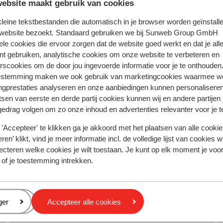
ebsite maakt gebruik van cookies
j de receptie kun je veel leuke excursies
en Milaan. Daarnaast worden op de camping
 kleine tekstbestanden die automatisch in je browser worden geïnstalle
les aerobics in de ochtend tot een
 website bezoekt. Standaard gebruiken we bij Sunweb Group GmbH
!
ele cookies die ervoor zorgen dat de website goed werkt en dat je alle
nt gebruiken, analytische cookies om onze website te verbeteren en
rscookies om de door jou ingevoerde informatie voor je te onthouden
estemming maken we ook gebruik van marketingcookies waarmee w
oor deze accommodatie.
ngprestaties analyseren en onze aanbiedingen kunnen personalisere
tsen van eerste en derde partij cookies kunnen wij en andere partijen
gedrag volgen om zo onze inhoud en advertenties relevanter voor je 
'Accepteer' te klikken ga je akkoord met het plaatsen van alle cookies
ren’ klikt, vind je meer informatie incl. de volledige lijst van cookies w
ecteren welke cookies je wilt toestaan. Je kunt op elk moment je voo
 of je toestemming intrekken.
e Kust
Green Village Eco Resort
eren
ger
Accepteer alle cookies