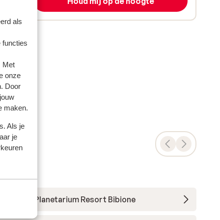
Houd mij op de hoogte
erd als
 functies
. Met
e onze
n. Door
 jouw
te maken.
. Als je
aar je
rkeuren
Villaggio Planetarium Resort Bibione