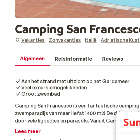
Camping San Francesc
Vakanties
Zonvakanties
Italië
Adriatische Kust
Algemeen
Reisinformatie
Reviews
Aan het strand met uitzicht op het Gardameer
Veel excursiemogelijkheden
Groot zwembad
Camping San Francesco is een fantastische camping m
zwemparadijs van maar liefst 1400 m2! De drie zwemba
door vele ligbedjes en parasols. Vanuit Camping San 
300 meter lange grasstrand met een adembenemend u
Lees meer
schiereiland Sirmione. Je kunt heerlijk relaxen in de