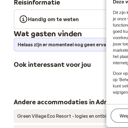
Reisinformatie
Deze w
boot, waterfiets of kano huren en het meer op gaan. Bi
boeken naar bijvoorbeeld Verona, Venetië, Florence 
Dit zijn
ook allerlei leuke activiteiten georganiseerd van een 
Handig om te weten
je onze
spetterende show in de avond. Voor iedereen wat wils
function
Wat gasten vinden
goed ku
voorkeu
jouw to
Helaas zijn er momenteel nog geen ervaringen v
marketi
het plaa
internet
Ook interessant voor jou
Door op 
op 'Behe
kunt sel
wijzigen
Andere accommodaties in Adriatisch
Green Village Eco Resort - logies en ontbijt
Beh
Wei