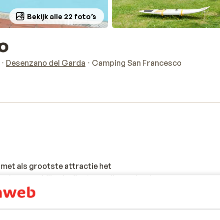
Bekijk alle 22 foto’s
o
Desenzano del Garda
Camping San Francesco
et als grootste attractie het
den verschillen in diepte en zijn omringd
Francesco heb je directe toegang tot het
itzicht op het Gardameer en het
 schaduw van de vele hoge bomen of een