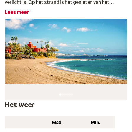
verlicht is. Op het strand is het genieten van het
zomerse klimaat en het aangename zeewater. Goed om
Lees meer
te weten: voor mindervaliden kan het een uitdaging zijn
om op het strand van Benalmádena te komen. Hiervoor
moet je namelijk een trap nemen. Met een huurauto ben
je eenvoudig op één van de vele andere stranden aan de
Costa del Sol
en ontdek je mooie steden, idyllische
dorpen en ruige natuurgebieden in de omgeving. Leg je
zonnebril maar vast klaar, want de zon laat zich in deze
regio vaak van z’n beste kant zien.
Een echte strandvakantie in Benalmádena
Wil je met familie, vrienden, collega’s of je geliefde naar
de Spaanse zuidkust? Benalmádena leent zich perfect
voor een vakantie aan zee met stranden als Playa de
Het weer
Santa Ana en Playa de Fuente Salud. Ook voor een
golfvakantie is Benalmádena een fijne uitvalsbasis. Zo
ligt golfclub Golf Torrequebrada met achttien holes op
Max.
Min.
maar zes kilometer rijden van het dorp. Met een