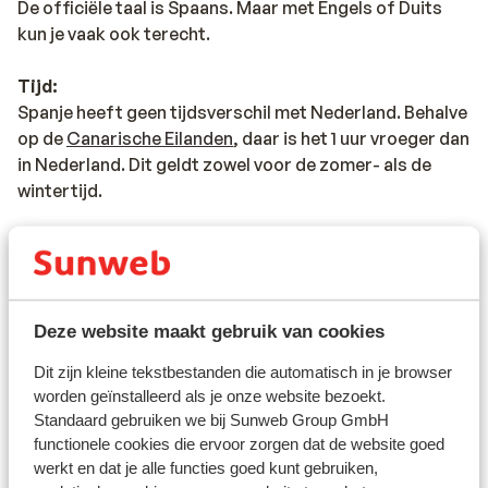
De officiële taal is Spaans. Maar met Engels of Duits
kun je vaak ook terecht.
Tijd:
Spanje heeft geen tijdsverschil met Nederland. Behalve
op de
Canarische Eilanden
, daar is het 1 uur vroeger dan
in Nederland. Dit geldt zowel voor de zomer- als de
wintertijd.
Valuta:
De officiële munteenheid van Spanje is de euro. Pinnen
in Spanje en op de Canarische Eilanden is geen
probleem. Vrijwel overal zijn betaalautomaten waar je
Deze website maakt gebruik van cookies
kunt pinnen. Ook betalen met credit card is op vele
plaatsen mogelijk.
Dit zijn kleine tekstbestanden die automatisch in je browser
worden geïnstalleerd als je onze website bezoekt.
Standaard gebruiken we bij Sunweb Group GmbH
Voltage:
functionele cookies die ervoor zorgen dat de website goed
Het voltage is net als in Nederland 220 volt. Het
werkt en dat je alle functies goed kunt gebruiken,
stopcontact is soms wel anders van vorm. In dat geval