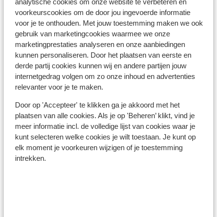
analytische cookies om onze website te verbeteren en
kun je een tussenstekker in de supermarkt kopen.
voorkeurscookies om de door jou ingevoerde informatie
voor je te onthouden. Met jouw toestemming maken we ook
Reisdocumenten:
gebruik van marketingcookies waarmee we onze
Je dient in het bezit te zijn van een geldig paspoort of
marketingprestaties analyseren en onze aanbiedingen
een geldig identiteitsbewijs.
kunnen personaliseren. Door het plaatsen van eerste en
Heb je niet de Nederlandse nationaliteit, dan is het
derde partij cookies kunnen wij en andere partijen jouw
belangrijk om na te vragen of er andere regels van
internetgedrag volgen om zo onze inhoud en advertenties
relevanter voor je te maken.
toepassing zijn. Dit vraag je na bij de ambassade van
het land waar je heen wilt en de landen waar je doorheen
Door op 'Accepteer' te klikken ga je akkoord met het
reist.
plaatsen van alle cookies. Als je op 'Beheren’ klikt, vind je
meer informatie incl. de volledige lijst van cookies waar je
Let op!
kunt selecteren welke cookies je wilt toestaan. Je kunt op
Voor
Spanje
geldt:
elk moment je voorkeuren wijzigen of je toestemming
In iedere reservering dient er minimaal 1 persoon 18 jaar
intrekken.
of ouder te zijn.
Het reizen met de juiste documenten is jouw eigen
verantwoordelijkheid. Sunweb kan hiervoor niet
aansprakelijk worden gesteld.