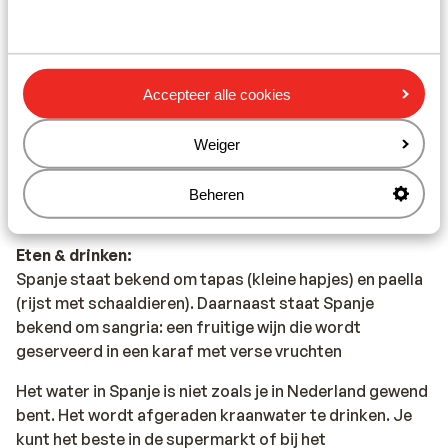
Vaccinatie:
Voor actuele informatie betreffende vaccinaties en
andere gegevens over gezondheid en reizen kijk je op
Accepteer alle cookies
de site van LCR: https://www.lcr.nl/.
Weiger
Alarmnummer:
Het alarmnummer in Spanje voor de politie, ambulance
Beheren
en brandweer is 112.
Eten & drinken:
Spanje staat bekend om tapas (kleine hapjes) en paella
(rijst met schaaldieren). Daarnaast staat Spanje
bekend om sangria: een fruitige wijn die wordt
geserveerd in een karaf met verse vruchten
Het water in Spanje is niet zoals je in Nederland gewend
bent. Het wordt afgeraden kraanwater te drinken. Je
kunt het beste in de supermarkt of bij het