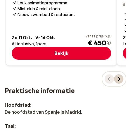
Leuk animatieprogramma
Ben
Mini-club & mini-disco
A
Nieuw zwembad & restaurant
L
U
Z
vanaf prijs p.p.
Zo 11 Okt. - Vr 16 Okt.
Zo 1
€ 450
All inclusive
2
pers.
Logi
Bekijk
Praktische informatie
Hoofdstad:
De hoofdstad van Spanje is Madrid.
Taal: