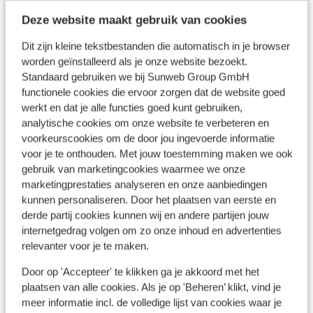
Strand: 100 m
Deze website maakt gebruik van cookies
Centrum: 300 m
Luchthaven: 14 km
Dit zijn kleine tekstbestanden die automatisch in je browser
Bushalte: 50 m
worden geïnstalleerd als je onze website bezoekt.
Winkels: 30 m
Standaard gebruiken we bij Sunweb Group GmbH
(Mini)supermarkt: 100 m
functionele cookies die ervoor zorgen dat de website goed
werkt en dat je alle functies goed kunt gebruiken,
Restaurant: 50 m
analytische cookies om onze website te verbeteren en
voorkeurscookies om de door jou ingevoerde informatie
Ook interessant voor jou
voor je te onthouden. Met jouw toestemming maken we ook
gebruik van marketingcookies waarmee we onze
marketingprestaties analyseren en onze aanbiedingen
kunnen personaliseren. Door het plaatsen van eerste en
derde partij cookies kunnen wij en andere partijen jouw
internetgedrag volgen om zo onze inhoud en advertenties
relevanter voor je te maken.
Door op 'Accepteer' te klikken ga je akkoord met het
plaatsen van alle cookies. Als je op 'Beheren’ klikt, vind je
meer informatie incl. de volledige lijst van cookies waar je