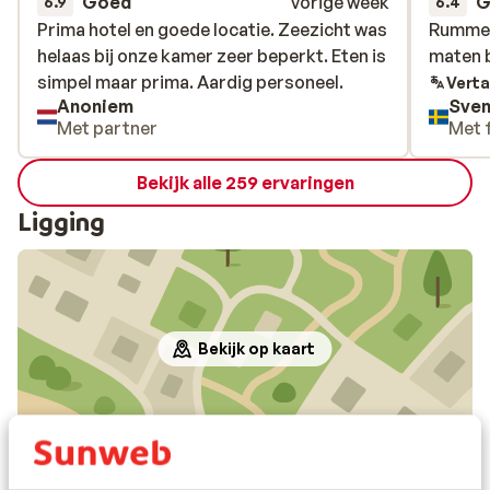
Goed
vorige week
G
6.9
6.4
Prima hotel en goede locatie. Zeezicht was
Prima hotel en goede locatie. Zeezicht was
Rummen
Rummen
helaas bij onze kamer zeer beperkt. Eten is
helaas bij onze kamer zeer beperkt. Eten is
maten b
maten b
simpel maar prima. Aardig personeel.
simpel maar prima. Aardig personeel.
Verta
Anoniem
Sven
Met partner
Met 
Bekijk alle 259 ervaringen
Ligging
Bekijk op kaart
In de buurt