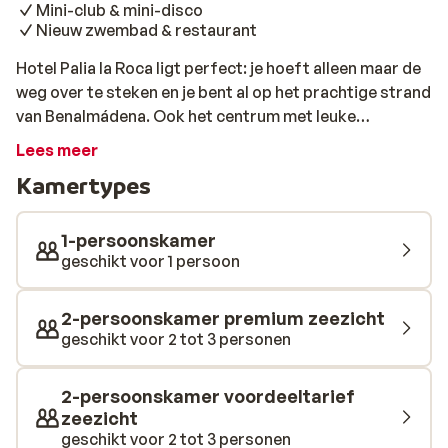
Mini-club & mini-disco
Nieuw zwembad & restaurant
Hotel Palia la Roca ligt perfect: je hoeft alleen maar de
weg over te steken en je bent al op het prachtige strand
van Benalmádena. Ook het centrum met leuke
winkeltjes en gezellige bars is vlakbij. De comfortabele
Lees meer
kamers hebben bijna allemaal uitzicht op zee en zijn
Kamertypes
netjes ingericht. Een deel van de kamers kijkt ook uit op
de mooie, groene ligweide waar je heerlijk van de zon
kunt genieten. Voor een frisse duik is er een prachtig
1-persoonskamer
zwembad, heerlijk! Kinderen kunnen spelen in het
geschikt voor 1 persoon
kinderzwembad en vanaf vier jaar, tijdens het
hoogseizoen, meedoen met knutselen en de dansjes
2-persoonskamer premium zeezicht
van de minidisco. Ook voor volwassenen wordt er van
geschikt voor 2 tot 3 personen
alles georganiseerd: van aerobics en aquagym tot
beachvolleybal en leuke spellen in het zwembad. En
2-persoonskamer voordeeltarief
alsof dat nog niet genoeg is, wordt er ’s avonds ook
zeezicht
nog eens een leuke show gegeven.
geschikt voor 2 tot 3 personen