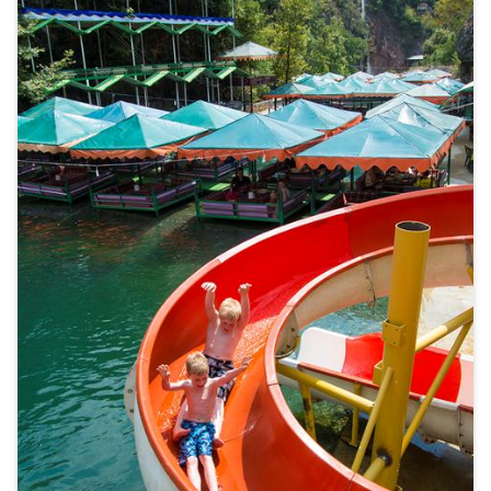
kan voor een actieve, sportieve vakantie?
Sportfanaten leven zich hier helemaal uit: in een
landschap van prachtige dennenbossen en
schitterende stranden kun je parasailen, paardrijden,
tennissen en fietsen. De fanatieke golfer kan zich
uitleven op de golfbanen. De golfbanen van Antalya
horen namelijk bij de beste van de wereld en hebben een
adembenemend uitzicht. Dankzij de vele luxe hotels vier
je in Alanya ook met kinderen een heerlijke
all inclusive
vakantie
. Kun je niet wachten om Alanya te ontdekken?
Bekijk dan onze
last minutes naar Turkije
en voor je het
weet lig jij op je strandbedje of bezoek je
één van de
vele bezienswaardigheden
.
Weer en bezienswaardigheden Alanya
In juni, juli en augustus stijgt het kwik in Alanya tot
tropische waardes richting ruim 30 graden. De
bergrivier Dimçay is dan de ideale plek om verkoeling te
zoeken. Aan de Turkse Rivièra is het hele jaar door van