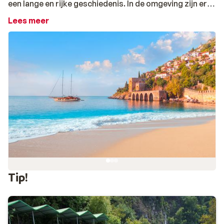
een lange en rijke geschiedenis. In de omgeving zijn er
veel steile rotsen met grotten, die je vaak alleen vanaf
Lees meer
het water kunt bereiken. Rondom het schiereiland vind
je het stadscentrum met de kleurrijke bazaar met
talloze winkeltjes. Heerlijk om in oriëntaalse sferen te
winkelen aan de Turkse Riviera terwijl je een kopje thee
aangeboden krijgt. Dan begint de strijd om de beste
prijs: afdingen maar! De vrolijke winkeltjes wisselen af
met traditionele restaurantjes, gezellige bars en
authentieke theehuizen, waar je Turkse lekkernijen proeft
Ervaar een veelzijdige vakantie in Alanya
Relaxen op brede zandstranden, interessante
uitstapjes, genieten van de natuur in de bergen en
shoppen op kleurrijke bazaars; het kan allemaal in het
Tip!
veelzijdige Alanya. De Turkse Rivièra staat natuurlijk
bekend om zon, zee en strand. Ideaal voor een
strandvakantie in één van de luxe (all inclusive) hotels.
Wist je dat je in de omgeving ook uitstekend terecht