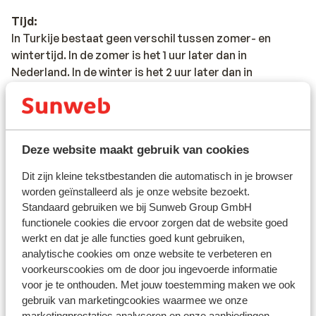
Tijd:
In Turkije bestaat geen verschil tussen zomer- en
wintertijd. In de zomer is het 1 uur later dan in
Nederland. In de winter is het 2 uur later dan in
Nederland.
Religie:
In Turkije is de Islam de belangrijkste religie. Vooral in
Deze website maakt gebruik van cookies
het binnenland van Turkije speelt de Islam een
belangrijke rol in het dagelijkse leven van de Turken en
Dit zijn kleine tekstbestanden die automatisch in je browser
wordt de Koran strikt nageleefd. In de toeristische
worden geïnstalleerd als je onze website bezoekt.
gebieden zijn de Turken meer Westers ingesteld.
Standaard gebruiken we bij Sunweb Group GmbH
functionele cookies die ervoor zorgen dat de website goed
werkt en dat je alle functies goed kunt gebruiken,
Valuta:
analytische cookies om onze website te verbeteren en
In Turkije betaal je met de Turkse Lira. Naast de Turkse
voorkeurscookies om de door jou ingevoerde informatie
Lira kun je in de badplaatsen ook gewoon met euro's
voor je te onthouden. Met jouw toestemming maken we ook
betalen. Je kunt geld opnemen bij een pinautomaat bij
gebruik van marketingcookies waarmee we onze
een bank. Aangezien de koers sterk kan wisselen, raden