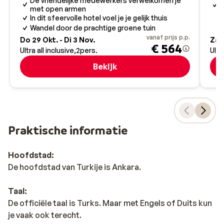
De vriendelijke medewerkers verwelkomen je
U
met open armen
In dit sfeervolle hotel voel je je gelijk thuis
Wandel door de prachtige groene tuin
vanaf prijs p.p.
Do 29 Okt. - Di 3 Nov.
Za 2
€ 564
Ultra all inclusive
2
pers.
Ultr
Bekijk
Praktische informatie
Hoofdstad:
De hoofdstad van Turkije is Ankara.
Taal:
De officiële taal is Turks. Maar met Engels of Duits kun
je vaak ook terecht.