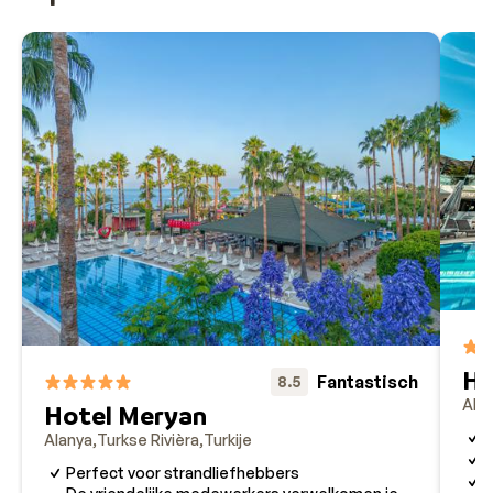
Ho
Fantastisch
8.5
Ala
Hotel Meryan
D
Alanya
Turkse Rivièra
Turkije
P
Perfect voor strandliefhebbers
K