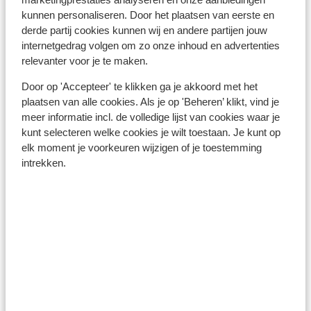
marketingprestaties analyseren en onze aanbiedingen
wij aan om kleine bedragen op te nemen. Betalen met
kunnen personaliseren. Door het plaatsen van eerste en
een creditcard is bij sommige horecagelegenheden en
derde partij cookies kunnen wij en andere partijen jouw
winkels mogelijk. Vraag dit altijd even na, zodat u niet
internetgedrag volgen om zo onze inhoud en advertenties
voor verrassingen komt te staan. Let er op dat
relevanter voor je te maken.
creditcard transacties hoge kosten met zich mee
Door op 'Accepteer' te klikken ga je akkoord met het
kunnen brengen. In Turkije wordt er naast de reguliere
plaatsen van alle cookies. Als je op 'Beheren’ klikt, vind je
kosten van jouw bank ook een percentage (ca. 5%)
meer informatie incl. de volledige lijst van cookies waar je
berekend door de Turkse bank, als je bij een
kunt selecteren welke cookies je wilt toestaan. Je kunt op
bankautomaat geld pint met een creditcard.
elk moment je voorkeuren wijzigen of je toestemming
intrekken.
Voltage:
Het voltage is net als in Nederland 220 volt. Je hebt
geen verloopstekker nodig.
Reisdocumenten:
Voor Turkije dien je in het bezit te zijn van een paspoort
of identiteitsbewijs. Je paspoort of ID kaart moet nog
minstens 150 dagen geldig zijn als je in Turkije aankomt.