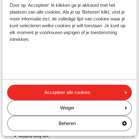
Ook interessant voor jou
Door op 'Accepteer' te klikken ga je akkoord met het
plaatsen van alle cookies. Als je op 'Beheren’ klikt, vind je
meer informatie incl. de volledige lijst van cookies waar je
kunt selecteren welke cookies je wilt toestaan. Je kunt op
elk moment je voorkeuren wijzigen of je toestemming
intrekken.
Accepteer alle cookies
Ho
Fantastisch
8.7
Sid
Weiger
Hotel Vox Maris Resort -
A
adults only
L
Beheren
Side
Turkse Rivièra
Turkije
V
Adults only 16+