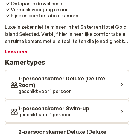
Ontspan in de wellness
Vermaak voor jong en oud
Fijne en comfortabele kamers
Luxe is zeker niet te missen in het 5 sterren Hotel Gold
Island Selected. Verblijf hier in heerlijke comfortabele
en ruime kamers met alle faciliteiten die je nodig hebt.
Het hotel ligt direct aan een privézandstrand waar je
Lees meer
kunt genieten van de zon onder het genot van een
Kamertypes
drankje of neem een duik in een van de meerdere
zwembaden. Niet te vergeten zijn de 8 verschillende
glijbanen die onder andere bij het aquapark horen van
1-persoonskamer Deluxe (Deluxe
Gold Island. Voor de kids speciaal zijn hier ook
Room)
geschikt voor 1 persoon
verschillende faciliteiten want die kunnen zich goed
vermaken in het kinderzwembad, de speeltuin of in de
gezellige kidsclub. Als je even relaxen en ontspannen
1-persoonskamer Swim-up
wilt kun je dit doen bij de verschillende wellness
geschikt voor 1 persoon
faciliteiten of in het fitnesscenter die het hotel heeft.
Hierbij kun je denken aan een sauna, hamam, bubbelbad
2-persoonskamer Deluxe (Deluxe