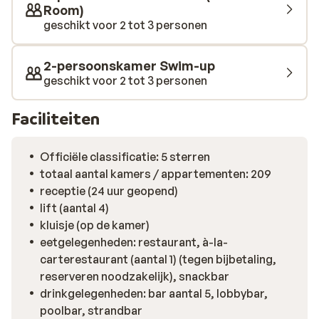
etc. Verder is met een lege buik zitten onmogelijk, want
Room)
bij Gold Island zijn verschillende restaurants en
geschikt voor 2 tot 3 personen
barretjes aanwezig waar je een drankje kunt doen en
een hapje kunt eten. En dat de hele dag door! Al met al
2-persoonskamer Swim-up
bij Hotel Gold Island kom je zeker niks te kort.
geschikt voor 2 tot 3 personen
Faciliteiten
Officiële classificatie: 5 sterren
totaal aantal kamers / appartementen: 209
receptie (24 uur geopend)
lift (aantal 4)
kluisje (op de kamer)
eetgelegenheden: restaurant, à-la-
carterestaurant (aantal 1) (tegen bijbetaling,
reserveren noodzakelijk), snackbar
drinkgelegenheden: bar aantal 5, lobbybar,
poolbar, strandbar