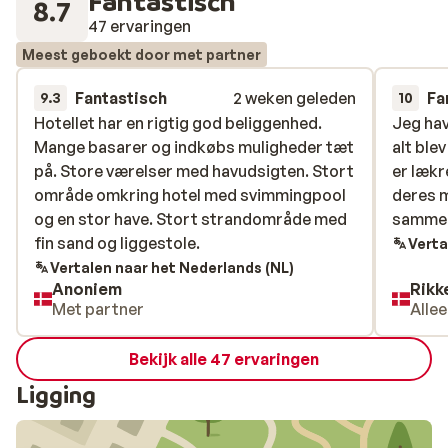
Fantastisch
8.7
47 ervaringen
Meest geboekt door met partner
Fantastisch
2 weken geleden
Fa
9.3
10
Hotellet har en rigtig god beliggenhed.
Hotellet har en rigtig god beliggenhed.
Jeg ha
Jeg ha
Mange basarer og indkøbs muligheder tæt
Mange basarer og indkøbs muligheder tæt
alt ble
alt ble
på. Store værelser med havudsigten. Stort
på. Store værelser med havudsigten. Stort
er lækr
er lækr
område omkring hotel med svimmingpool
område omkring hotel med svimmingpool
deres m
deres m
og en stor have. Stort strandområde med
og en stor have. Stort strandområde med
samme 
samme 
fin sand og liggestole.
fin sand og liggestole.
Verta
Vertalen naar het Nederlands (NL)
Anoniem
Rikk
Met partner
Alle
Bekijk alle 47 ervaringen
Ligging