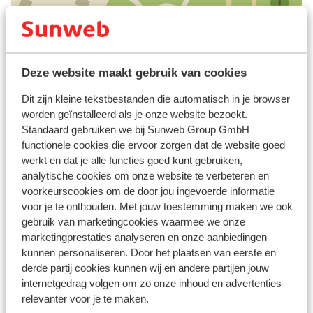
Bekijk op kaart
Deze website maakt gebruik van cookies
Dit zijn kleine tekstbestanden die automatisch in je browser
worden geïnstalleerd als je onze website bezoekt.
In de buurt
Standaard gebruiken we bij Sunweb Group GmbH
Aan het strand (zandstrand, ligstoelen (gratis) ,
functionele cookies die ervoor zorgen dat de website goed
parasol (gratis) )
werkt en dat je alle functies goed kunt gebruiken,
analytische cookies om onze website te verbeteren en
Centrum Alanya: 20 km
voorkeurscookies om de door jou ingevoerde informatie
Centrum Avsallar: 1 km
voor je te onthouden. Met jouw toestemming maken we ook
Barstreet: 1 km
gebruik van marketingcookies waarmee we onze
Winkels: 500 m
marketingprestaties analyseren en onze aanbiedingen
Restaurant: 300 m
kunnen personaliseren. Door het plaatsen van eerste en
Dolmus ( naar het centrum van naar alanya tegen
derde partij cookies kunnen wij en andere partijen jouw
betaling)
internetgedrag volgen om zo onze inhoud en advertenties
relevanter voor je te maken.