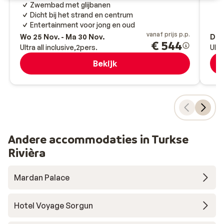
Zwembad met glijbanen
Dicht bij het strand en centrum
Entertainment voor jong en oud
vanaf prijs p.p.
Wo 25 Nov. - Ma 30 Nov.
Di 2
€ 544
Ultra all inclusive
2
pers.
Ultr
Bekijk
Andere accommodaties in Turkse
Rivièra
Mardan Palace
Hotel Voyage Sorgun