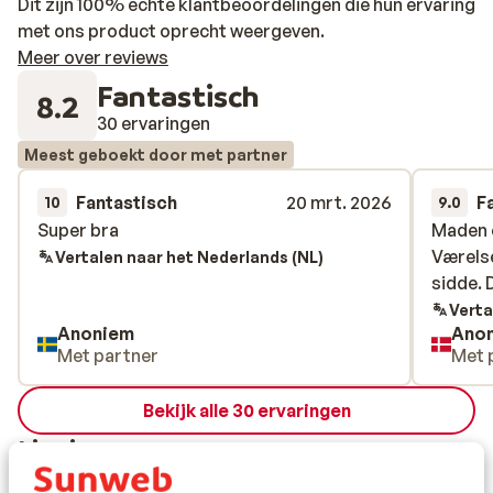
Dit zijn 100% echte klantbeoordelingen die hun ervaring
met ons product oprecht weergeven.
Meer over reviews
Fantastisch
8.2
30 ervaringen
Meest geboekt door met partner
Fantastisch
20 mrt. 2026
F
10
9.0
Super bra
Super bra
Maden o
Maden o
Værels
Værels
Vertalen naar het Nederlands (NL)
sidde. 
sidde. 
Verta
Anoniem
Ano
Met partner
Met 
Bekijk alle 30 ervaringen
Ligging