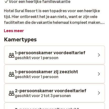
Voor een heerlijke familievakantie
Hotel Sural Resort is een topadres voor een heerlijke
tijd. Hier ontbreekt het je aan niets, want er zijn vele
faciliteiten die de vakantie helemaal kompleet maken.
Een leuk zwembad, een wellnesscenter om te
Lees meer
ontspannen en een mini-club voor de kids. De kamers
Kamertypes
zijn comfortabel en erg fijn om in thuis te komen na een
dagje zon en zee. Bovendien zijn er diverse bars waar je
samen gezellig kunt proosten en kun je ook nog de hele
1-persoonskamer voordeeltarief
dag door lekker genieten van diverse snacks en staat
geschikt voor 1 persoon
er drie keer per dag een buffet voor je klaar!
1-persoonskamer zij zeezicht
geschikt voor 1 persoon
2-persoonskamer voordeeltarief
geschikt voor 2 tot 3 personen