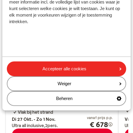
meer informatie incl. de volledige lijst van cookies waar je
kunt selecteren welke cookies je wilt toestaan. Je kunt op
elk moment je voorkeuren wijzigen of je toestemming
intrekken.
Accepteer alle cookies
Fantastisch
8.5
Ho
Hotel Nova Park
Weiger
Sid
Side
Turkse Rivièra
Turkije
P
All inclusive
Beheren
O
Loopafstand van het centrum
O
Groot zwembad
G
Vlak bij het strand
vanaf prijs p.p.
Di 27 Okt. - Zo 1 Nov.
Vr 
€ 678
Ultra all inclusive
2
pers.
Ultr