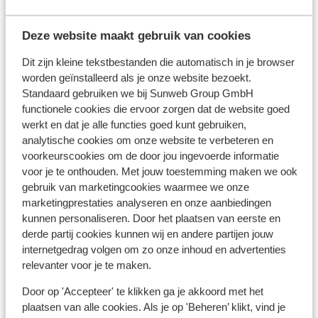
Deze website maakt gebruik van cookies
Bekijk op kaart
Dit zijn kleine tekstbestanden die automatisch in je browser
worden geïnstalleerd als je onze website bezoekt.
Standaard gebruiken we bij Sunweb Group GmbH
functionele cookies die ervoor zorgen dat de website goed
werkt en dat je alle functies goed kunt gebruiken,
In de buurt
analytische cookies om onze website te verbeteren en
Aan het strand (zandstrand, ligstoelen)
voorkeurscookies om de door jou ingevoerde informatie
Afstand tot centrum: side circa 9, kilometer
voor je te onthouden. Met jouw toestemming maken we ook
gebruik van marketingcookies waarmee we onze
Barstreet: 50 m
marketingprestaties analyseren en onze aanbiedingen
Winkels: 50 m
kunnen personaliseren. Door het plaatsen van eerste en
Restaurant: 50 m
derde partij cookies kunnen wij en andere partijen jouw
Dolmus ( bestemming tegen betaling)
internetgedrag volgen om zo onze inhoud en advertenties
relevanter voor je te maken.
Ook interessant voor jou
Door op 'Accepteer' te klikken ga je akkoord met het
plaatsen van alle cookies. Als je op 'Beheren’ klikt, vind je