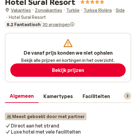
Hotel Sural Resort
Vakanties
Zonvakanties
Turkije
Turkse Rivièra
Side
Hotel Sural Resort
8.2 Fantastisch
30 ervaringen
De vanaf prijs konden we niet ophalen
Bekijk alle prijzen en kortingen in het overzicht.
Bekijk prijzen
Algemeen
Kamertypes
Faciliteiten
Reisin
Meest geboekt door met partner
Direct aan het strand
Luxe hotel met vele faciliteiten