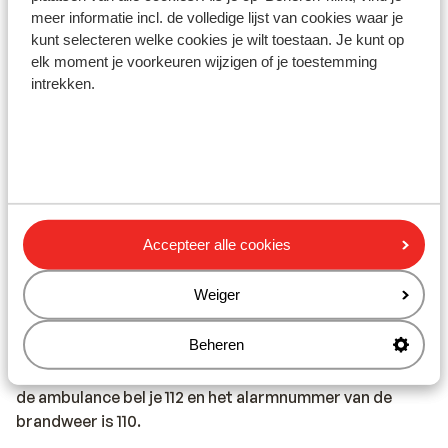
meer informatie incl. de volledige lijst van cookies waar je
kunt selecteren welke cookies je wilt toestaan. Je kunt op
Vaccinatie:
elk moment je voorkeuren wijzigen of je toestemming
Voor actuele informatie betreffende vaccinaties en
intrekken.
andere gegevens over gezondheid en reizen kijk je op
de site van LCR: https://www.lcr.nl/.
Medische zorg in het buitenland
Voor deze bestemming heb je, in geval van medische
zorg, een 111 formulier nodig. Deze kun je opvragen via
jouw verzekering. De EHIC-pas (staat vermeld op de
Accepteer alle cookies
achterkant van je verzekeringspas) is op deze
bestemming niet geldig.
Weiger
Beheren
Alarmnummer:
Het alarmnummer in Turkije voor de politie is 155. Voor
de ambulance bel je 112 en het alarmnummer van de
brandweer is 110.