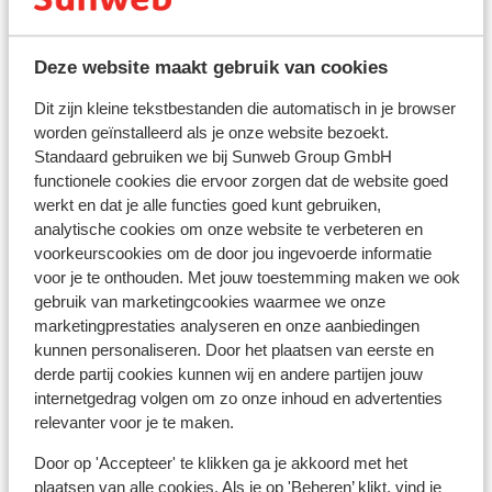
bankautomaat geld pint met een creditcard.
Voltage:
Deze website maakt gebruik van cookies
Het voltage is net als in Nederland 220 volt. Je hebt
Dit zijn kleine tekstbestanden die automatisch in je browser
geen verloopstekker nodig.
worden geïnstalleerd als je onze website bezoekt.
Standaard gebruiken we bij Sunweb Group GmbH
Reisdocumenten:
functionele cookies die ervoor zorgen dat de website goed
Voor Turkije dien je in het bezit te zijn van een paspoort
werkt en dat je alle functies goed kunt gebruiken,
of identiteitsbewijs. Je paspoort of ID kaart moet nog
analytische cookies om onze website te verbeteren en
minstens 150 dagen geldig zijn als je in Turkije aankomt.
voorkeurscookies om de door jou ingevoerde informatie
voor je te onthouden. Met jouw toestemming maken we ook
Heb je niet de Nederlandse nationaliteit, dan is het
gebruik van marketingcookies waarmee we onze
belangrijk om na te vragen of er andere regels van
marketingprestaties analyseren en onze aanbiedingen
toepassing zijn. Dit vraag je na bij de ambassade van
kunnen personaliseren. Door het plaatsen van eerste en
het land waar je heen wilt en de landen waar je doorheen
derde partij cookies kunnen wij en andere partijen jouw
reist.
internetgedrag volgen om zo onze inhoud en advertenties
relevanter voor je te maken.
Het reizen met de juiste documenten is jouw eigen
verantwoordelijkheid. Sunweb kan hiervoor niet
Door op 'Accepteer' te klikken ga je akkoord met het
aansprakelijk worden gesteld.
plaatsen van alle cookies. Als je op 'Beheren’ klikt, vind je