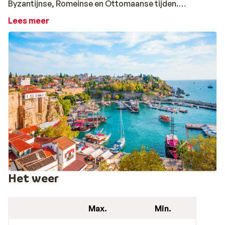
Byzantijnse, Romeinse en Ottomaanse tijden.
Daarbuiten is het een moderne en drukke stad met
Lees meer
trams, neon-verlichting, veel horeca en winkels. De
shopaholic komt hier goed aan zijn trekken bij de
traditionele bazaars of de ultramoderne winkelcentra
met alle grote ketens. En wist je dat de kebab hier echt
een delicatesse is? Je bestelt het in allerlei soorten en
maten. Ga je in
Turkije
op vakantie naar Antalya, dan
geniet je ook van zon, zee, strand, met boulevards
omgeven door palmbomen en een prachtige
jachthaven. Konyaalti Beach is het stadsstrand met
fijne kiezels en een mooi strandpark ernaast. Of
verblijf in
Lara Beach
. Hier vind je zeven kilometer aan
zandstrand en de meest prachtige all inclusive resorts
waar het je aan niets tekort komt.
Het weer
Naar Turkije voor je vakantie in Antalya: last
minute en/of all inclusive
Max.
Min.
Ga je voor een zonvakantie om compleet te ontspannen