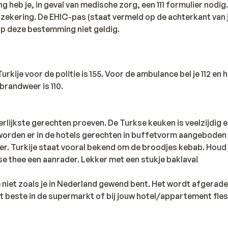
heb je, in geval van medische zorg, een 111 formulier nodig.
rzekering. De EHIC-pas (staat vermeld op de achterkant van 
op deze bestemming niet geldig.
kije voor de politie is 155. Voor de ambulance bel je 112 en 
randweer is 110.
eerlijkste gerechten proeven. De Turkse keuken is veelzijdig 
 worden er in de hotels gerechten in buffetvorm aangeboden
er. Turkije staat vooral bekend om de broodjes kebab. Houd 
se thee een aanrader. Lekker met een stukje baklava!
je niet zoals je in Nederland gewend bent. Het wordt afgera
et beste in de supermarkt of bij jouw hotel/appartement fle