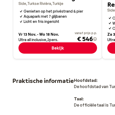
Re
Side
Turkse Rivièra
Turkije
Side
Genieten op het privéstrand & pier
Aquapark met 7 glijbanen
O
Licht en fris ingericht
W
O
vanaf prijs p.p.
Vr 13 Nov. - Wo 18 Nov.
Za 3
€ 546
Ultra all inclusive
2
pers.
Ultra
Bekijk
Praktische informatie
Hoofdstad:
De hoofdstad van Turk
Taal:
De officiële taal is T