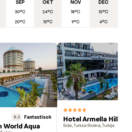
SEP
OKT
NOV
DEC
 de
30°C
24°C
18°C
10°C
onge
20°C
15°C
9°C
4°C
 en
web.
or
 de
 van
tuur,
rs.
in
7
Fantastisch
8.3
Hotel Armella Hill
m World Aqua
Side
Turkse Rivièra
Turkije