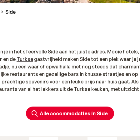
Side
n je in het sfeervolle Side aan het juiste adres. Mooie hotels,
r en de
Turkse
gastvrijheid maken Side tot een plek waar je j
stadje, nu een waar shopwalhalla met nog steeds dat charman
lijke restaurants en gezellige bars in knusse straatjes en op
 prachtige souvenirs voor een leuke prijs naar huis gaat. Als 
taurants van al het lekkers uit de Turkse keuken, met uitzicht
en en te beleven
.
aar Side
Alle accommodaties in Side
een ontspannen
all inclusive vakantie
. Zo ook in Side. Geniet va
 maaltijden, geniet van onbeperkte snacks en drankjes en al
sportmogelijkheden. Veel hotels in Turkije, waaronder in Sid