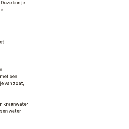
 Deze kun je
je
het
en
 met een
je van zoet,
den kraanwater
ssen water