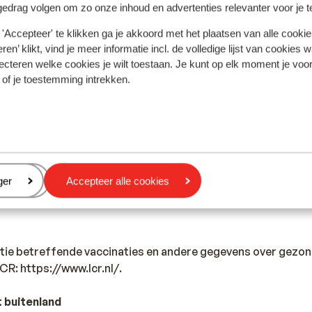
gedrag volgen om zo onze inhoud en advertenties relevanter voor je 
s in Nederland 220 volt. Je hebt geen verloopstekker nodig.
'Accepteer' te klikken ga je akkoord met het plaatsen van alle cookies
ren’ klikt, vind je meer informatie incl. de volledige lijst van cookies w
ecteren welke cookies je wilt toestaan. Je kunt op elk moment je voo
n het bezit te zijn van een paspoort of identiteitsbewijs. Je 
 of je toestemming intrekken.
ns 150 dagen geldig zijn als je in Turkije aankomt.
andse nationaliteit, dan is het belangrijk om na te vragen of 
zijn. Dit vraag je na bij de ambassade van het land waar je he
en reist.
eren
ger
Accepteer alle cookies
iste documenten is jouw eigen verantwoordelijkheid. Sunweb 
rden gesteld.
tie betreffende vaccinaties en andere gegevens over gezon
 LCR: https://www.lcr.nl/.
 buitenland