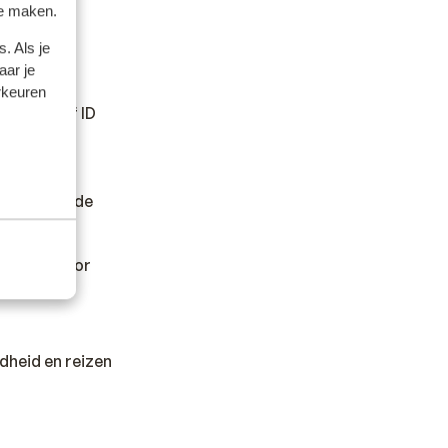
te maken.
. Als je
aar je
rkeuren
paspoort of ID
er andere
en wilt en de
kan hiervoor
dheid en reizen