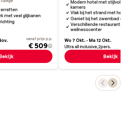
Turkije
Modern hotel met stijlvol ingeri
kamers
terratten
Vlak bij het strand met helderb
rk met veel glijbanen
Geniet bij het zwembad en poo
nrichting
Verschillende restaurants, bars
wellnesscenter
vanaf prijs p.p.
va
Nov.
Wo 7 Okt. - Ma 12 Okt.
€ 509
Ultra all inclusive
2
pers.
Bekijk
Bekijk