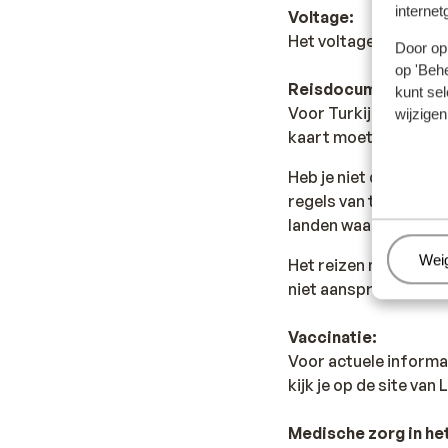
internet
Voltage:
Het voltage is net al
Door op 
op 'Behe
Reisdocumenten:
kunt sel
Voor Turkije dien je i
wijzigen
kaart moet nog minste
Heb je niet de Nederl
regels van toepassing 
landen waar je doorhe
Beh
Wei
Het reizen met de ju
niet aansprakelijk wo
Vaccinatie:
Voor actuele informa
kijk je op de site van
Medische zorg in het