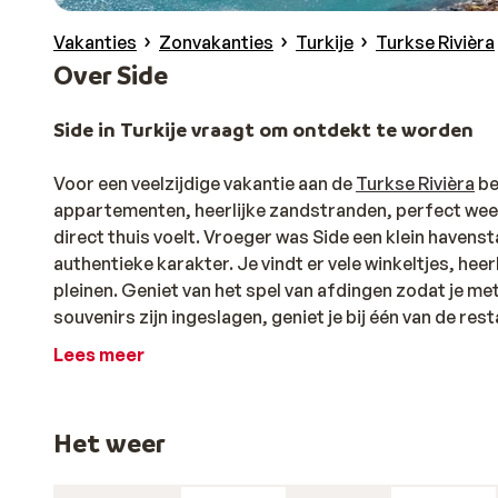
Vakanties
Zonvakanties
Turkije
Turkse Rivièra
Over Side
Side in Turkije vraagt om ontdekt te worden
Voor een veelzijdige vakantie aan de
Turkse Rivièra
be
appartementen, heerlijke zandstranden, perfect wee
direct thuis voelt. Vroeger was Side een klein haven
authentieke karakter. Je vindt er vele winkeltjes, heer
pleinen. Geniet van het spel van afdingen zodat je met
souvenirs zijn ingeslagen, geniet je bij één van de res
de boulevard en zee. In de
badplaats Side is veel te do
Lees meer
Ga voor een zorgeloze (all inclusive) vakantie n
Wie denkt aan vakantie in Turkije, denkt al snel aan 
Het weer
welverdiende vakantie en schuif aan voor de lekkerste
faciliteiten zoals zwembad(en), hamams, wellness en 