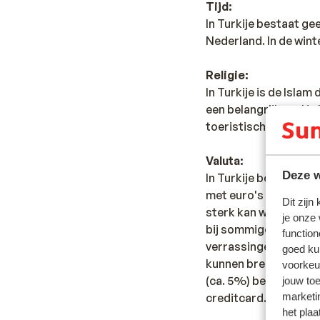
Tijd:
In Turkije bestaat gee
Nederland. In de winte
Religie:
In Turkije is de Islam
een belangrijke rol in
toeristische gebiede
Valuta:
Deze w
In Turkije betaal je 
met euro's betalen. 
Dit zijn
sterk kan wisselen, r
je onze
bij sommige horecagel
function
verrassingen komt te
goed ku
kunnen brengen. In T
voorkeu
(ca. 5%) berekend doo
jouw to
marketi
creditcard.
het plaa