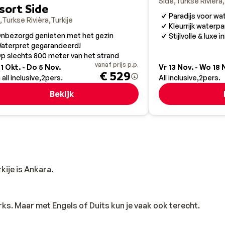
Side
Turkse Rivièra
sort Side
Paradijs voor wa
Turkse Rivièra
Turkije
Kleurrijk waterpa
nbezorgd genieten met het gezin
Stijlvolle & luxe i
aterpret gegarandeerd!
p slechts 800 meter van het strand
vanaf prijs p.p.
1 Okt. - Do 5 Nov.
Vr 13 Nov. - Wo 18 
€ 529
 all inclusive
2
pers.
All inclusive
2
pers.
Bekijk
ije is Ankara.
urks. Maar met Engels of Duits kun je vaak ook terecht.