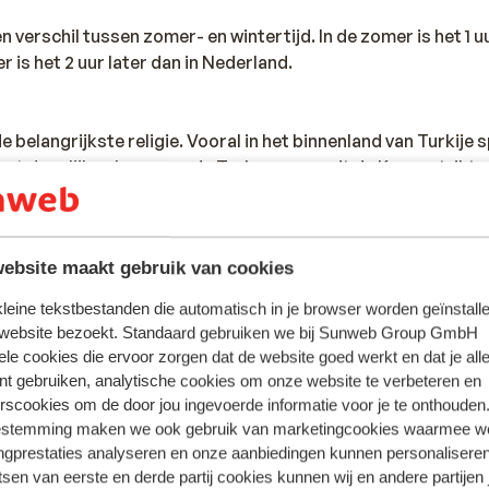
n verschil tussen zomer- en wintertijd. In de zomer is het 1 uu
r is het 2 uur later dan in Nederland.
 de belangrijkste religie. Vooral in het binnenland van Turkije 
 het dagelijkse leven van de Turken en wordt de Koran strikt 
n zijn de Turken meer Westers ingesteld.
ebsite maakt gebruik van cookies
met de Turkse Lira. Naast de Turkse Lira kun je in de badplaa
Je kunt geld opnemen bij een pinautomaat bij een bank. Aang
 kleine tekstbestanden die automatisch in je browser worden geïnstalle
aden wij aan om kleine bedragen op te nemen. Betalen met ee
 website bezoekt. Standaard gebruiken we bij Sunweb Group GmbH
egenheden en winkels mogelijk. Vraag dit altijd even na, zod
ele cookies die ervoor zorgen dat de website goed werkt en dat je alle
 staan. Let er op dat creditcard transacties hoge kosten me
nt gebruiken, analytische cookies om onze website te verbeteren en
urkije wordt er naast de reguliere kosten van jouw bank ook
rscookies om de door jou ingevoerde informatie voor je te onthouden
r de Turkse bank, als je bij een bankautomaat geld pint met
estemming maken we ook gebruik van marketingcookies waarmee w
ngprestaties analyseren en onze aanbiedingen kunnen personalisere
tsen van eerste en derde partij cookies kunnen wij en andere partijen