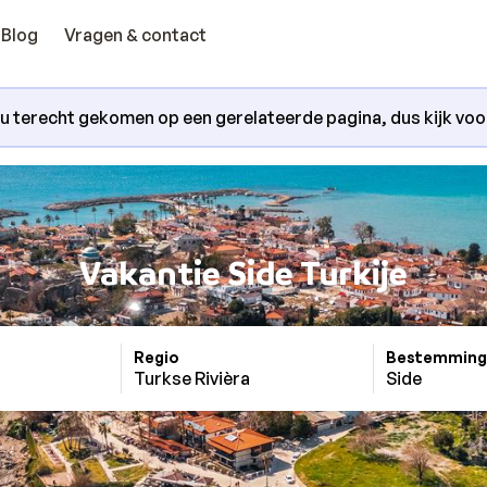
Blog
Vragen & contact
nu terecht gekomen op een gerelateerde pagina, dus kijk voora
Vakantie Side Turkije
Regio
Bestemming
Turkse Rivièra
Side