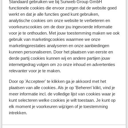
Standaard gebruiken we bij Sunweb Group GmbH
Skimateriaal
functionele cookies die ervoor zorgen dat de website goed
werkt en dat je alle functies goed kunt gebruiken,
analytische cookies om onze website te verbeteren en
Andere accommodaties in Les
voorkeurscookies om de door jou ingevoerde informatie
Menuires
voor je te onthouden. Met jouw toestemming maken we ook
gebruik van marketingcookies waarmee we onze
Chalet Le Jardin de Rosalie
marketingprestaties analyseren en onze aanbiedingen
kunnen personaliseren. Door het plaatsen van eerste en
derde partij cookies kunnen wij en andere partijen jouw
Chalet la Grange de Marcelline
internetgedrag volgen om zo onze inhoud en advertenties
relevanter voor je te maken.
Chalet de Zalie
Door op 'Accepteer' te klikken ga je akkoord met het
plaatsen van alle cookies. Als je op 'Beheren’ klikt, vind je
Résidence Pierre et Vacances Aconit
meer informatie incl. de volledige lijst van cookies waar je
kunt selecteren welke cookies je wilt toestaan. Je kunt op
elk moment je voorkeuren wijzigen of je toestemming
Résidence Montagnettes Le Hameau de la
intrekken.
Sapinière