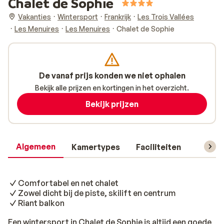
Chalet de Sophie
Vakanties
Wintersport
Frankrijk
Les Trois Vallées
Les Menuires
Les Menuires
Chalet de Sophie
De vanaf prijs konden we niet ophalen
Bekijk alle prijzen en kortingen in het overzicht.
Bekijk prijzen
Algemeen
Kamertypes
Faciliteiten
Reisin
Comfortabel en net chalet
Zowel dicht bij de piste, skilift en centrum
Riant balkon
Een wintersport in Chalet de Sophie is altijd een goede