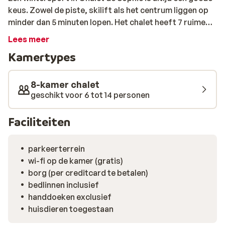
keus. Zowel de piste, skilift als het centrum liggen op
minder dan 5 minuten lopen. Het chalet heeft 7 ruime
slaapkamers, een riant panoramisch balkon en een
Lees meer
grote woonkamer met zachte banken waar je heerlijk in
Kamertypes
kunt ploffen met een gluhwein of hot choco. Zo is er
altijd wel een plekje te vinden waar je je even kunt
terugtrekken. Vlak naast het chalet ligt restaurant La
8-kamer chalet
Ruade, een gezellige tent aan de piste met vriendelijk
geschikt voor 6 tot 14 personen
personeel en goed eten. Heb je zelf een chef in het
midden? Dan kan deze zijn hart ophalen in de goed
Faciliteiten
uitgeruste keuken van het chalet.
parkeerterrein
wi-fi op de kamer (gratis)
borg (per creditcard te betalen)
bedlinnen inclusief
handdoeken exclusief
huisdieren toegestaan