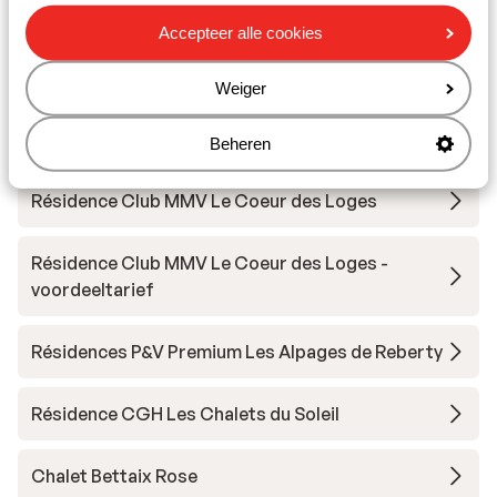
Hotel Village Club du Soleil
Accepteer alle cookies
Résidence Les Clarines
Weiger
Résidence Les Clarines - Voordeeltarief
Beheren
Résidence Club MMV Le Coeur des Loges
Résidence Club MMV Le Coeur des Loges -
voordeeltarief
Résidences P&V Premium Les Alpages de Reberty
Résidence CGH Les Chalets du Soleil
Chalet Bettaix Rose