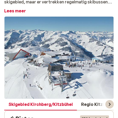
skigebied, maar er vertrekken regelmatig skibussen
vanuit Aurach naar het skigebied. Het wildpark aan de
Lees meer
rand van het dorp is een leuk dagje uit met de hele
familie. Hier leven ruim 200 dieren, van herten tot
hangbuikzwijnen, in hun oorspronkelijke leefomgeving.
Daarnaast is er voor de wandelaars maar liefst 100
kilometer aan wandelpaden. Behoefte aan meer actie?
Op de Kelchalm is een rodelbaan van maar liefst 4,5
kilometer lang! Dit is een must voor de echte
rodelliefhebber. De rust die Aurach uitstraalt, zorgt
ervoor dat je van een ontspannende
wintersportvakantie kan genieten!
Skigebied Kirchberg/Kitzbühel
Regio Kitzbüheler