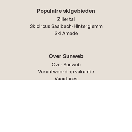
Populaire skigebieden
Zillertal
Skicircus Saalbach-Hinterglemm
Ski Amadé
Over Sunweb
Over Sunweb
Verantwoord op vakantie
Vacatures
Pers & media
Toegankelijkheidsverklaring
Cookies en privacy
Privacy
Cookies