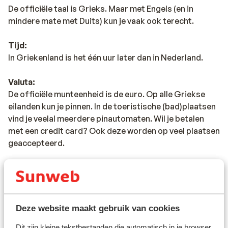
De officiële taal is Grieks. Maar met Engels (en in
mindere mate met Duits) kun je vaak ook terecht.
Tijd:
In Griekenland is het één uur later dan in Nederland.
Valuta:
De officiële munteenheid is de euro. Op alle Griekse
eilanden kun je pinnen. In de toeristische (bad)plaatsen
vind je veelal meerdere pinautomaten. Wil je betalen
met een credit card? Ook deze worden op veel plaatsen
geaccepteerd.
Voltage:
Het voltage is net als in Nederland 220 volt. Je hebt
geen verloopstekker nodig.
Deze website maakt gebruik van cookies
Reisdocumenten:
Dit zijn kleine tekstbestanden die automatisch in je browser