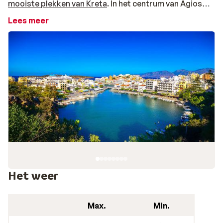
mooiste plekken van Kreta
. In het centrum van Agios
Nikolaos ligt een zoutwatermeer waaraan je de
Lees meer
heerlijkste visrestaurants vind. Er zijn twee drukke
winkelstraten en één keer per week is er een gezellige
markt. In augustus is er elke avond livemuziek bij het
meertje, in de bioscoop of het theater. 's Avonds
openbaart zich in Agios Nikolaos een oud Kretenzer
ritueel: de Voltà. Dit is een avondwandeling in mooie
kleding waarbij het voornamelijk gaat om zien en gezien
worden. Dus geen korte broeken, T-shirts en badslippers
Een vakantie die bij je past
De mix van stranden, cultuur, activiteiten, horeca en
winkels maken van Agios Nikolaos een perfecte
vakantiebestemming voor iedereen. Shop, bezoek de
Het weer
kerkjes en het folkloristische museum, kom bij op het
strand, proef de typisch Griekse gerechten in de
Max.
Min.
restaurants en zoek ‘s avonds de gezelligheid op in de
cafés. Een verblijf in Agios Nikolaos is ook een