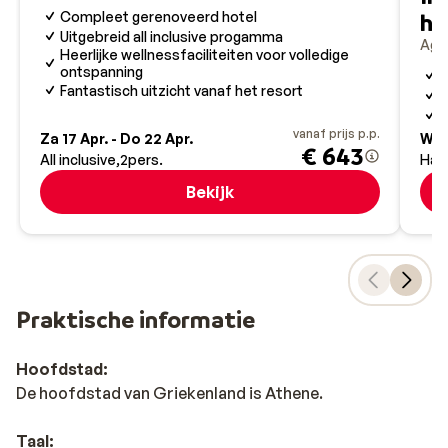
Compleet gerenoveerd hotel
ho
Uitgebreid all inclusive progamma
Agio
Heerlijke wellnessfaciliteiten voor volledige
ontspanning
V
Fantastisch uitzicht vanaf het resort
W
O
vanaf prijs p.p.
Za 17 Apr. - Do 22 Apr.
Wo 
€ 643
All inclusive
2
pers.
Hal
Bekijk
Praktische informatie
Hoofdstad:
De hoofdstad van Griekenland is Athene.
Taal: