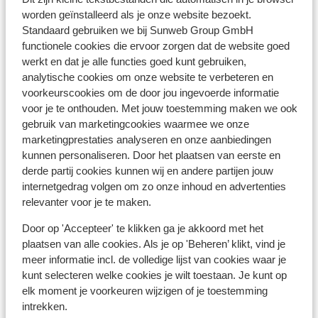
Je dient in het bezit te zijn van een geldig paspoort of
worden geïnstalleerd als je onze website bezoekt.
een geldige identiteitskaart.
Standaard gebruiken we bij Sunweb Group GmbH
Heb je niet de Nederlandse nationaliteit, dan is het
functionele cookies die ervoor zorgen dat de website goed
belangrijk om na te vragen of er andere regels van
werkt en dat je alle functies goed kunt gebruiken,
toepassing zijn. Dit vraag je na bij de ambassade van
analytische cookies om onze website te verbeteren en
het land waar je heen wilt en de landen waar je doorheen
voorkeurscookies om de door jou ingevoerde informatie
reist.
voor je te onthouden. Met jouw toestemming maken we ook
gebruik van marketingcookies waarmee we onze
Het reizen met de juiste documenten is jouw eigen
marketingprestaties analyseren en onze aanbiedingen
verantwoordelijkheid. Sunweb kan hiervoor niet
kunnen personaliseren. Door het plaatsen van eerste en
aansprakelijk worden gesteld.
derde partij cookies kunnen wij en andere partijen jouw
internetgedrag volgen om zo onze inhoud en advertenties
relevanter voor je te maken.
Vaccinatie:
Voor actuele informatie betreffende vaccinaties en
Door op 'Accepteer' te klikken ga je akkoord met het
andere gegevens over gezondheid en reizen vind je op
plaatsen van alle cookies. Als je op 'Beheren’ klikt, vind je
meer informatie incl. de volledige lijst van cookies waar je
de site van LCR: https://www.lcr.nl/.
kunt selecteren welke cookies je wilt toestaan. Je kunt op
elk moment je voorkeuren wijzigen of je toestemming
Alarmnummer:
intrekken.