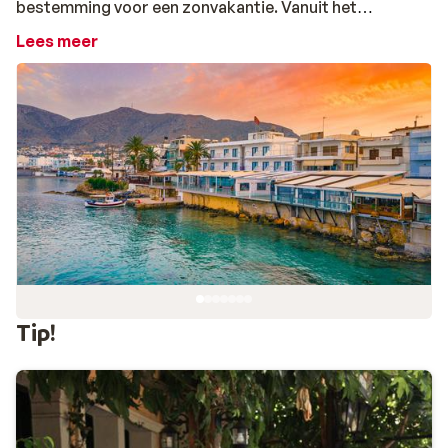
bestemming voor een zonvakantie. Vanuit het
zonovergoten Chersonissos heb je namelijk meerdere
Lees meer
geweldige stranden binnen handbereik. Het Creta
Maris-strand bijvoorbeeld, of het bekende Star Beach.
Helemaal tot rust gekomen in de zon? Tijd voor wat
actie! Bij Star Beach vind je een uitgebreid
waterpark
met zwembaden, glijbanen en vele
watersportfaciliteiten om je uit te leven op de golven.
Echte waaghalzen kunnen hier zelfs bungeejumpen.
Durf jij het aan?
Je verblijf tijdens je vakantie in Chersonissos
Een vakantie op Chersonissos betekent hoe dan ook
ultiem genieten, maar hoe je dat het liefst doet is aan
Tip!
jou. Er is namelijk genoeg te kiezen. Ga jij voor een
gezellig
hotel in Chersonissos
waar alles voor je
geregeld wordt of heb je liever wat meer privacy in je
eigen
appartement
? Deze badplaats heeft voor ieder
wat wils. De echte feestbeesten kiezen voor een