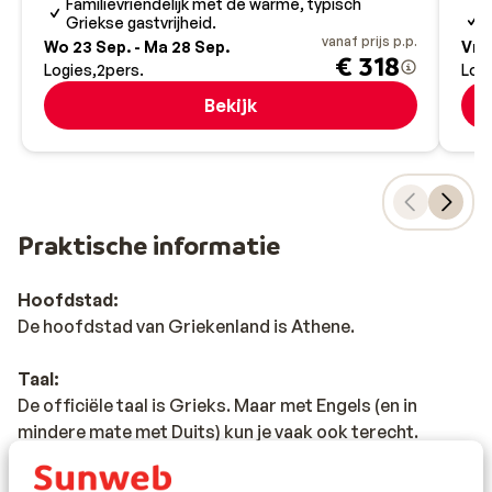
w
Familievriendelijk met de warme, typisch
G
Griekse gastvrijheid.
vanaf prijs p.p.
Wo 23 Sep. - Ma 28 Sep.
Vr 2
€ 318
Logies
2
pers.
Log
Bekijk
Praktische informatie
Hoofdstad:
De hoofdstad van Griekenland is Athene.
Taal:
De officiële taal is Grieks. Maar met Engels (en in
mindere mate met Duits) kun je vaak ook terecht.
Tijd: