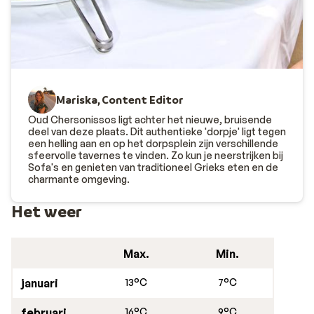
vind je de leukste barretjes en tavernes, en er is een
grote winkelstraat waar je met gemak een paar uur
zoet bent. Shop een nieuwe bikini voor op het strand of
scoor een fles lokale raki voor de thuisblijvers. Maak je
vakantie compleet met een
boottocht naar het eiland
Mariska, Content Editor
Spinalonga
of ontdek de natuur van Kreta en maak een
wandeling door een
imposante rotskloof
. Genoeg te doe
Oud Chersonissos ligt achter het nieuwe, bruisende
deel van deze plaats. Dit authentieke 'dorpje' ligt tegen
een helling aan en op het dorpsplein zijn verschillende
sfeervolle tavernes te vinden. Zo kun je neerstrijken bij
Sofa's en genieten van traditioneel Grieks eten en de
charmante omgeving.
Het weer
Max.
Min.
januari
13°C
7°C
februari
16°C
9°C