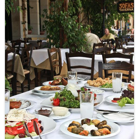
accommodatie
midden in het centrum
. Zo ben je zo
dicht mogelijk bij de gezelligheid. Zonaanbidders zullen
liever kiezen voor een accommodatie met het
strand
om de hoek
. Vanuit je hotelkamer het strand op
wandelen, dat is pas ontspannen! Gaan de kleinsten
mee op vakantie naar Chersonissos? Kies dan voor een
accommodatie geschikt voor kinderen
.
Overdag zon, ‘s avonds feest
Chersonissos heeft een heerlijk warm, mediterraans
klimaat. Vooral tijdens de zomermaanden zijn de
temperaturen perfect voor een ontspannen
strandvakantie. Hou jij wel van een feestje na al dat
relaxen? Ook dan is Chersonissos echt iets voor jou.
Niet voor niets staat deze plaats bekend als party-
paradijs. Je kunt hier tot diep in de nacht dansen
dankzij het grote aanbod van clubs, bars en andere
uitgaansgelegenheden. Maar ook overdag is het
centrum
the place to be
. Langs de gezellige boulevard