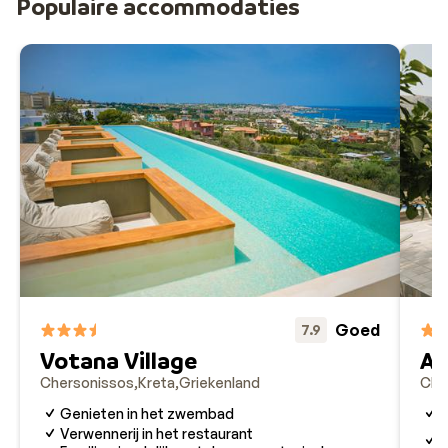
Populaire accommodaties
Goed
7.9
Votana Village
Ap
Chersonissos
Kreta
Griekenland
Che
Genieten in het zwembad
D
O
Verwennerij in het restaurant