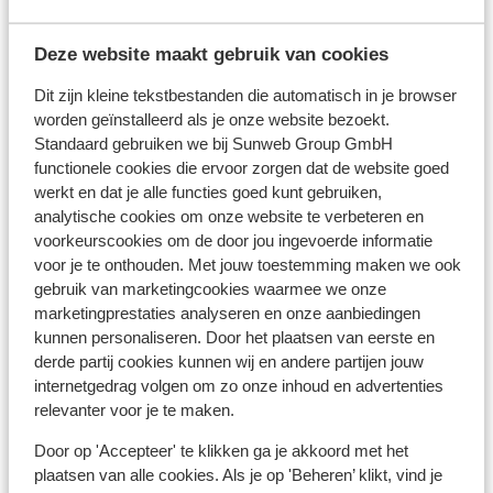
In Griekenland is het één uur later dan in Nederland.
Deze website maakt gebruik van cookies
Valuta:
Dit zijn kleine tekstbestanden die automatisch in je browser
De officiële munteenheid is de euro. Op alle Griekse
worden geïnstalleerd als je onze website bezoekt.
eilanden kun je pinnen. In de toeristische (bad)plaatsen
Standaard gebruiken we bij Sunweb Group GmbH
vind je veelal meerdere pinautomaten. Wil je betalen
functionele cookies die ervoor zorgen dat de website goed
met een credit card? Ook deze worden op veel plaatsen
werkt en dat je alle functies goed kunt gebruiken,
geaccepteerd.
analytische cookies om onze website te verbeteren en
voorkeurscookies om de door jou ingevoerde informatie
Voltage:
voor je te onthouden. Met jouw toestemming maken we ook
Het voltage is net als in Nederland 220 volt. Je hebt
gebruik van marketingcookies waarmee we onze
geen verloopstekker nodig.
marketingprestaties analyseren en onze aanbiedingen
kunnen personaliseren. Door het plaatsen van eerste en
Reisdocumenten:
derde partij cookies kunnen wij en andere partijen jouw
internetgedrag volgen om zo onze inhoud en advertenties
Je dient in het bezit te zijn van een geldig paspoort of
relevanter voor je te maken.
een geldige identiteitskaart.
Heb je niet de Nederlandse nationaliteit, dan is het
Door op 'Accepteer' te klikken ga je akkoord met het
belangrijk om na te vragen of er andere regels van
plaatsen van alle cookies. Als je op 'Beheren’ klikt, vind je