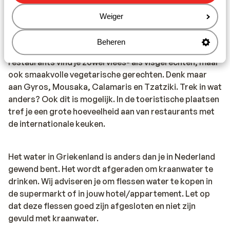
Weiger
Eten & drinken:
Houd je van lekker eten? In Griekenland ben je aan het
Beheren
juiste adres. De Griekse keuken is divers. In de Griekse
restaurants vind je zowel vlees- als visgerechten, maar
ook smaakvolle vegetarische gerechten. Denk maar
aan Gyros, Mousaka, Calamaris en Tzatziki. Trek in wat
anders? Ook dit is mogelijk. In de toeristische plaatsen
tref je een grote hoeveelheid aan van restaurants met
de internationale keuken.
Het water in Griekenland is anders dan je in Nederland
gewend bent. Het wordt afgeraden om kraanwater te
drinken. Wij adviseren je om flessen water te kopen in
de supermarkt of in jouw hotel/appartement. Let op
dat deze flessen goed zijn afgesloten en niet zijn
gevuld met kraanwater.