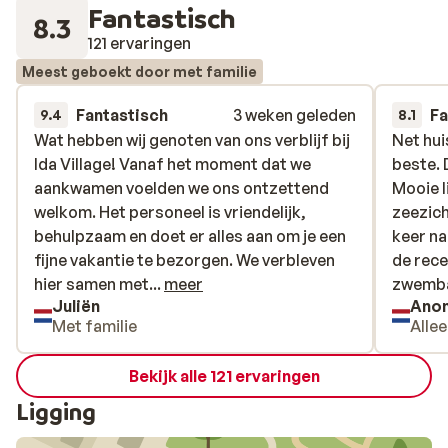
Fantastisch
8.3
121 ervaringen
Meest geboekt door met familie
Fantastisch
3 weken geleden
Fa
9.4
8.1
Wat hebben wij genoten van ons verblijf bij
Wat hebben wij genoten van ons verblijf bij
Net hui
Net hui
Ida Village! Vanaf het moment dat we
Ida Village! Vanaf het moment dat we
beste. 
beste. 
aankwamen voelden we ons ontzettend
aankwamen voelden we ons ontzettend
Mooie l
Mooie l
welkom. Het personeel is vriendelijk,
welkom. Het personeel is vriendelijk,
zeezicht
zeezicht
behulpzaam en doet er alles aan om je een
behulpzaam en doet er alles aan om je een
keer na
keer na
fijne vakantie te bezorgen. We verbleven
fijne vakantie te bezorgen. We verbleven
de rec
de rec
hier samen met onze dochter van 9
hier samen met...
meer
zwembad
zwemba
Juliën
Ano
maanden. Alles was perfect geregeld en
aan het
Met familie
Alle
we hebben echt kunnen genieten van de
stukje 
rust en de gezellige sfeer. Het ontbijt was
Bekijk alle 121 ervaringen
elke ochtend heerlijk en gevarieerd. Ook de
faciliteiten waren top. Het zwembad was
Ligging
schoon en fijn om in af te koelen, en ook de