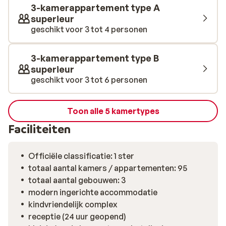
smaak en mediterrane warmte, de perfecte start van
3-kamerappartement type A
een prachtige dag in Ida Village. Wat gaat het vandaag
superieur
worden? Een dagje bij het zwembad met een goed boek
geschikt voor 3 tot 4 personen
of ga je de omgeving verkennen? Bruisend
Chersonissos ligt vlakbij.
3-kamerappartement type B
superieur
geschikt voor 3 tot 6 personen
Toon alle 5 kamertypes
Faciliteiten
Officiële classificatie: 1 ster
totaal aantal kamers / appartementen: 95
totaal aantal gebouwen: 3
modern ingerichte accommodatie
kindvriendelijk complex
receptie (24 uur geopend)