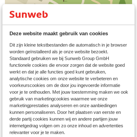
fitnessruimte was een leuke extra om
gebruik van te maken. De ligging vonden wij
ideaal: rustig, maar toch op loopafstand
van het gezellige centrum van
Bekijk op kaart
Chersonissos. Bedankt aan het hele team
Deze website maakt gebruik van cookies
van Ida Village voor de gastvrijheid en de
goede zorgen. Wij hebben prachtige
Dit zijn kleine tekstbestanden die automatisch in je browser
worden geïnstalleerd als je onze website bezoekt.
herinneringen gemaakt en weten nu al dat
Standaard gebruiken we bij Sunweb Group GmbH
we volgend jaar graag weer terugkomen!
In de buurt
functionele cookies die ervoor zorgen dat de website goed
Strand: 300 m
werkt en dat je alle functies goed kunt gebruiken,
Centrum: 700 m
analytische cookies om onze website te verbeteren en
Luchthaven: 28 km
voorkeurscookies om de door jou ingevoerde informatie
Bushalte: 150 m
voor je te onthouden. Met jouw toestemming maken we ook
Pinautomaat: 100 m
gebruik van marketingcookies waarmee we onze
Winkels: 150 m
marketingprestaties analyseren en onze aanbiedingen
(Mini)supermarkt: 300 m
kunnen personaliseren. Door het plaatsen van eerste en
Restaurant: 400 m
derde partij cookies kunnen wij en andere partijen jouw
internetgedrag volgen om zo onze inhoud en advertenties
Apotheek: 400 m
relevanter voor je te maken.
Rustig gelegen