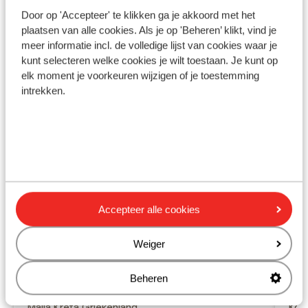
Aan een licht hellende weg
Door op 'Accepteer' te klikken ga je akkoord met het
plaatsen van alle cookies. Als je op 'Beheren’ klikt, vind je
meer informatie incl. de volledige lijst van cookies waar je
Ook interessant voor jou
kunt selecteren welke cookies je wilt toestaan. Je kunt op
elk moment je voorkeuren wijzigen of je toestemming
intrekken.
Accepteer alle cookies
Weiger
Fantastisch
8.9
Beheren
Appartementen Cretan Family
Ap
Malia
Kreta
Griekenland
Kout