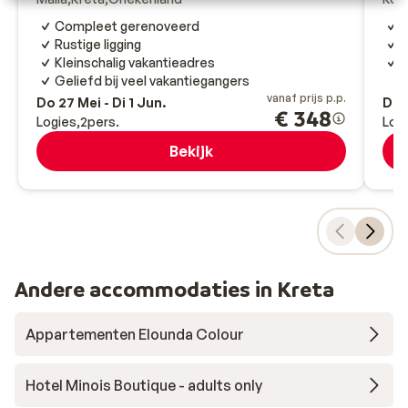
Compleet gerenoveerd
R
Rustige ligging
O
Kleinschalig vakantieadres
D
Geliefd bij veel vakantiegangers
vanaf prijs p.p.
Do 27 Mei - Di 1 Jun.
Do 2
€ 348
Logies
2
pers.
Log
Bekijk
Andere accommodaties in Kreta
Appartementen Elounda Colour
Hotel Minois Boutique - adults only