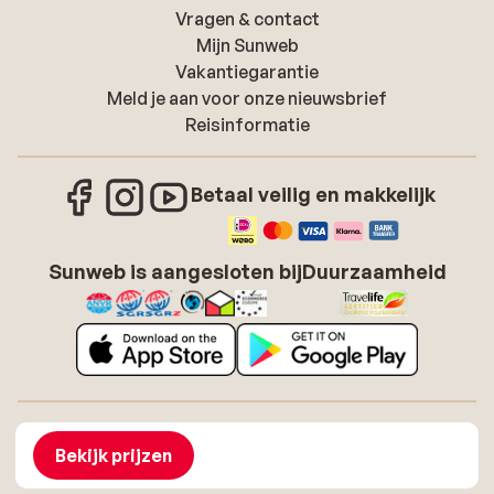
Vragen & contact
Mijn Sunweb
Vakantiegarantie
Meld je aan voor onze nieuwsbrief
Reisinformatie
Betaal veilig en makkelijk
Sunweb is aangesloten bij
Duurzaamheid
Over Sunweb
Vacatures
Algemene voorwaarden zonvakanties
Cookies
Bekijk prijzen
Toegankelijkheidsverklaring
Disclaimer
Sitemap