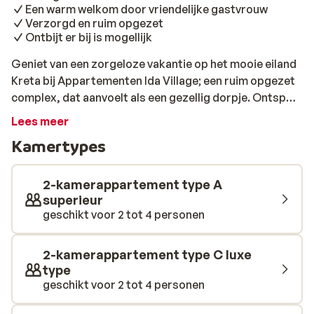
Een warm welkom door vriendelijke gastvrouw
Verzorgd en ruim opgezet
Ontbijt er bij is mogellijk
Geniet van een zorgeloze vakantie op het mooie eiland
Kreta bij Appartementen Ida Village; een ruim opgezet
complex, dat aanvoelt als een gezellig dorpje. Ontspan
bij één van de twee zwembaden, geniet van de serene
Lees meer
sfeer op een comfortabel ligbedje en bestel een lekker
Kamertypes
drankje op het terras van de bar. De kleintjes vermaken
zich in het speeltuintje en spelen in het water van het
aparte kinderbadje. Het personeel is heel vriendelijk en
2-kamerappartement type A
vooral gastvrouw Despina doet meer dan haar best om
superieur
geschikt voor 2 tot 4 personen
het je naar de zin te maken. De appartementen zijn van
alle gemakken voorzien en zijn netjes onderhouden.
Sommige appartementen zijn in maisonnette stijl
2-kamerappartement type C luxe
gebouwd en andere zijn gelijkvloers. Wanneer je bent
type
uitgeslapen, staat er een lekker ontbijtje voor je klaar,
geschikt voor 2 tot 4 personen
dat je optioneel kunt bijboeken. Een ontbijt vol kleur,