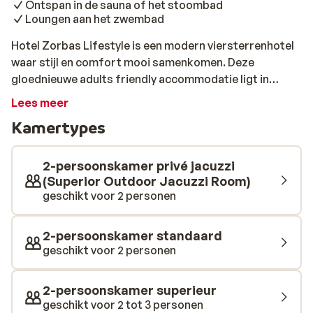
Ontspan in de sauna of het stoombad
Loungen aan het zwembad
Hotel Zorbas Lifestyle is een modern viersterrenhotel
waar stijl en comfort mooi samenkomen. Deze
gloednieuwe adults friendly accommodatie ligt in
Georgioupolis, een klein dorpje waar je binnen een paar
Lees meer
minuten naar het zandstrand of het gezellige centrum
Kamertypes
wandelt. Hier struin je langs winkeltjes, haal je wat
lekkers bij het supermarktje of schuif je aan bij een
lokaal restaurant. Alles wat je nodig hebt, ligt dichtbij.
2-persoonskamer privé jacuzzi
Ook in het hotel zelf valt er volop te genieten. Neem een
(Superior Outdoor Jacuzzi Room)
geschikt voor 2 personen
verfrissende duik in het zwembad, kom tot rust in de
sauna of het Turkse stoombad, of werk je spieren in de
sportschool. Trek gekregen? Laat je verrassen en
2-persoonskamer standaard
geniet van de gevarieerde gerechten in het
geschikt voor 2 personen
buffetrestaurant, waar je elke avond wordt
getrakteerd op een themadiner met smaken uit
2-persoonskamer superieur
verschillende Griekse regio’s. Met z’n eigentijdse
geschikt voor 2 tot 3 personen