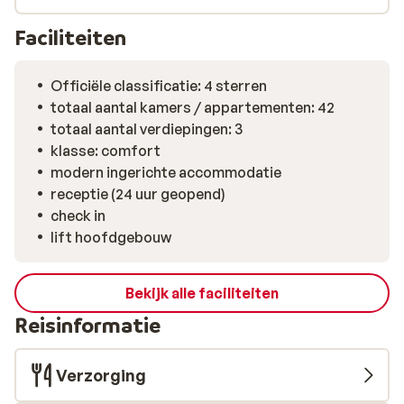
uitstraling en relaxte sfeer is Hotel Zorbas Lifestyle
een heerlijke plek om even helemaal op te laden.
Faciliteiten
Officiële classificatie: 4 sterren
totaal aantal kamers / appartementen: 42
totaal aantal verdiepingen: 3
klasse: comfort
modern ingerichte accommodatie
receptie (24 uur geopend)
check in
lift hoofdgebouw
Bekijk alle faciliteiten
Reisinformatie
Verzorging