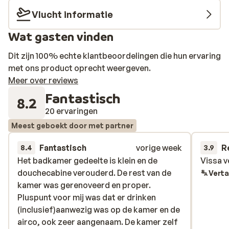
Vlucht informatie
Wat gasten vinden
Dit zijn 100% echte klantbeoordelingen die hun ervaring
met ons product oprecht weergeven.
Meer over reviews
Fantastisch
8.2
20 ervaringen
Meest geboekt door met partner
Fantastisch
vorige week
R
8.4
3.9
Het badkamer gedeelte is klein en de
Het badkamer gedeelte is klein en de
Vissa v
Vissa v
douchecabine verouderd. De rest van de
douchecabine verouderd. De rest van de
Verta
kamer was gerenoveerd en proper.
kamer was gerenoveerd en proper.
Pluspunt voor mij was dat er drinken
Pluspunt voor mij was dat er drinken
(inclusief)aanwezig was op de kamer en de
(inclusief)aanwezig was op de kamer en de
airco, ook zeer aangenaam. De kamer zelf
airco, ook zeer aangenaam. De kamer zelf