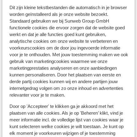
Bushalte: 500 m
Dit zijn kleine tekstbestanden die automatisch in je browser
Pinautomaat: 150 m
worden geïnstalleerd als je onze website bezoekt.
Winkels: 150 m
Standaard gebruiken we bij Sunweb Group GmbH
(Mini)supermarkt: 250 m
functionele cookies die ervoor zorgen dat de website goed
werkt en dat je alle functies goed kunt gebruiken,
Restaurant: 100 m
analytische cookies om onze website te verbeteren en
Apotheek: 200 m
voorkeurscookies om de door jou ingevoerde informatie
Rustig gelegen
voor je te onthouden. Met jouw toestemming maken we ook
gebruik van marketingcookies waarmee we onze
marketingprestaties analyseren en onze aanbiedingen
Ook interessant voor jou
kunnen personaliseren. Door het plaatsen van eerste en
derde partij cookies kunnen wij en andere partijen jouw
internetgedrag volgen om zo onze inhoud en advertenties
relevanter voor je te maken.
Door op 'Accepteer' te klikken ga je akkoord met het
plaatsen van alle cookies. Als je op 'Beheren’ klikt, vind je
meer informatie incl. de volledige lijst van cookies waar je
kunt selecteren welke cookies je wilt toestaan. Je kunt op
elk moment je voorkeuren wijzigen of je toestemming