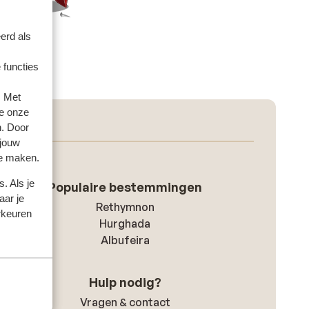
erd als
 functies
. Met
e onze
n. Door
 jouw
te maken.
. Als je
Populaire bestemmingen
aar je
Rethymnon
rkeuren
Hurghada
Albufeira
Hulp nodig?
Vragen & contact