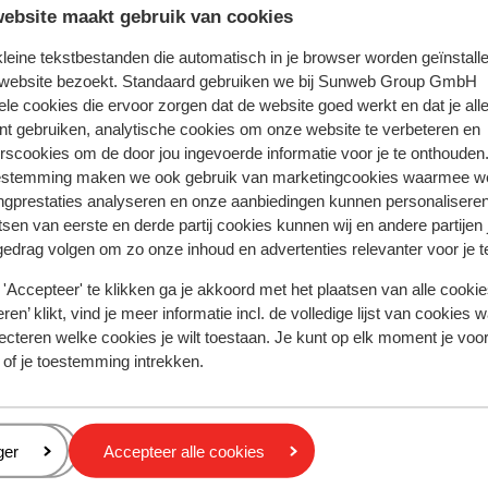
ebsite maakt gebruik van cookies
volledige aanbod
 kleine tekstbestanden die automatisch in je browser worden geïnstalle
 website bezoekt. Standaard gebruiken we bij Sunweb Group GmbH
ele cookies die ervoor zorgen dat de website goed werkt en dat je alle
nt gebruiken, analytische cookies om onze website te verbeteren en
rscookies om de door jou ingevoerde informatie voor je te onthouden
estemming maken we ook gebruik van marketingcookies waarmee w
ania - Platanias
Appartementen Villa Dora
ngprestaties analyseren en onze aanbiedingen kunnen personalisere
tsen van eerste en derde partij cookies kunnen wij en andere partijen
gedrag volgen om zo onze inhoud en advertenties relevanter voor je 
'Accepteer' te klikken ga je akkoord met het plaatsen van alle cookies
Populaire regio's
ren’ klikt, vind je meer informatie incl. de volledige lijst van cookies w
Kreta
ecteren welke cookies je wilt toestaan. Je kunt op elk moment je voo
Gran Canaria
 of je toestemming intrekken.
Zakynthos
Privacy & cookies
eren
ger
Accepteer alle cookies
Privacy