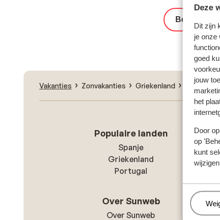
Deze w
Bekijk het 
Dit zijn
je onze
function
goed ku
voorkeu
jouw to
Vakanties
Zonvakanties
Griekenland
Kreta
Ch
marketi
het plaa
internet
Door op 
Populaire landen
op 'Behe
Spanje
kunt sel
Griekenland
wijzigen
Portugal
Over Sunweb
Beh
Wei
Over Sunweb