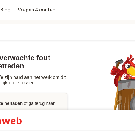
Blog
Vragen & contact
nverwachte fout
etreden
 zijn hard aan het werk om dit
lijk op te lossen.
te herladen
of ga terug naar
p
nodig hebt, raadpleeg dan de
ct
met ons op.