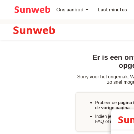
Ons aanbod
Last minutes
Er is een o
opg
Sorry voor het ongemak. We
zo snel moge
Probeer de
pagina 
de
vorige pagina
Indien je
direct hul
FAQ of neem
conta