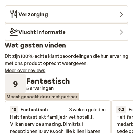
Verzorging
Vlucht informatie
Wat gasten vinden
Dit zijn 100% echte klantbeoordelingen die hun ervaring
met ons product oprecht weergeven.
Meer over reviews
Fantastisch
9
5 ervaringen
Meest geboekt door met partner
Fantastisch
3 weken geleden
F
10
9.3
Helt fantastiskt familjedrivet hotell!!!
Helt fantastiskt familjedrivet hotell!!!
Helt fa
Helt fa
Vilken service amazing. Dimitris i
Vilken service amazing. Dimitris i
medarbe
medarbe
receptionen 10 av 10.och lille killen i baren
receptionen 10 av 10.och lille killen i baren
søde og
søde og