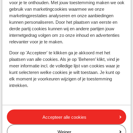
Door boulevard gescheiden van het strand
voor je te onthouden. Met jouw toestemming maken we ook
Strand: 150 m
gebruik van marketingcookies waarmee we onze
In het centrum
marketingprestaties analyseren en onze aanbiedingen
kunnen personaliseren. Door het plaatsen van eerste en
Centrum: 200 m
derde partij cookies kunnen wij en andere partijen jouw
Barstreet: 50 m
internetgedrag volgen om zo onze inhoud en advertenties
Luchthaven: 28 km
relevanter voor je te maken.
Haven: 11 m
Bushalte: 5 m
Door op 'Accepteer' te klikken ga je akkoord met het
Pinautomaat: 10 m
plaatsen van alle cookies. Als je op 'Beheren’ klikt, vind je
Winkels: 10 m
meer informatie incl. de volledige lijst van cookies waar je
(Mini)supermarkt: 25 m
kunt selecteren welke cookies je wilt toestaan. Je kunt op
elk moment je voorkeuren wijzigen of je toestemming
Restaurant: 10 m
intrekken.
Apotheek: 1000 m
Aan een hoofdweg
Naar Agia Marina circa 1, km en naar Platanias
circa 0,5 km
Accepteer alle cookies
Ook interessant voor jou
Weiger