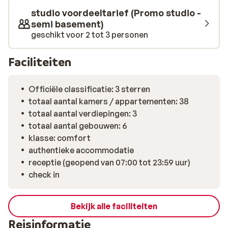
Venetiaanse haven en smalle straatjes, ligt in de buurt
studio voordeeltarief (Promo studio -
en is gemakkelijk te bereiken met de bus of auto. Kreta
semi basement)
heeft heel veel te bieden, en vanaf hier ontdek je het
geschikt voor 2 tot 3 personen
eiland heel eenvoudig.
Faciliteiten
Officiële classificatie: 3 sterren
totaal aantal kamers / appartementen: 38
totaal aantal verdiepingen: 3
totaal aantal gebouwen: 6
klasse: comfort
authentieke accommodatie
receptie (geopend van 07:00 tot 23:59 uur)
check in
Bekijk alle faciliteiten
Reisinformatie