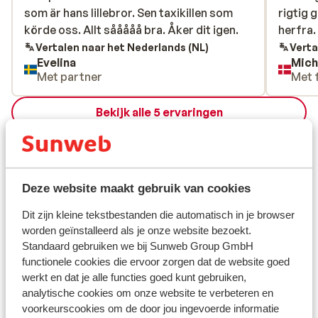
som är hans lillebror. Sen taxikillen som
som är hans lillebror. Sen taxikillen som
rigtig 
rigtig 
körde oss. Allt sååååå bra. Åker dit igen.
körde oss. Allt sååååå bra. Åker dit igen.
herfra.
herfra.
Vertalen naar het Nederlands (NL)
Verta
Evelina
Mich
Met partner
Met 
Bekijk alle 5 ervaringen
Ligging
Deze website maakt gebruik van cookies
Dit zijn kleine tekstbestanden die automatisch in je browser
Bekijk op kaart
worden geïnstalleerd als je onze website bezoekt.
Standaard gebruiken we bij Sunweb Group GmbH
functionele cookies die ervoor zorgen dat de website goed
werkt en dat je alle functies goed kunt gebruiken,
analytische cookies om onze website te verbeteren en
In de buurt
voorkeurscookies om de door jou ingevoerde informatie