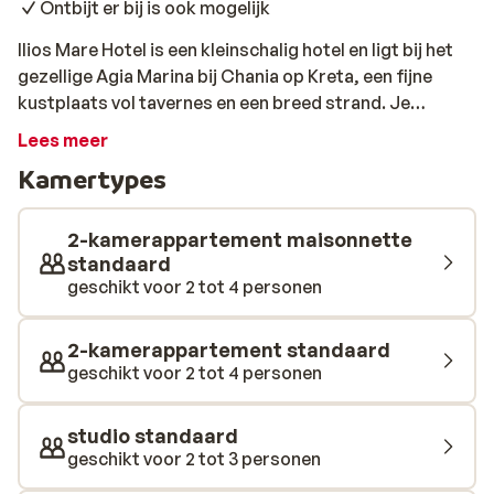
Ontbijt er bij is ook mogelijk
Ilios Mare Hotel is een kleinschalig hotel en ligt bij het
gezellige Agia Marina bij Chania op Kreta, een fijne
kustplaats vol tavernes en een breed strand. Je
verblijft op een plek waar je zo naar zee wandelt en het
Lees meer
sfeervolle centrum binnen handbereik hebt. Ideaal! De
Kamertypes
appartementen zijn verzorgd ingericht en bieden alles
wat je nodig hebt voor een ontspannen verblijf. Je hebt
een eigen balkon of terras, waardoor je altijd een fijne
2-kamerappartement maisonnette
plek hebt om nog even buiten te zitten na een zonnige
standaard
geschikt voor 2 tot 4 personen
dag. Door de centrale ligging vind je in de buurt veel
taverna’s, winkels en fijne plekjes voor lunch of diner.
Bij het zwembad vind je ligbedden om lekker te
2-kamerappartement standaard
ontspannen. Wil je afkoelen, dan spring je even in het
geschikt voor 2 tot 4 personen
water of bestel je een koud drankje bij de bar. Agia
Marina staat bekend om het lange zandstrand en de
studio standaard
gezellige boulevard. Vanuit het hotel loop je zo naar
geschikt voor 2 tot 3 personen
cafés en winkels. Ook Chania-stad, met de