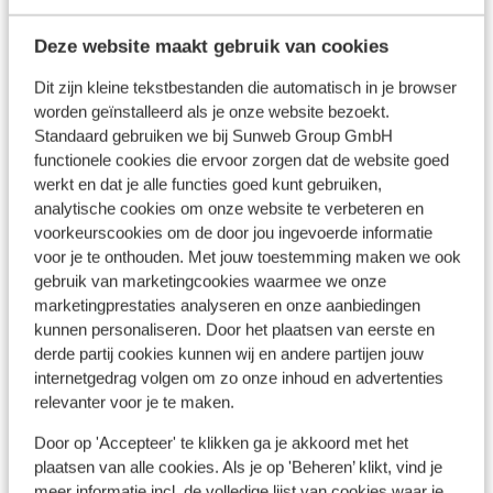
Aan het strand (zandstrand, handdoekenservice,
Deze website maakt gebruik van cookies
ligstoelen (gratis) , parasol (gratis) )
Afstand tot centrum: circa 2,5 kilometer
Dit zijn kleine tekstbestanden die automatisch in je browser
Afstand tot oude centrum circa 2,2 kilometer
worden geïnstalleerd als je onze website bezoekt.
Luchthaven: 75 km
Standaard gebruiken we bij Sunweb Group GmbH
Bushalte: 150 m
functionele cookies die ervoor zorgen dat de website goed
Pinautomaat: 300 m
werkt en dat je alle functies goed kunt gebruiken,
Winkels: 100 m
analytische cookies om onze website te verbeteren en
voorkeurscookies om de door jou ingevoerde informatie
(Mini)supermarkt: 100 m
voor je te onthouden. Met jouw toestemming maken we ook
Restaurant: 100 m
gebruik van marketingcookies waarmee we onze
Apotheek: 1 km
marketingprestaties analyseren en onze aanbiedingen
Ziekenhuis: 3 km
kunnen personaliseren. Door het plaatsen van eerste en
derde partij cookies kunnen wij en andere partijen jouw
internetgedrag volgen om zo onze inhoud en advertenties
Ook interessant voor jou
relevanter voor je te maken.
Door op 'Accepteer' te klikken ga je akkoord met het
plaatsen van alle cookies. Als je op 'Beheren’ klikt, vind je
meer informatie incl. de volledige lijst van cookies waar je