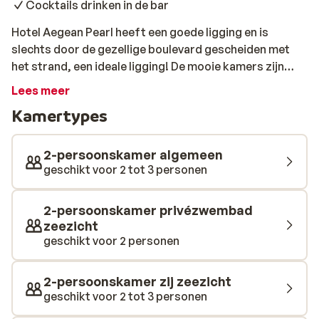
Cocktails drinken in de bar
Hotel Aegean Pearl heeft een goede ligging en is
slechts door de gezellige boulevard gescheiden met
het strand, een ideale ligging! De mooie kamers zijn
modern ingericht en bieden je een comfortabel verblijf.
Lees meer
’s Avonds kun je de drukte en gezelligheid opzoeken in
Kamertypes
het leuke plaatsje Rethymnon. Hier vind je vele
winkeltjes, bars en restaurantjes. Voor een relaxte
strandvakantie verblijf je in Aegean Pearl!
2-persoonskamer algemeen
geschikt voor 2 tot 3 personen
2-persoonskamer privézwembad
zeezicht
geschikt voor 2 personen
2-persoonskamer zij zeezicht
geschikt voor 2 tot 3 personen