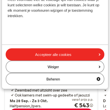
kunt selecteren welke cookies je wilt toestaan. Je kunt op
elk moment je voorkeuren wijzigen of je toestemming
intrekken.
Fantastisch
8.5
Accepteer alle cookies
Entheon Hotel by Marinos
Bi
beach
ad
Weiger
Rethymnon
Kreta
Griekenland
Ret
Beheren
Beste locatie aan het strand
A
Ervaar de Griekse gastvrijheid
B
Zwembad met uitzicht over zee
I
Ook kamers met swim-up gedeelte of jacuzzi
R
vanaf prijs p.p.
Ma 28 Sep. - Za 3 Okt.
Do 8
€ 543
Halfpension
2
pers.
Logi