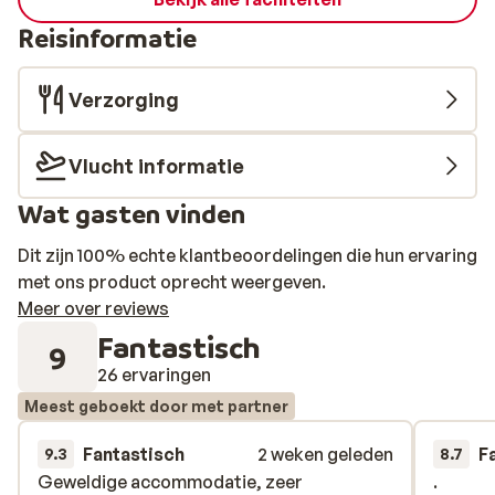
Reisinformatie
Verzorging
Vlucht informatie
Wat gasten vinden
Dit zijn 100% echte klantbeoordelingen die hun ervaring
met ons product oprecht weergeven.
Meer over reviews
Fantastisch
9
26 ervaringen
Meest geboekt door met partner
Fantastisch
2 weken geleden
F
9.3
8.7
Geweldige accommodatie, zeer
Geweldige accommodatie, zeer
.
.