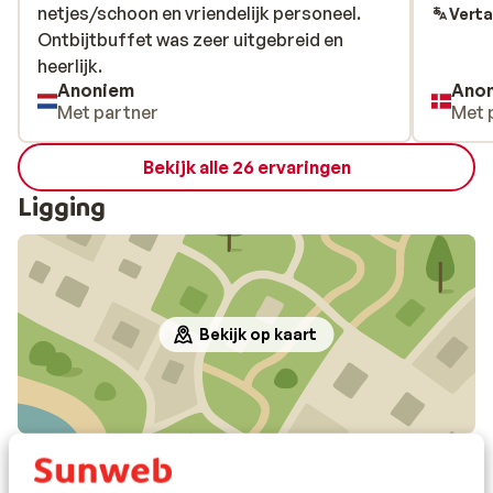
netjes/schoon en vriendelijk personeel.
netjes/schoon en vriendelijk personeel.
Verta
Ontbijtbuffet was zeer uitgebreid en
Ontbijtbuffet was zeer uitgebreid en
heerlijk.
heerlijk.
Anoniem
Ano
Met partner
Met 
Bekijk alle 26 ervaringen
Ligging
Bekijk op kaart
In de buurt
Door boulevard gescheiden van het strand