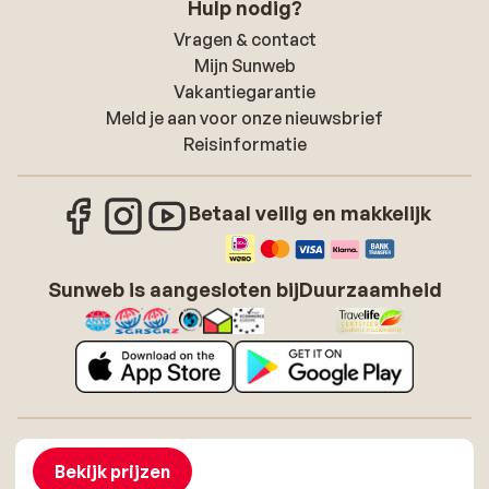
Hulp nodig?
Vragen & contact
Mijn Sunweb
Vakantiegarantie
Meld je aan voor onze nieuwsbrief
Reisinformatie
Betaal veilig en makkelijk
Sunweb is aangesloten bij
Duurzaamheid
Over Sunweb
Vacatures
Algemene voorwaarden zonvakanties
Cookies
Bekijk prijzen