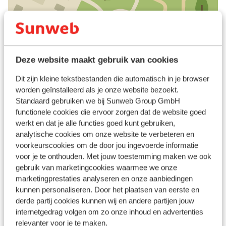
Bekijk op kaart
Deze website maakt gebruik van cookies
Dit zijn kleine tekstbestanden die automatisch in je browser
worden geïnstalleerd als je onze website bezoekt.
In de buurt
Standaard gebruiken we bij Sunweb Group GmbH
Strand: 900 m
functionele cookies die ervoor zorgen dat de website goed
Centrum: 1000 m
werkt en dat je alle functies goed kunt gebruiken,
Afstand tot Barstreet
analytische cookies om onze website te verbeteren en
voorkeurscookies om de door jou ingevoerde informatie
Luchthaven: 28 km
voor je te onthouden. Met jouw toestemming maken we ook
Bushalte: 820 m
gebruik van marketingcookies waarmee we onze
Pinautomaat: 800 m
marketingprestaties analyseren en onze aanbiedingen
Winkels: 900 m
kunnen personaliseren. Door het plaatsen van eerste en
(Mini)supermarkt: 900 m
derde partij cookies kunnen wij en andere partijen jouw
Restaurant: 900 m
internetgedrag volgen om zo onze inhoud en advertenties
Apotheek: 15 km
relevanter voor je te maken.