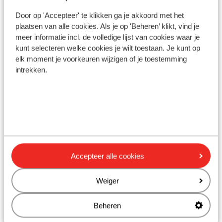
Rustig gelegen
Door op 'Accepteer' te klikken ga je akkoord met het
Aan een steile weg
plaatsen van alle cookies. Als je op 'Beheren’ klikt, vind je
meer informatie incl. de volledige lijst van cookies waar je
Ook interessant voor jou
kunt selecteren welke cookies je wilt toestaan. Je kunt op
elk moment je voorkeuren wijzigen of je toestemming
intrekken.
Accepteer alle cookies
Weiger
Fantastisch
8.9
Beheren
Hotel Evexia Boutique & Spa
Ho