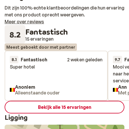
Dit zijn 100% echte klantbeoordelingen die hun ervaring
met ons product oprecht weergeven.
Meer over reviews
Fantastisch
8.2
15 ervaringen
Meest geboekt door met partner
Fantastisch
2 weken geleden
F
8.1
9.7
Super hotel
Super hotel
Mooi ve
Mooi ve
naar he
naar he
service 
service 
Anoniem
Ann
Alleenstaande ouder
Met 
Bekijk alle 15 ervaringen
Ligging