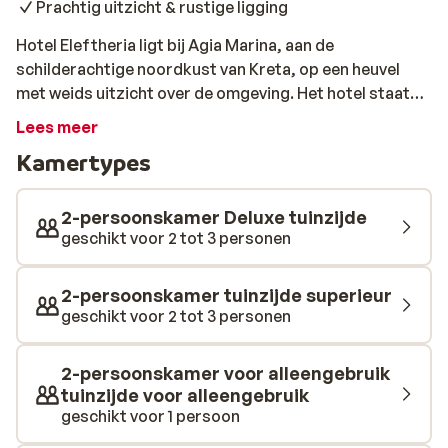
Prachtig uitzicht & rustige ligging
Hotel Eleftheria ligt bij Agia Marina, aan de
schilderachtige noordkust van Kreta, op een heuvel
met weids uitzicht over de omgeving. Het hotel staat
bekend om de rustige sfeer, de groene tuin en een fijn
Lees meer
zwembad. Met het gezellige Chania op korte afstand is
Kamertypes
dit een fijne uitvalsbasis voor je vakantie op Kreta. De
kamers zijn eenvoudig en comfortabel, met lichte
kleuren en een balkon of terras. Je verblijft in een van
2-persoonskamer Deluxe tuinzijde
de laagbouwgebouwen die verspreid liggen in een
geschikt voor 2 tot 3 personen
groene tuin vol olijfbomen. Er zijn standaardkamers en
familiekamers beschikbaar, ideaal voor wie houdt van
2-persoonskamer tuinzijde superieur
rust en ruimte op een natuurlijke locatie.
geschikt voor 2 tot 3 personen
2-persoonskamer voor alleengebruik
tuinzijde voor alleengebruik
geschikt voor 1 persoon