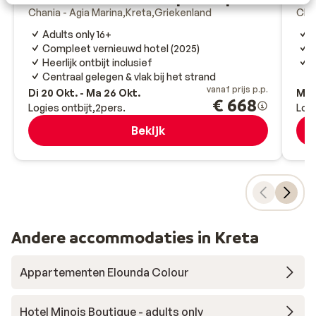
Chania - Agia Marina
Kreta
Griekenland
Chan
Adults only 16+
D
Compleet vernieuwd hotel (2025)
H
Heerlijk ontbijt inclusief
I
Centraal gelegen & vlak bij het strand
vanaf prijs p.p.
Di 20 Okt. - Ma 26 Okt.
Ma 5
€ 668
Logies ontbijt
2
pers.
Logi
Bekijk
Andere accommodaties in Kreta
Appartementen Elounda Colour
Hotel Minois Boutique - adults only