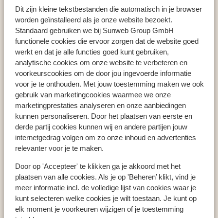
Heraklion
Ethereal White Hotel & Spa
Dit zijn kleine tekstbestanden die automatisch in je browser
worden geïnstalleerd als je onze website bezoekt.
Standaard gebruiken we bij Sunweb Group GmbH
functionele cookies die ervoor zorgen dat de website goed
werkt en dat je alle functies goed kunt gebruiken,
Populaire landen
analytische cookies om onze website te verbeteren en
Spanje
voorkeurscookies om de door jou ingevoerde informatie
Griekenland
voor je te onthouden. Met jouw toestemming maken we ook
gebruik van marketingcookies waarmee we onze
Portugal
marketingprestaties analyseren en onze aanbiedingen
kunnen personaliseren. Door het plaatsen van eerste en
derde partij cookies kunnen wij en andere partijen jouw
Populaire regio's
internetgedrag volgen om zo onze inhoud en advertenties
Kreta
relevanter voor je te maken.
Gran Canaria
Door op 'Accepteer' te klikken ga je akkoord met het
Zakynthos
plaatsen van alle cookies. Als je op 'Beheren’ klikt, vind je
meer informatie incl. de volledige lijst van cookies waar je
kunt selecteren welke cookies je wilt toestaan. Je kunt op
Populaire bestemmingen
elk moment je voorkeuren wijzigen of je toestemming