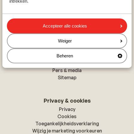
intrekken.
Rethymnon
Hurghada
Albufeira
Accepteer alle cookies
Over Sunweb
Weiger
Over Sunweb
Verantwoord op vakantie
Beheren
Vacatures
Pers & media
Sitemap
Privacy & cookies
Privacy
Cookies
Toegankelijkheidsverklaring
Wijzig je marketing voorkeuren