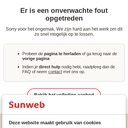
Er is een onverwachte fout
opgetreden
Sorry voor het ongemak. We zijn hard aan het werk om dit
zo snel mogelijk op te lossen.
Probeer de
pagina te herladen
of ga terug naar de
vorige pagina
Indien je
direct hulp
nodig hebt, raadpleeg dan de
FAQ of neem
contact
met ons op.
Bekijk het volledige aanbod
Vakanties
Zonvakanties
Griekenland
Kreta
Deze website maakt gebruik van cookies