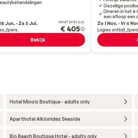
eautybehandelingen
Gezellige poolba
Dineren in het à
een afloop een c
vanaf prijs p.p.
8 Jun. - Za 3 Jul.
Zo 1 Nov. - Vr 6 No
€ 405
es
2
pers.
Logies ontbijt
2
pers
Bekijk
Hotel Minois Boutique - adults only
Aparthotel Alkionides Seaside
Bio Beach Boutique Hotel - adults only