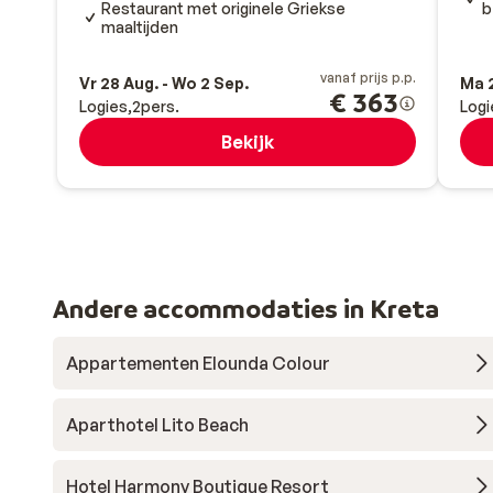
Restaurant met originele Griekse
b
maaltijden
vanaf prijs p.p.
Vr 28 Aug. - Wo 2 Sep.
Ma 2
€ 363
Logies
2
pers.
Logi
Bekijk
Andere accommodaties in Kreta
Appartementen Elounda Colour
Aparthotel Lito Beach
Hotel Harmony Boutique Resort