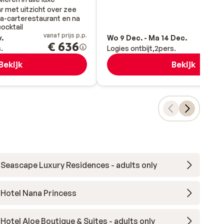
r met uitzicht over zee
-la-carterestaurant en na
ocktail
vanaf prijs p.p.
va
v.
Wo 9 Dec. - Ma 14 Dec.
€ 636
.
Logies ontbijt
2
pers.
Bekijk
Bekijk
Seascape Luxury Residences - adults only
Hotel Nana Princess
Hotel Aloe Boutique & Suites - adults only