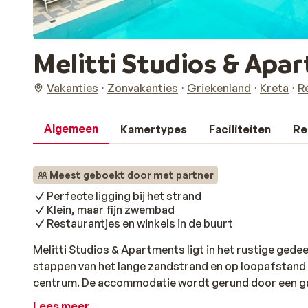
Melitti Studios & Ap
Vakanties
Zonvakanties
Griekenland
Kreta
R
Algemeen
Kamertypes
Faciliteiten
Re
Meest geboekt door met partner
Perfecte ligging bij het strand
Klein, maar fijn zwembad
Restaurantjes en winkels in de buurt
Melitti Studios & Apartments ligt in het rustige gede
stappen van het lange zandstrand en op loopafstand 
centrum. De accommodatie wordt gerund door een gast
tussen gemak en ontspanning. Je verblijft in eenvoud
Lees meer