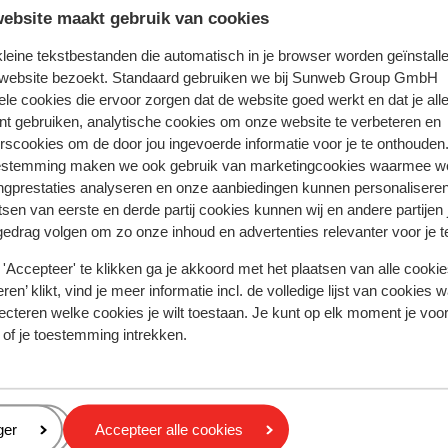
ebsite maakt gebruik van cookies
Anoniem
Alleenstaande ouder
e.
 kleine tekstbestanden die automatisch in je browser worden geïnstalle
d om
 website bezoekt. Standaard gebruiken we bij Sunweb Group GmbH
ele cookies die ervoor zorgen dat de website goed werkt en dat je alle
nt gebruiken, analytische cookies om onze website te verbeteren en
rscookies om de door jou ingevoerde informatie voor je te onthouden
In de buurt
estemming maken we ook gebruik van marketingcookies waarmee w
Strand: 50 m
ngprestaties analyseren en onze aanbiedingen kunnen personalisere
Aan de rand van het centrum
tsen van eerste en derde partij cookies kunnen wij en andere partijen
Oude centrum: 2 km
gedrag volgen om zo onze inhoud en advertenties relevanter voor je 
Luchthaven Heraklion: 80 km
'Accepteer' te klikken ga je akkoord met het plaatsen van alle cookies
Haven: 2 km
ren’ klikt, vind je meer informatie incl. de volledige lijst van cookies w
Bushalte: 250 m
ecteren welke cookies je wilt toestaan. Je kunt op elk moment je voo
Pinautomaat: 800 m
 of je toestemming intrekken.
Winkels: 150 m
(Mini)supermarkt: 200 m
Restaurant: 150 m
eren
ger
Accepteer alle cookies