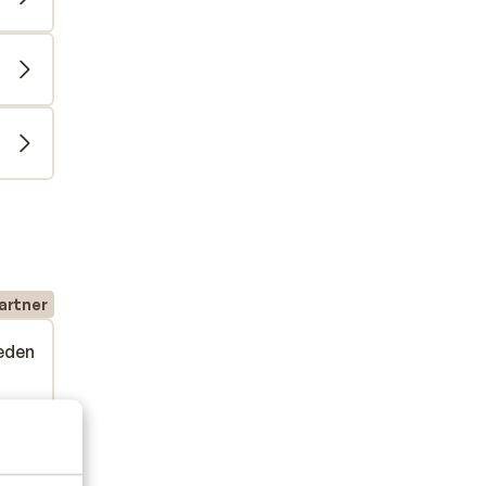
artner
eden