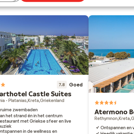
Goed
7.8
arthotel Castle Suites
ia - Platanias
Kreta
Griekenland
 ruime zwembaden
Atermono B
an het strand én in het centrum
Rethymnon
Kreta
G
estaurant met Griekse sfeer en live
uziek
Ontspannen en vr
ntspannen in de wellness en
Heerlijk vakantie 