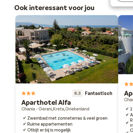
Ook interessant voor jou
Ap
Fantastisch
8.3
Chan
Aparthotel Alfa
2
Chania - Gerani
Kreta
Griekenland
A
Zwembad met zonneterras & veel groen
R
Ruime appartementen
m
Otbijt er bij is mogelijk
O