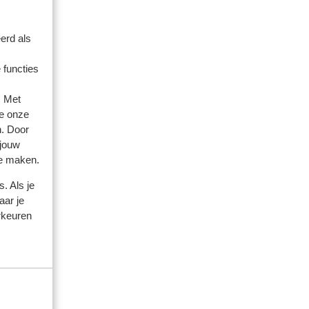
erd als
 functies
. Met
e onze
n. Door
 jouw
te maken.
. Als je
aar je
rkeuren