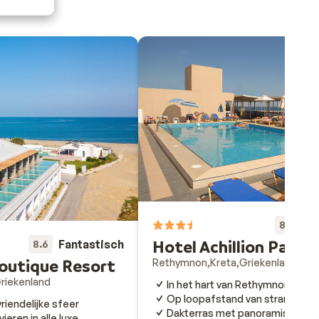
Fa
8.3
Hotel Achillion Palace
Fantastisch
8.6
outique Resort
Rethymnon
Kreta
Griekenland
riekenland
In het hart van Rethymnon
Op loopafstand van strand én 
iendelijke sfeer
Dakterras met panoramisch uitz
vieren in alle luxe