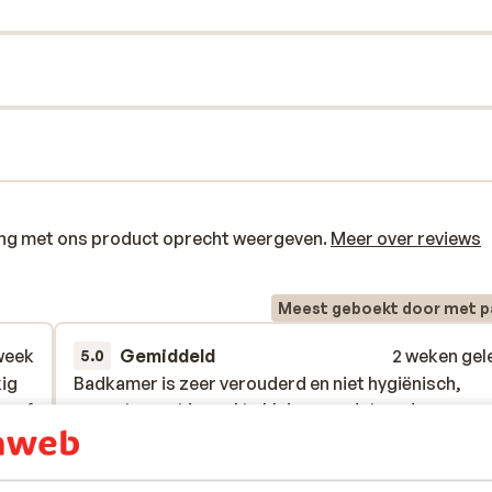
ring met ons product oprecht weergeven.
Meer over reviews
Meest geboekt door met p
week
Gemiddeld
2 weken gel
5.0
kig
kig
Badkamer is zeer verouderd en niet hygiënisch,
Badkamer is zeer verouderd en niet hygiënisch,
vanaf
vanaf
appartement is veel te klein en gedateerd
appartement is veel te klein en gedateerd
 wat
 wat
s