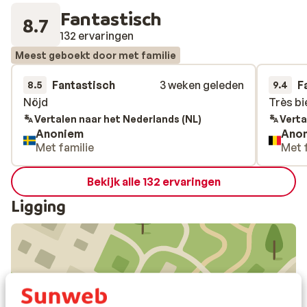
Fantastisch
8.7
132 ervaringen
Meest geboekt door met familie
Fantastisch
3 weken geleden
F
8.5
9.4
Nöjd
Nöjd
Très bi
Très bi
Vertalen naar het Nederlands (NL)
Verta
Anoniem
Ano
Met familie
Met 
Bekijk alle 132 ervaringen
Ligging
Bekijk op kaart