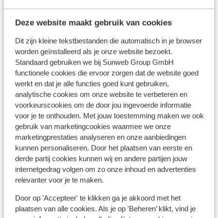
Deze website maakt gebruik van cookies
Dit zijn kleine tekstbestanden die automatisch in je browser
In de buurt
worden geïnstalleerd als je onze website bezoekt.
Aan het strand (zandstrand, ligstoelen (gratis) ,
Standaard gebruiken we bij Sunweb Group GmbH
parasol (gratis) )
functionele cookies die ervoor zorgen dat de website goed
Centrum: 100 m
werkt en dat je alle functies goed kunt gebruiken,
Luchthaven: 15 km
analytische cookies om onze website te verbeteren en
Bushalte: 350 m
voorkeurscookies om de door jou ingevoerde informatie
Pinautomaat: 0 m
voor je te onthouden. Met jouw toestemming maken we ook
Winkels: 2 km
gebruik van marketingcookies waarmee we onze
(Mini)supermarkt: 0 m
marketingprestaties analyseren en onze aanbiedingen
Restaurant: 2 km
kunnen personaliseren. Door het plaatsen van eerste en
derde partij cookies kunnen wij en andere partijen jouw
internetgedrag volgen om zo onze inhoud en advertenties
Ook interessant voor jou
relevanter voor je te maken.
Door op 'Accepteer' te klikken ga je akkoord met het
plaatsen van alle cookies. Als je op 'Beheren’ klikt, vind je