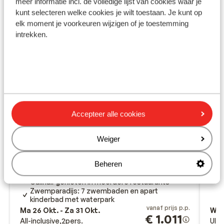
meer informatie incl. de volledige lijst van cookies waar je
kunt selecteren welke cookies je wilt toestaan. Je kunt op
elk moment je voorkeuren wijzigen of je toestemming
intrekken.
Accepteer alle cookies
Ho
Fantastisch
9.2
Ani
Weiger
Hotel Nana Golden Beach
M
Chersonissos
Kreta
Griekenland
P
Beheren
C
Wow, 24-uur all inclusive!
V
Culinair genieten in meerdere restaurants
Zwemparadijs: 7 zwembaden en apart
kinderbad met waterpark
vanaf prijs p.p.
Ma 26 Okt. - Za 31 Okt.
Wo 
€ 1.011
All-inclusive
2
pers.
Ultr