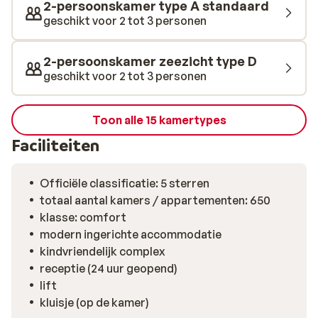
verschillende restaurants. Van exotisch tot BBQ het
2-persoonskamer type A standaard
wordt hier allemaal geserveerd. In het knussere
geschikt voor 2 tot 3 personen
Taverna ‘Kalypso’, geniet je van lokale lekkernijen uit de
Griekse keuken.
2-persoonskamer zeezicht type D
geschikt voor 2 tot 3 personen
Toon alle 15 kamertypes
Faciliteiten
Officiële classificatie: 5 sterren
totaal aantal kamers / appartementen: 650
klasse: comfort
modern ingerichte accommodatie
kindvriendelijk complex
receptie (24 uur geopend)
lift
kluisje (op de kamer)