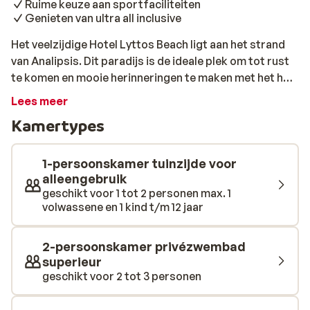
Ruime keuze aan sportfaciliteiten
Genieten van ultra all inclusive
Het veelzijdige Hotel Lyttos Beach ligt aan het strand
van Analipsis. Dit paradijs is de ideale plek om tot rust
te komen en mooie herinneringen te maken met het hele
gezin. Er is hier van alles te doen voor zowel de jonge als
Lees meer
oudere gasten. Overnachten doe je in moderne kamers
Kamertypes
met fijne voorzieningen. Door het uitdagende
waterpark met wel 8 glijbanen, waterspeeltoestellen en
een lazy river willen de kinderen nooit meer het water
1-persoonskamer tuinzijde voor
uit. Wat aan je conditie doen? In het zwembad met
alleengebruik
geschikt voor 1 tot 2 personen max. 1
Olympische afmetingen kun je baantjes trekken en
volwassene en 1 kind t/m 12 jaar
wedstrijdjes houden. Ook kun je een potje
basketballen, fitnessen, of een balletje slaan op 1 van
de 15 tennisbanen. Van al dat bewegen heb je vast trek
2-persoonskamer privézwembad
en dorst gekregen. Een hapje en een drankje heb je zo
superieur
geschikt voor 2 tot 3 personen
gehaald bij onder andere het Fast Food restaurant. Je
smaakpapillen worden sowieso verwend in