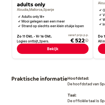
adults only
Alcu
Alcudia
Mallorca
Spanje
G
V
Adults only 18+
W
Mooi gelegen aan een meer
I
Strand op slechts een klein stukje lopen
vanaf prijs p.p.
Zo 11 Okt. - Vr 16 Okt.
Do 1
€ 522
Logies ontbijt
2
pers.
All i
Bekijk
Praktische informatie
Hoofdstad:
De hoofdstad van Spa
Taal:
De officiële taal is 