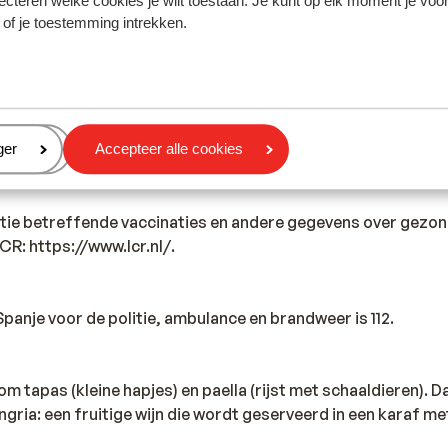
ecteren welke cookies je wilt toestaan. Je kunt op elk moment je voo
 of je toestemming intrekken.
dient er minimaal 1 persoon 18 jaar of ouder te zijn.
iste documenten is jouw eigen verantwoordelijkheid. Sunweb 
rden gesteld.
eren
ger
Accepteer alle cookies
tie betreffende vaccinaties en andere gegevens over gezon
 LCR: https://www.lcr.nl/.
anje voor de politie, ambulance en brandweer is 112.
m tapas (kleine hapjes) en paella (rijst met schaaldieren). 
ria: een fruitige wijn die wordt geserveerd in een karaf me