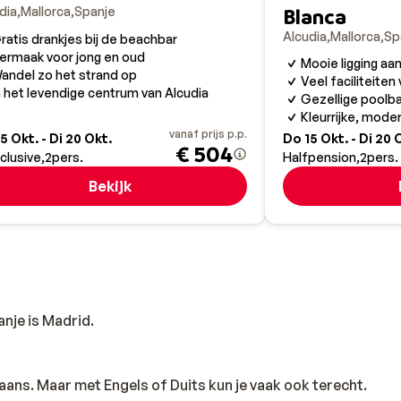
Blanca
dia
Mallorca
Spanje
Alcudia
Mallorca
Sp
ratis drankjes bij de beachbar
ermaak voor jong en oud
Mooie ligging aa
andel zo het strand op
Veel faciliteiten
n het levendige centrum van Alcudia
Gezellige poolba
Kleurrijke, mod
vanaf prijs p.p.
5 Okt. - Di 20 Okt.
Do 15 Okt. - Di 20 
€ 504
nclusive
2
pers.
Halfpension
2
pers.
Bekijk
nje is Madrid.
Spaans. Maar met Engels of Duits kun je vaak ook terecht.