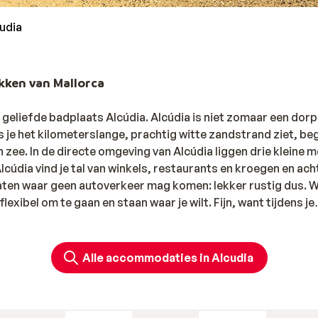
udia
ekken van Mallorca
e geliefde badplaats Alcúdia. Alcúdia is niet zomaar een dorp
ls je het kilometerslange, prachtig witte zandstrand ziet, beg
n zee. In de directe omgeving van Alcúdia liggen drie kleine 
lcúdia vind je tal van winkels, restaurants en kroegen en ach
aten waar geen autoverkeer mag komen: lekker rustig dus. Wi
flexibel om te gaan en staan waar je wilt. Fijn, want tijdens je
ontdekken.
llorca kan het allemaal
Alle accommodaties in Alcudia
meter lange strand Playa Alcúdia en de daarnaast gelegen klei
 voor vakantiegangers die opleven van zon, zee en strand. F
ieper wordende zeewater en de blauwe vlag die op het stran