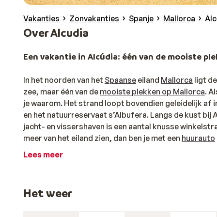
Vakanties
Zonvakanties
Spanje
Mallorca
Alc
Over Alcudia
Een vakantie in Alcúdia: één van de mooiste pl
In het noorden van het
Spaanse
eiland
Mallorca
ligt d
zee, maar één van de
mooiste plekken op Mallorca
. A
je waarom. Het strand loopt bovendien geleidelijk af i
en het natuurreservaat s’Albufera. Langs de kust bij A
jacht- en vissershaven is een aantal knusse winkelstr
meer van het eiland zien, dan ben je met een
huurauto
vakantie is er vanuit Alcúdia zó veel van Mallorca te 
Lees meer
Chillen op het strand of actie: in Alcúdia op Ma
Mallorca barst van de
mooie stranden
. Het drie kilo
Het weer
stranden maken Alcúdia tot een favoriete bestemming
bijkomstigheden in Alcúdia zijn zowel het langzaam d