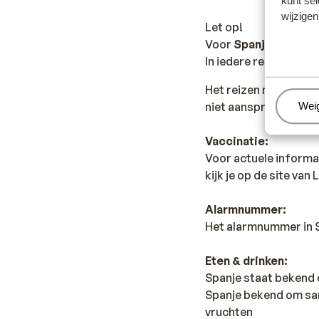
kunt sel
wijzigen
Let op!
Voor
Spanje
geldt:
In iedere reservering 
Het reizen met de ju
niet aansprakelijk wo
Beh
Wei
Vaccinatie:
Voor actuele informa
kijk je op de site van
Alarmnummer:
Het alarmnummer in Sp
Eten & drinken:
Spanje staat bekend o
Spanje bekend om sang
vruchten