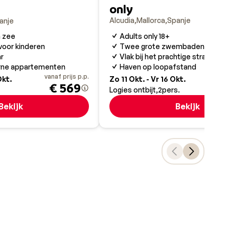
only
Alcudia
Mallorca
Spanje
anje
Adults only 18+
n zee
Twee grote zwembaden
 voor kinderen
Vlak bij het prachtige strand
r
Haven op loopafstand
erne appartementen
vanaf prijs p.p.
va
Okt.
Zo 11 Okt. - Vr 16 Okt.
€ 569
Logies ontbijt
2
pers.
Bekijk
Bekijk