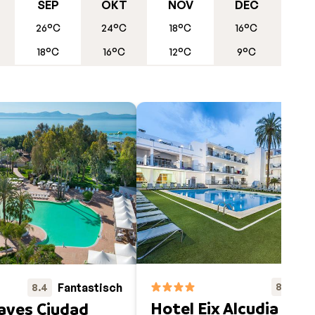
e
SEP
OKT
NOV
DEC
le
26°C
24°C
18°C
16°C
t
18°C
16°C
12°C
9°C
sis.
e
 en
tige
bbers.
ers.
rtier
Fa
Fantastisch
8.3
8.4
Hotel Eix Alcudia - ad
aves Ciudad