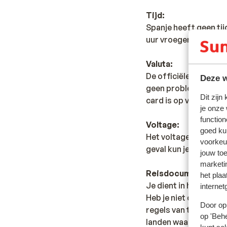
Tijd:
Spanje heeft geen ti
uur vroeger dan in Ne
Valuta:
De officiële munteenh
Deze w
geen probleem. Vrijwe
Dit zijn
card is op vele plaats
je onze
function
Voltage:
goed ku
Het voltage is net al
voorkeu
geval kun je een tus
jouw to
marketi
Reisdocumenten:
het plaa
Je dient in het bezit 
internet
Heb je niet de Nederl
Door op 
regels van toepassing 
op 'Behe
landen waar je doorhe