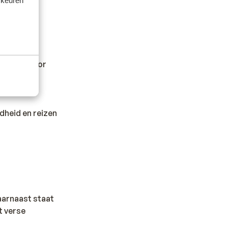
rkeuren
kan hiervoor
dheid en reizen
Daarnaast staat
t verse