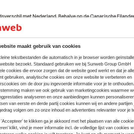
jdsverschil met Nederland. Behalve op de
Canarische Eilande
derland. Dit geldt zowel voor de zomer- als de wintertijd.
eid van Spanje is de euro. Pinnen in Spanje en op de Canaris
ebsite maakt gebruik van cookies
l overal zijn betaalautomaten waar je kunt pinnen. Ook beta
 kleine tekstbestanden die automatisch in je browser worden geïnstalle
en mogelijk.
 website bezoekt. Standaard gebruiken we bij Sunweb Group GmbH
ele cookies die ervoor zorgen dat de website goed werkt en dat je alle
nt gebruiken, analytische cookies om onze website te verbeteren en
s in Nederland 220 volt. Het stopcontact is soms wel anders v
rscookies om de door jou ingevoerde informatie voor je te onthouden
senstekker in de supermarkt kopen.
estemming maken we ook gebruik van marketingcookies waarmee w
ngprestaties analyseren en onze aanbiedingen kunnen personalisere
tsen van eerste en derde partij cookies kunnen wij en andere partijen
te zijn van een geldig paspoort of een geldig identiteitsbewijs
gedrag volgen om zo onze inhoud en advertenties relevanter voor je 
andse nationaliteit, dan is het belangrijk om na te vragen of 
'Accepteer' te klikken ga je akkoord met het plaatsen van alle cookies
zijn. Dit vraag je na bij de ambassade van het land waar je he
ren’ klikt, vind je meer informatie incl. de volledige lijst van cookies w
en reist.