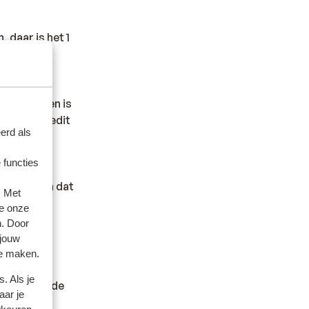
n
, daar is het 1
che Eilanden is
len met credit
erd als
 functies
an vorm. In dat
. Met
e onze
n. Door
 jouw
.
te maken.
er andere
. Als je
en wilt en de
aar je