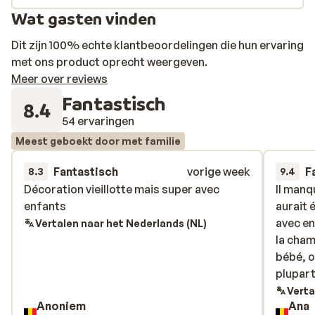
Wat gasten vinden
Dit zijn 100% echte klantbeoordelingen die hun ervaring
met ons product oprecht weergeven.
Meer over reviews
Fantastisch
8.4
54 ervaringen
Meest geboekt door met familie
Fantastisch
vorige week
F
8.3
9.4
Décoration vieillotte mais super avec
Décoration vieillotte mais super avec
Il manq
Il manq
enfants
enfants
aurait 
aurait 
avec en
avec en
Vertalen naar het Nederlands (NL)
la cham
la cham
bébé, o
bébé, o
plupart
plupart
Verta
Anoniem
Ana