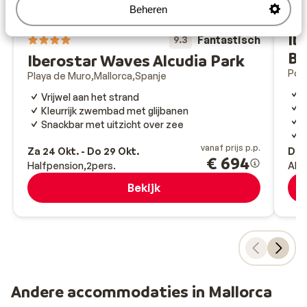
Beheren
Ib
Fantastisch
9.3
Ba
Iberostar Waves Alcudia Park
Por
Playa de Muro
Mallorca
Spanje
D
Vrijwel aan het strand
U
Kleurrijk zwembad met glijbanen
W
Snackbar met uitzicht over zee
H
vanaf prijs p.p.
Za 24 Okt. - Do 29 Okt.
Do 1
€ 694
Halfpension
2
pers.
All-
Bekijk
Andere accommodaties in Mallorca