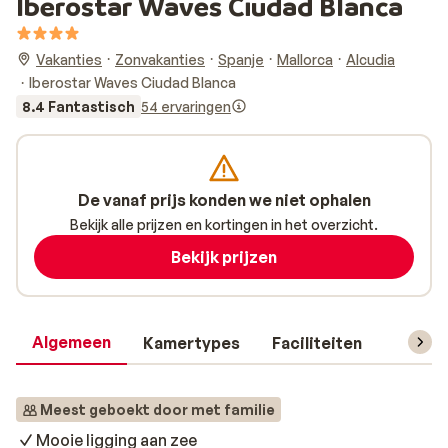
Iberostar Waves Ciudad Blanca
Vakanties
Zonvakanties
Spanje
Mallorca
Alcudia
Iberostar Waves Ciudad Blanca
8.4 Fantastisch
54 ervaringen
De vanaf prijs konden we niet ophalen
Bekijk alle prijzen en kortingen in het overzicht.
Bekijk prijzen
Algemeen
Kamertypes
Faciliteiten
Reisin
Meest geboekt door met familie
Mooie ligging aan zee