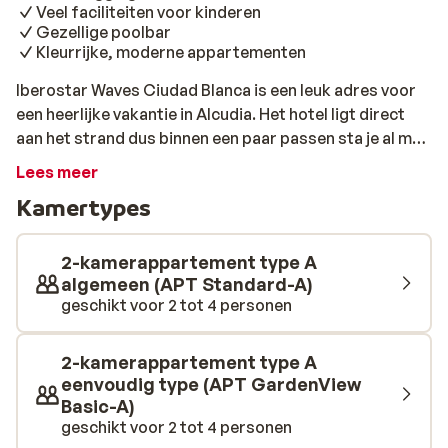
Veel faciliteiten voor kinderen
Gezellige poolbar
Kleurrijke, moderne appartementen
Iberostar Waves Ciudad Blanca is een leuk adres voor
een heerlijke vakantie in Alcudia. Het hotel ligt direct
aan het strand dus binnen een paar passen sta je al met
je voeten in het zand. Het gezellige centrum van Alcudia
Lees meer
is enkele kilometer verderop te vinden en makkelijk te
Kamertypes
bereiken met de bus. De bushalte is om de hoek van het
hotel, dus voor je het weet ben je in het centrum waar je
geniet van vele winkels, restaurants en bars. De
2-kamerappartement type A
badplaats is ook erg geliefd door
algemeen (APT Standard-A)
geschikt voor 2 tot 4 personen
watersportliefhebbers. Bij het aparthotel zelf is ook
genoeg te beleven. Met een fijn, groot zwembad voor
de nodige uurtjes waterpret en de mogelijkheid om
2-kamerappartement type A
heerlijk van de zon te genieten op een comfortabel
eenvoudig type (APT GardenView
ligbedje met een verkoelend drankje in je hand van de
Basic-A)
poolbar. Voor ultieme ontspanning kun je een massage
geschikt voor 2 tot 4 personen