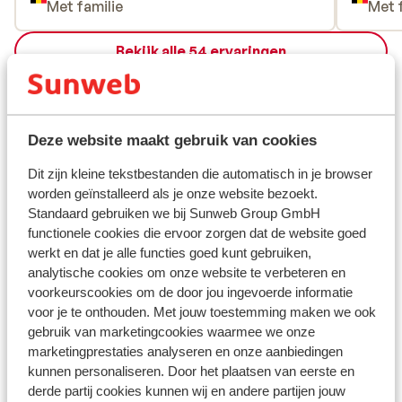
Met familie
Met 
Bekijk alle 54 ervaringen
Ligging
Deze website maakt gebruik van cookies
Dit zijn kleine tekstbestanden die automatisch in je browser
Bekijk op kaart
worden geïnstalleerd als je onze website bezoekt.
Standaard gebruiken we bij Sunweb Group GmbH
functionele cookies die ervoor zorgen dat de website goed
werkt en dat je alle functies goed kunt gebruiken,
analytische cookies om onze website te verbeteren en
In de buurt
voorkeurscookies om de door jou ingevoerde informatie
voor je te onthouden. Met jouw toestemming maken we ook
Aan het strand (zandstrand, ligstoelen (tegen
gebruik van marketingcookies waarmee we onze
betaling) , parasol (tegen betaling) )
marketingprestaties analyseren en onze aanbiedingen
Afstand tot centrum: circa 3,3 kilometer
kunnen personaliseren. Door het plaatsen van eerste en
Luchthaven: 62 km
derde partij cookies kunnen wij en andere partijen jouw
Bushalte: 20 m