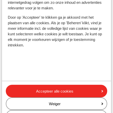
internetgedrag volgen om zo onze inhoud en advertenties
Pinautomaat: 100 m
relevanter voor je te maken.
Winkels: 50 m
Door op 'Accepteer' te klikken ga je akkoord met het
(Mini)supermarkt: 50 m
plaatsen van alle cookies. Als je op 'Beheren’ klikt, vind je
Restaurant: 50 m
meer informatie incl. de volledige lijst van cookies waar je
kunt selecteren welke cookies je wilt toestaan. Je kunt op
Ook interessant voor jou
elk moment je voorkeuren wijzigen of je toestemming
intrekken.
Accepteer alle cookies
Weiger