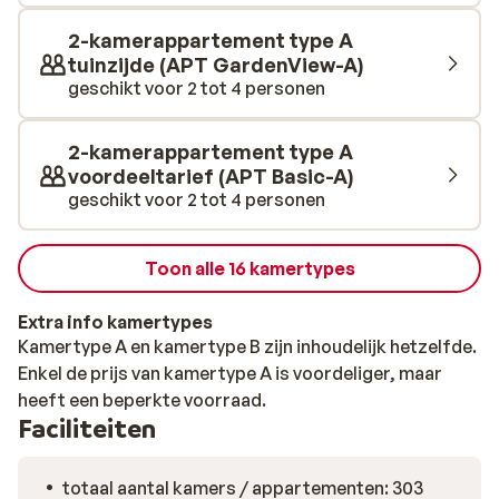
boeken. Ook voor kinderen is het een feestje! Het
kinderbad heeft een kleurrijk waterspeelplein waar ze
2-kamerappartement type A
zich de hele dag uiterst vermaken. Het actieve
tuinzijde (APT GardenView-A)
animatieteam organiseert leuke activiteiten bij de
geschikt voor 2 tot 4 personen
miniclub. Een heerlijk hapje eten kan bij het
buffetrestaurant of haal wat lekkers bij de snackbar of
2-kamerappartement type A
strandbar. De appartementen van Iberostar Waves
voordeeltarief (APT Basic-A)
Ciudad Blanca zijn ruim, comfortabel en kleurrijk. De
geschikt voor 2 tot 4 personen
appartementen hebben een goed uitgeruste keuken
zodat je zelf je favoriete maaltijden kunt bereiden.
Toon alle 16 kamertypes
Geniet van een prachtig uitzicht vanaf je balkon of van
een heerlijk terras waar de kleintjes op het gras kunnen
Extra info kamertypes
spelen.
Kamertype A en kamertype B zijn inhoudelijk hetzelfde.
Enkel de prijs van kamertype A is voordeliger, maar
heeft een beperkte voorraad.
Faciliteiten
totaal aantal kamers / appartementen: 303