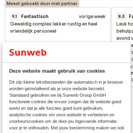
Meest geboekt door met partner
Fantastisch
vorige week
F
9.1
8.3
Geweldig complex lekker rustig en heel
Geweldig complex lekker rustig en heel
Leuk ho
Leuk ho
vriendelijk personeel
vriendelijk personeel
behulp
behulp
avond v
avond v
la cart
la cart
koffer
koffer
regels 
regels 
gelden 
gelden 
Deze website maakt gebruik van cookies
Anoniem
Ano
Alleenstaande ouder
Met 
Dit zijn kleine tekstbestanden die automatisch in je browser
worden geïnstalleerd als je onze website bezoekt.
Bekijk alle 15 ervaringen
Standaard gebruiken we bij Sunweb Group GmbH
functionele cookies die ervoor zorgen dat de website goed
Ligging
werkt en dat je alle functies goed kunt gebruiken,
analytische cookies om onze website te verbeteren en
voorkeurscookies om de door jou ingevoerde informatie
voor je te onthouden. Met jouw toestemming maken we ook