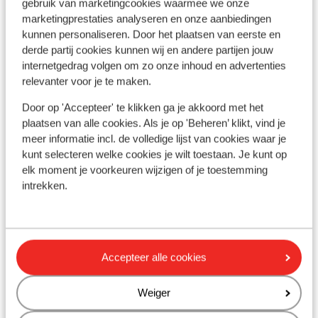
gebruik van marketingcookies waarmee we onze
Bekijk op kaart
marketingprestaties analyseren en onze aanbiedingen
kunnen personaliseren. Door het plaatsen van eerste en
derde partij cookies kunnen wij en andere partijen jouw
internetgedrag volgen om zo onze inhoud en advertenties
relevanter voor je te maken.
In de buurt
Door op 'Accepteer' te klikken ga je akkoord met het
Strand: 800 m
plaatsen van alle cookies. Als je op 'Beheren’ klikt, vind je
Centrum: 400 m
meer informatie incl. de volledige lijst van cookies waar je
Luchthaven: 63 km
kunt selecteren welke cookies je wilt toestaan. Je kunt op
Winkels: 100 m
elk moment je voorkeuren wijzigen of je toestemming
(Mini)supermarkt: 150 m
intrekken.
Restaurant: 150 m
Apotheek: 700 m
Accepteer alle cookies
Ook interessant voor jou
Weiger