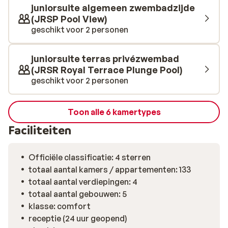
voor halfpension of all inclusive. Het attente personeel
juniorsuite algemeen zwembadzijde
draagt bij aan een ontspannen sfeer waarin je je snel
(JRSP Pool View)
thuis voelt. De rustige ligging aan de rand van Ca’n
geschikt voor 2 personen
Picafort is ook fijn. Voor wie graag op pad gaat: de
omgeving biedt mooie wandelroutes en goede
juniorsuite terras privézwembad
verbindingen met andere plekken op het prachtige
(JRSR Royal Terrace Plunge Pool)
eiland.
geschikt voor 2 personen
Toon alle 6 kamertypes
Faciliteiten
Officiële classificatie: 4 sterren
totaal aantal kamers / appartementen: 133
totaal aantal verdiepingen: 4
totaal aantal gebouwen: 5
klasse: comfort
receptie (24 uur geopend)