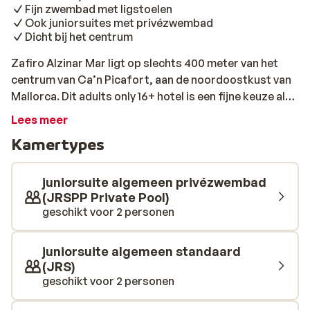
Fijn zwembad met ligstoelen
Ook juniorsuites met privézwembad
Dicht bij het centrum
Zafiro Alzinar Mar ligt op slechts 400 meter van het
centrum van Ca’n Picafort, aan de noordoostkust van
Mallorca. Dit adults only 16+ hotel is een fijne keuze als
je op zoek bent naar rust, comfort en net dat beetje
Lees meer
extra luxe. Je bent zó op het strand en ook winkels,
Kamertypes
restaurants en een supermarkt liggen op loopafstand.
Het zwembad, de fijne faciliteiten en de ruime opzet
zorgen voor een ontspannen sfeer. Het hotel is licht en
juniorsuite algemeen privézwembad
verzorgd ingericht, met comfortabele suites en een
(JRSPP Private Pool)
geschikt voor 2 personen
fijn zwembad. Hier staan ligbedden voor je klaar om in
alle rust te relaxen. Bestel een lekker drankje in de
poolbar en geniet van je welverdiende vakantie. Kies je
juniorsuite algemeen standaard
voor een juniorsuite met een privézwembad dan geniet
(JRS)
je van extra comfort. Je verblijf is standaard inclusief
geschikt voor 2 personen
een heerlijk ontbijt, en wie extra gemak zoekt, kiest