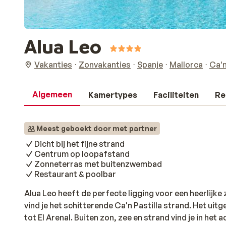
Alua Leo
Vakanties
Zonvakanties
Spanje
Mallorca
Ca'n
Algemeen
Kamertypes
Faciliteiten
Re
Meest geboekt door met partner
Dicht bij het fijne strand
Centrum op loopafstand
Zonneterras met buitenzwembad
Restaurant & poolbar
Alua Leo heeft de perfecte ligging voor een heerlijke
vind je het schitterende Ca'n Pastilla strand. Het ui
tot El Arenal. Buiten zon, zee en strand vind je in het