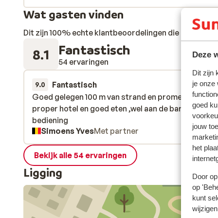
Wat gasten vinden
Dit zijn 100% echte klantbeoordelingen die hun erva
Fantastisch
8.1
Deze w
54 ervaringen
Dit zijn
je onze
Fantastisch
20 jun.
9.0
function
Goed gelegen 100 m van strand en promenade. Zee
Goed gelegen 100 m van strand en promenade. Zee
goed ku
proper hotel en goed eten ,wel aan de bar zeer tra
proper hotel en goed eten ,wel aan de bar zeer tra
voorkeu
bediening
bediening
jouw to
Simoens Yves
Met partner
marketi
het plaa
Bekijk alle 54 ervaringen
internet
Ligging
Door op 
op 'Behe
kunt sel
wijzigen