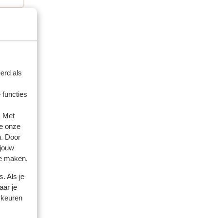
artner
erd als
 2026
 functies
. Met
e onze
n. Door
 jouw
te maken.
. Als je
aar je
rkeuren