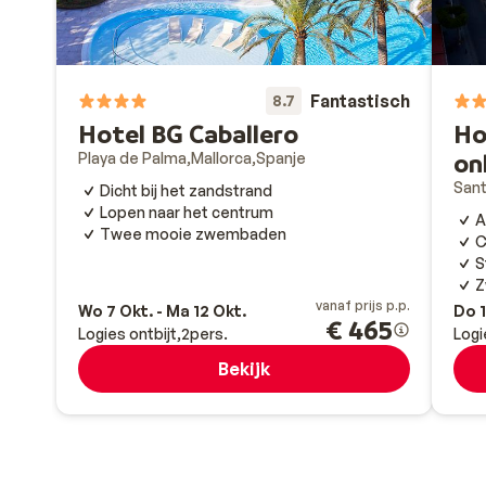
Fantastisch
8.7
Hotel BG Caballero
Ho
on
Playa de Palma
Mallorca
Spanje
San
Dicht bij het zandstrand
Lopen naar het centrum
A
Twee mooie zwembaden
C
S
Z
vanaf prijs p.p.
Wo 7 Okt. - Ma 12 Okt.
Do 1
€ 465
Logies ontbijt
2
pers.
Logi
Bekijk