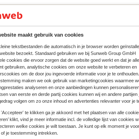
ring met ons product oprecht weergeven.
Meer over reviews
ebsite maakt gebruik van cookies
Meest geboekt door met p
 kleine tekstbestanden die automatisch in je browser worden geïnstalle
 website bezoekt. Standaard gebruiken we bij Sunweb Group GmbH
 2026
Goed
16 jun.
7.9
ele cookies die ervoor zorgen dat de website goed werkt en dat je alle
r
r
Schone kamers, lekker eten, vriendelijk personeel
Schone kamers, lekker eten, vriendelijk personeel
nt gebruiken, analytische cookies om onze website te verbeteren en
ge
ge
rscookies om de door jou ingevoerde informatie voor je te onthouden
estemming maken we ook gebruik van marketingcookies waarmee w
Helma
Met partner
ngprestaties analyseren en onze aanbiedingen kunnen personalisere
tsen van eerste en derde partij cookies kunnen wij en andere partijen
gedrag volgen om zo onze inhoud en advertenties relevanter voor je 
'Accepteer' te klikken ga je akkoord met het plaatsen van alle cookies
ren’ klikt, vind je meer informatie incl. de volledige lijst van cookies w
In de buurt
ecteren welke cookies je wilt toestaan. Je kunt op elk moment je voo
 of je toestemming intrekken.
Strand: 150 m