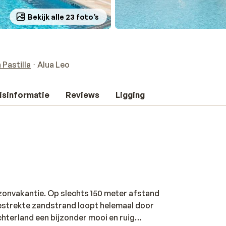
Bekijk alle 23 foto’s
 Pastilla
Alua Leo
isinformatie
Reviews
Ligging
 zonvakantie. Op slechts 150 meter afstand
tgestrekte zandstrand loopt helemaal door
 achterland een bijzonder mooi en ruig