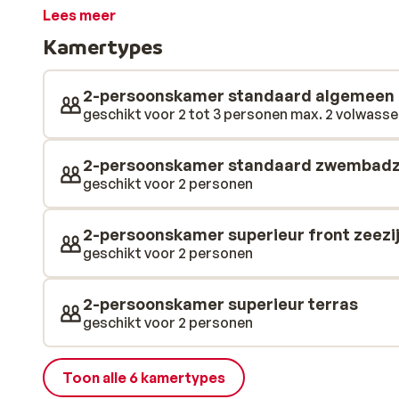
landschap met bergen, moerassen, kleine baaien en 
Lees meer
Spaanse zon kan ook genoten worden op het grote zon
Kamertypes
worden heerlijke verfrissende drankjes geserveerd. O
centrum van Ca'n Pastilla waar je ook allerlei bars en
Palma is ook een aanrader om eens goed te kunnen sho
2-persoonskamer standaard algemeen
geschikt voor 2 tot 3 personen max. 2 volwassen
2-persoonskamer standaard zwembadz
geschikt voor 2 personen
2-persoonskamer superieur front zeezi
geschikt voor 2 personen
2-persoonskamer superieur terras
geschikt voor 2 personen
Toon alle 6 kamertypes