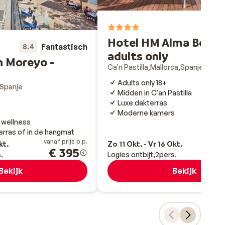
7
Hotel HM Alma Beach
Fantastisch
8.4
adults only
n Moreyo -
Ca'n Pastilla
Mallorca
Spanje
Adults only 18+
Spanje
Midden in C'an Pastilla
Luxe dakterras
Moderne kamers
 wellness
erras of in de hangmat
vanaf prijs p.p.
va
kt.
Zo 11 Okt. - Vr 16 Okt.
€ 395
.
Logies ontbijt
2
pers.
Bekijk
Bekijk