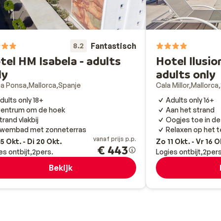
Fantastisch
8.2
tel HM Isabela - adults
Hotel Ilusio
ly
adults only
ta Ponsa
Mallorca
Spanje
Cala Millor
Mallorca
dults only 18+
Adults only 16+
entrum om de hoek
Aan het strand
trand vlakbij
Oogjes toe in de
wembad met zonneterras
Relaxen op het t
vanaf prijs p.p.
5 Okt. - Di 20 Okt.
Zo 11 Okt. - Vr 16 O
€ 443
es ontbijt
2
pers.
Logies ontbijt
2
pers
Bekijk