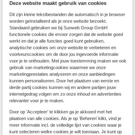
Deze website maakt gebruik van cookies
In de buurt
Dit zijn kleine tekstbestanden die automatisch in je browser
Strand: 800 m
worden geïnstalleerd als je onze website bezoekt.
Oude centrum: 8 km
Standaard gebruiken we bij Sunweb Group GmbH
Luchthaven: 60 km
functionele cookies die ervoor zorgen dat de website goed
Bushalte: 400 m
werkt en dat je alle functies goed kunt gebruiken,
analytische cookies om onze website te verbeteren en
Winkels: 300 m
voorkeurscookies om de door jou ingevoerde informatie
Restaurant: 300 m
voor je te onthouden. Met jouw toestemming maken we ook
Apotheek: 400 m
gebruik van marketingcookies waarmee we onze
marketingprestaties analyseren en onze aanbiedingen
kunnen personaliseren. Door het plaatsen van eerste en
Ook interessant voor jou
derde partij cookies kunnen wij en andere partijen jouw
internetgedrag volgen om zo onze inhoud en advertenties
relevanter voor je te maken.
Door op 'Accepteer' te klikken ga je akkoord met het
plaatsen van alle cookies. Als je op 'Beheren’ klikt, vind je
meer informatie incl. de volledige lijst van cookies waar je
kunt selecteren welke cookies je wilt toestaan. Je kunt op