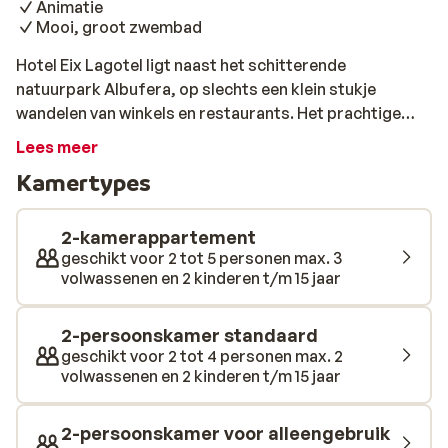
Animatie
Mooi, groot zwembad
Hotel Eix Lagotel ligt naast het schitterende
natuurpark Albufera, op slechts een klein stukje
wandelen van winkels en restaurants. Het prachtige
strand van Playa de Muro ligt een stukje verderop, maar
Lees meer
ongeveer elke 30 minuten gaat er een shuttlebusje van
Kamertypes
het hotel naartoe. In de groene tuin met palmbomen ligt
een mooi zwembad met daar omheen een terras met
ligbedden. Voor een smakelijke snack of lekker drankje
2-kamerappartement
ga je naar de poolbar en iedere ochtend staat er een
geschikt voor 2 tot 5 personen max. 3
volwassenen en 2 kinderen t/m 15 jaar
buffet op je te wachten in het restaurant. Ben je graag
een beetje sportief tijdens de vakantie ga dan even
naar de fitnessruimte of doe mee met de sportieve
2-persoonskamer standaard
spellen die het animatieteam organiseert. Kinderen
geschikt voor 2 tot 4 personen max. 2
volwassenen en 2 kinderen t/m 15 jaar
kunnen met water spetteren in het kinderbadjE en ook
voor hen zijn er leuke activiteiten.
2-persoonskamer voor alleengebruik