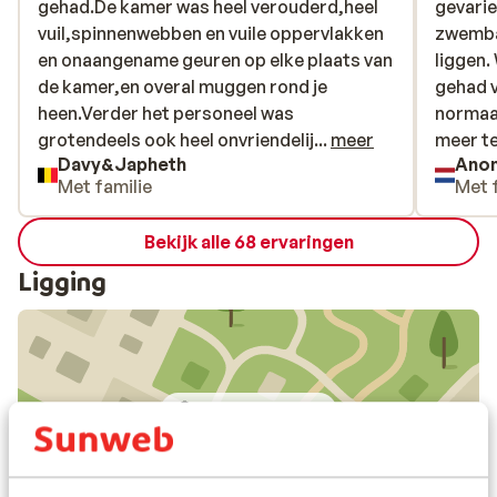
gehad.De kamer was heel verouderd,heel
gehad.De kamer was heel verouderd,heel
gevarie
gevarie
vuil,spinnenwebben en vuile oppervlakken
vuil,spinnenwebben en vuile oppervlakken
zwemba
zwemba
en onaangename geuren op elke plaats van
en onaangename geuren op elke plaats van
liggen.
liggen.
de kamer,en overal muggen rond je
de kamer,en overal muggen rond je
gehad v
gehad v
heen.Verder het personeel was
heen.Verder het personeel was
normaal
normaal
grotendeels ook heel onvriendelijk en de
grotendeels ook heel onvriendelij...
meer
meer t
meer t
Davy&Japheth
Ano
all-in formule is totaal niet all-in.
Met familie
Met 
Bekijk alle 68 ervaringen
Ligging
Bekijk op kaart