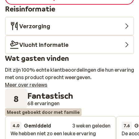
Reisinformatie
Verzorging
Vlucht informatie
Wat gasten vinden
Dit zijn 100% echte klantbeoordelingen die hun ervaring
met ons product oprecht weergeven.
Meer over reviews
Fantastisch
8
68 ervaringen
Meest geboekt door met familie
Gemiddeld
3 weken geleden
G
4.0
7.6
We hebben niet zo een leuke ervaring
We hebben niet zo een leuke ervaring
De acco
De acco