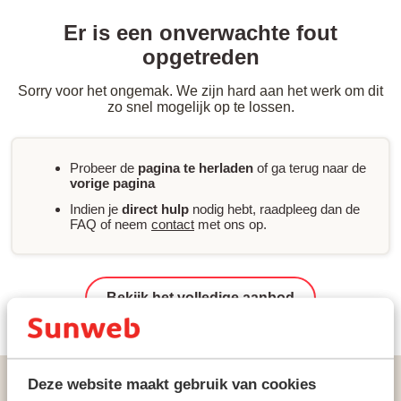
Er is een onverwachte fout
opgetreden
Sorry voor het ongemak. We zijn hard aan het werk om dit
zo snel mogelijk op te lossen.
Probeer de
pagina te herladen
of ga terug naar de
vorige pagina
Indien je
direct hulp
nodig hebt, raadpleeg dan de
FAQ of neem
contact
met ons op.
Bekijk het volledige aanbod
Vakanties
Zonvakanties
Spanje
Mallorca
Deze website maakt gebruik van cookies