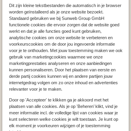
Cala Viñas
Hotel Occidental Cala Viñas
Dit zijn kleine tekstbestanden die automatisch in je browser
worden geïnstalleerd als je onze website bezoekt.
Standaard gebruiken we bij Sunweb Group GmbH
functionele cookies die ervoor zorgen dat de website goed
werkt en dat je alle functies goed kunt gebruiken,
Populaire landen
analytische cookies om onze website te verbeteren en
Spanje
voorkeurscookies om de door jou ingevoerde informatie
Griekenland
voor je te onthouden. Met jouw toestemming maken we ook
gebruik van marketingcookies waarmee we onze
Portugal
marketingprestaties analyseren en onze aanbiedingen
kunnen personaliseren. Door het plaatsen van eerste en
derde partij cookies kunnen wij en andere partijen jouw
Populaire regio's
internetgedrag volgen om zo onze inhoud en advertenties
Kreta
relevanter voor je te maken.
Gran Canaria
Door op 'Accepteer' te klikken ga je akkoord met het
Zakynthos
plaatsen van alle cookies. Als je op 'Beheren’ klikt, vind je
meer informatie incl. de volledige lijst van cookies waar je
kunt selecteren welke cookies je wilt toestaan. Je kunt op
Populaire bestemmingen
elk moment je voorkeuren wijzigen of je toestemming