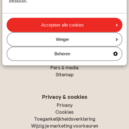
intrekken.
Rethymnon
Hurghada
Albufeira
Accepteer alle cookies
Over Sunweb
Weiger
Over Sunweb
Verantwoord op vakantie
Beheren
Vacatures
Pers & media
Sitemap
Privacy & cookies
Privacy
Cookies
Toegankelijkheidsverklaring
Wijzig je marketing voorkeuren