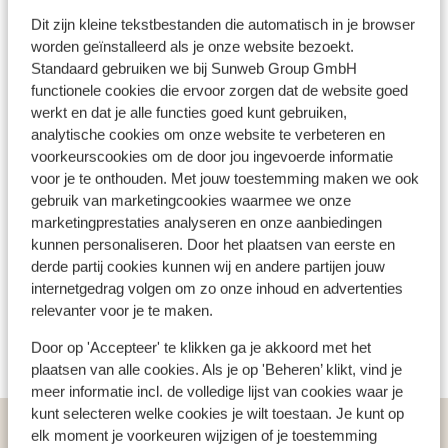
3
30
Gondels
Stoeltjesliften
Dit zijn kleine tekstbestanden die automatisch in je browser
worden geïnstalleerd als je onze website bezoekt.
Standaard gebruiken we bij Sunweb Group GmbH
functionele cookies die ervoor zorgen dat de website goed
werkt en dat je alle functies goed kunt gebruiken,
42
analytische cookies om onze website te verbeteren en
Sleepliften
voorkeurscookies om de door jou ingevoerde informatie
voor je te onthouden. Met jouw toestemming maken we ook
gebruik van marketingcookies waarmee we onze
marketingprestaties analyseren en onze aanbiedingen
kunnen personaliseren. Door het plaatsen van eerste en
derde partij cookies kunnen wij en andere partijen jouw
internetgedrag volgen om zo onze inhoud en advertenties
relevanter voor je te maken.
Door op 'Accepteer' te klikken ga je akkoord met het
plaatsen van alle cookies. Als je op 'Beheren’ klikt, vind je
meer informatie incl. de volledige lijst van cookies waar je
kunt selecteren welke cookies je wilt toestaan. Je kunt op
Populaire wintersportlanden
elk moment je voorkeuren wijzigen of je toestemming