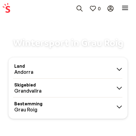
0
Wintersport in Grau Roig
Land
Andorra
Skigebied
Grandvalira
Bestemming
Grau Roig