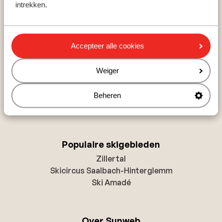
intrekken.
Oostenrijk
Frankrijk
Italië
Accepteer alle cookies
Populaire wintersportbestemmingen
Weiger
Gerlos
Mayrhofen
Beheren
Saalbach
Populaire skigebieden
Zillertal
Skicircus Saalbach-Hinterglemm
Ski Amadé
Over Sunweb