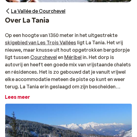
La Vallée de Courchevel
Over La Tania
Op een hoogte van 1350 meter in het uitgestrekte
skigebied van Les Trois Vallées
ligt La Tania. Het vrij
nieuwe, maar knusse uit hout opgetrokken bergdorpje
ligt tussen
Courchevel
en
Méribel
in. Het dorp is
autovrij en heeft een goede mix van vrijstaande chalets
en résidences. Het is zo gebouwd dat je vanuit vrijwel
elke accommodatie meteen de piste op kunt en weer
terug. La Tania erin geslaagd om zijn bescheiden
omvang te behouden, in het hart van één van de
Lees meer
grootste skigebieden ter wereld. Het is dan ook ideaal
voor gezinnen met kinderen en rustzoekers. Er is een
aantal restaurants en bars waar je prima terecht kunt
voor een hapje en een drankje, maar voor meer après-
ski plezier kun je ook terecht in Méribel.