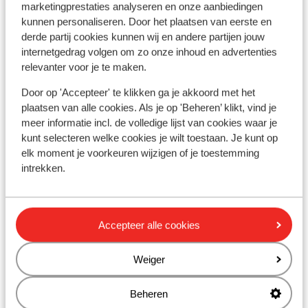
marketingprestaties analyseren en onze aanbiedingen
kunnen personaliseren. Door het plaatsen van eerste en
derde partij cookies kunnen wij en andere partijen jouw
internetgedrag volgen om zo onze inhoud en advertenties
relevanter voor je te maken.
Door op 'Accepteer' te klikken ga je akkoord met het
plaatsen van alle cookies. Als je op 'Beheren’ klikt, vind je
meer informatie incl. de volledige lijst van cookies waar je
kunt selecteren welke cookies je wilt toestaan. Je kunt op
elk moment je voorkeuren wijzigen of je toestemming
intrekken.
Goed
6.3
Résidence Britania
Accepteer alle cookies
La Tania
La Vallée de Courchevel
Frankrijk
In het centrum
Weiger
Op slechts 50m van de lift
Comfortabele appartementen
vanaf prijs p.p.
Beheren
Za 5 Dec. - Za 12 Dec.
€ 738