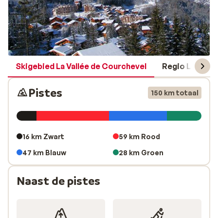
Skigebied La Vallée de Courchevel
Regio Les Troi
Pistes
150 km totaal
16 km Zwart
59 km Rood
47 km Blauw
28 km Groen
Naast de pistes