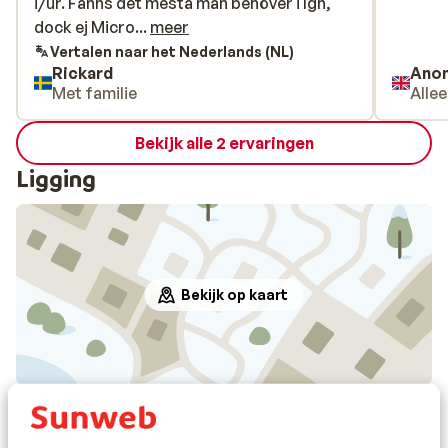
i/ur. Fanns det mesta man behöver i lgh,
i/ur. Fanns det mesta man behöver i lgh,
dock ej Micro (!?). Balkong ut mot lift/pist.
dock ej Micro...
meer
Restauranger och skidshop alldeles inpå.
Vertalen naar het Nederlands (NL)
Rickard
Ano
Met familie
Alle
Bekijk alle 2 ervaringen
Ligging
Bekijk op kaart
Afstanden
Afstand tot centrum; circa 500 meter