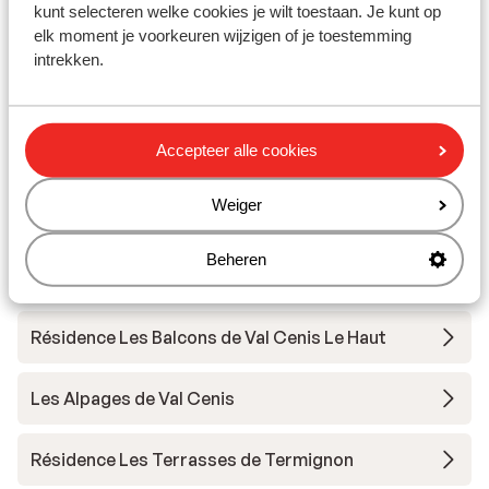
Hôtel Saint Charles
kunt selecteren welke cookies je wilt toestaan. Je kunt op
elk moment je voorkeuren wijzigen of je toestemming
intrekken.
Résidence Les Balcons de Val Cenis Village
Résidence Les Chalets de Flambeau
Accepteer alle cookies
Résidence Les Chalets de Flambeau -
Weiger
Voordeeltarief
Beheren
Village Club Miléade de Val Cenis
Résidence Les Balcons de Val Cenis Le Haut
Les Alpages de Val Cenis
Résidence Les Terrasses de Termignon