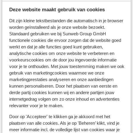
Skipiste: 500 m
Deze website maakt gebruik van cookies
Skilift: 100 m
(Mini)supermarkt: 500 m
Dit zijn kleine tekstbestanden die automatisch in je browser
worden geïnstalleerd als je onze website bezoekt.
Skipas, -les en verhuur
Standaard gebruiken we bij Sunweb Group GmbH
functionele cookies die ervoor zorgen dat de website goed
Skipas
werkt en dat je alle functies goed kunt gebruiken,
analytische cookies om onze website te verbeteren en
voorkeurscookies om de door jou ingevoerde informatie
Skilessen
voor je te onthouden. Met jouw toestemming maken we ook
gebruik van marketingcookies waarmee we onze
marketingprestaties analyseren en onze aanbiedingen
Skimateriaal
kunnen personaliseren. Door het plaatsen van eerste en
derde partij cookies kunnen wij en andere partijen jouw
internetgedrag volgen om zo onze inhoud en advertenties
Andere accommodaties in Val Cenis
relevanter voor je te maken.
Door op 'Accepteer' te klikken ga je akkoord met het
Les Balcons Platinium Val Cenis
plaatsen van alle cookies. Als je op 'Beheren’ klikt, vind je
meer informatie incl. de volledige lijst van cookies waar je