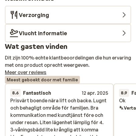
Verzorging
Vlucht informatie
Wat gasten vinden
Dit zijn 100% echte klantbeoordelingen die hun ervaring
met ons product oprecht weergeven.
Meer over reviews
Meest geboekt door met familie
Fantastisch
12 apr. 2025
F
8.6
8.9
Prisvärt boende nära lift och backe. Lugnt
Prisvärt boende nära lift och backe. Lugnt
Ok
Ok
och behagligt område för familjen. Bra
och behagligt område för familjen. Bra
Verta
kommunikation med kundtjänst före och
kommunikation med kundtjänst före och
under resan. Liten lägenhet lämplig för 4.
under resan. Liten lägenhet lämplig för 4.
3-våningsbädd lite krånglig att komma
3-våningsbädd lite krånglig att komma