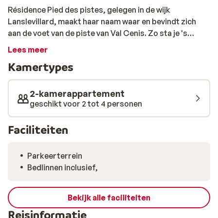
Résidence Pied des pistes, gelegen in de wijk
Lanslevillard, maakt haar naam waar en bevindt zich
aan de voet van de piste van Val Cenis. Zo sta je 's
morgens snel op de ski's en kun je 's middags ook bijna
Lees meer
helemaal terugskiën tot aan de résidence. De
Kamertypes
appartementen zijn eenvoudig, maar comfortabel
ingericht. Alle appartementen zijn voorzien van een
balkon. Hier is het na een dag uitleven op de piste
2-kamerappartement
heerlijk bijkomen en genieten van de zon. Het bied je
geschikt voor 2 tot 4 personen
ook nog eens een prachtig uitzicht over de pistes.
Faciliteiten
Parkeerterrein
Bedlinnen inclusief,
Bekijk alle faciliteiten
Reisinformatie