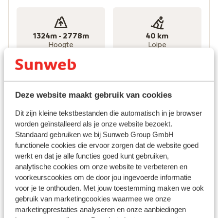
langlaufen.
1324m - 2778m
40 km
Hoogte
Loipe
0
3
Deze website maakt gebruik van cookies
Gletsjer
Funpark
Dit zijn kleine tekstbestanden die automatisch in je browser
worden geïnstalleerd als je onze website bezoekt.
Liften
Standaard gebruiken we bij Sunweb Group GmbH
53 totaal
functionele cookies die ervoor zorgen dat de website goed
werkt en dat je alle functies goed kunt gebruiken,
analytische cookies om onze website te verbeteren en
voorkeurscookies om de door jou ingevoerde informatie
10
31
voor je te onthouden. Met jouw toestemming maken we ook
Gondels
Stoeltjesliften
gebruik van marketingcookies waarmee we onze
marketingprestaties analyseren en onze aanbiedingen