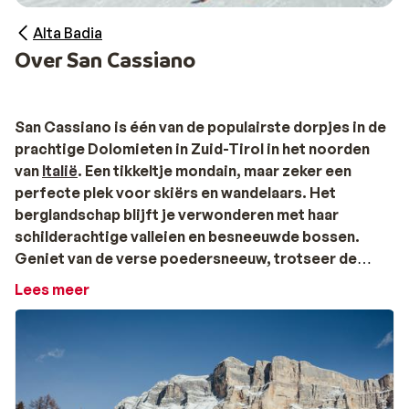
Alta Badia
Over San Cassiano
San Cassiano is één van de populairste dorpjes in de
prachtige Dolomieten in Zuid-Tirol in het noorden
van
Italië
. Een tikkeltje mondain, maar zeker een
perfecte plek voor skiërs en wandelaars. Het
berglandschap blijft je verwonderen met haar
schilderachtige valleien en besneeuwde bossen.
Geniet van de verse poedersneeuw, trotseer de
mooiste afdingen of ‘gewoon’ van een rustige
Lees meer
wandeling door de winterse omgeving.
Een goede mix
De combinatie van de traditionele charme van het dorp,
de gastvrije sfeer en de heerlijke culinaire ervaringen