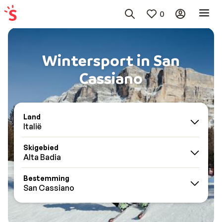
0
Wintersport in San
Cassiano
Land
Italië
Skigebied
Alta Badia
Bestemming
San Cassiano