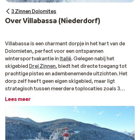
3 Zinnen Dolomites
Over Villabassa (Niederdorf)
Villabassa is een charmant dorpje in het hart van de
Dolomieten, perfect voor een ontspannen
wintersportvakantie in
Italië
. Gelegen nabij het
skigebied
Drei Zinnen
, biedt het directe toegang tot
prachtige pistes en adembenemende uitzichten. Het
dorp zelf heeft geen eigen skigebied, maar ligt
strategisch tussen meerdere toplocaties zoals 3
Zinnen Dolomites, Kronplatz en Cortina d’Ampezzo.
Lees meer
Het dorp heeft een knusse sfeer met gezellige
restaurants, cafés en winkels. Na een dag op de ski's
kun je ontspannen in een van de après-ski bars.
Langlaufers en wandelaars kunnen de schilderachtige