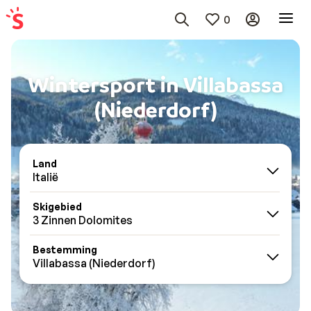
0
Wintersport in Villabassa
(Niederdorf)
Land
Italië
Skigebied
3 Zinnen Dolomites
Bestemming
Villabassa (Niederdorf)