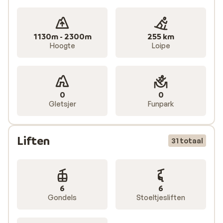
1130m - 2300m
255 km
Hoogte
Loipe
0
0
Gletsjer
Funpark
Liften
31 totaal
6
6
Gondels
Stoeltjesliften