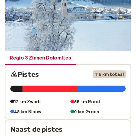
loipes en winterwandelpaden ontdekken. Villabassa is
een ideale uitvalsbasis voor een veelzijdige
wintersportervaring in de Dolomieten!
Regio 3 Zinnen Dolomites
Pistes
115 km totaal
12 km Zwart
55 km Rood
48 km Blauw
0 km Groen
Naast de pistes