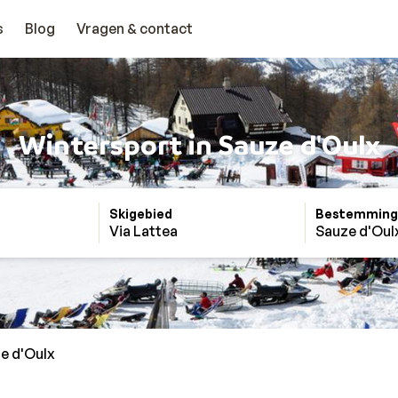
s
Blog
Vragen & contact
Wintersport in Sauze d'Oulx
Skigebied
Bestemming
Via Lattea
Sauze d'Oul
e d'Oulx