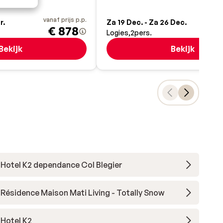
vanaf prijs p.p.
va
r.
Za 19 Dec. - Za 26 Dec.
€ 878
Logies
2
pers.
Bekijk
Bekijk
Hotel K2 dependance Col Blegier
Résidence Maison Mati Living - Totally Snow
Hotel K2