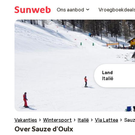
Ons aanbod
Vroegboekdeal
Land
Italië
Vakanties
Wintersport
Italië
Via Lattea
Sauz
Over Sauze d'Oulx