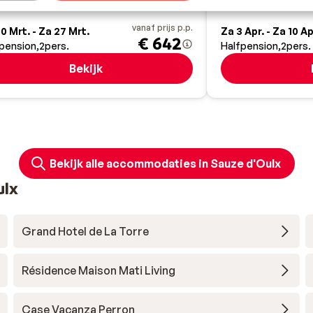
vanaf prijs p.p.
0 Mrt. - Za 27 Mrt.
Za 3 Apr. - Za 10 Ap
€ 642
pension
2
pers.
Halfpension
2
pers.
Bekijk
Bekijk alle accommodaties in Sauze d'Oulx
ulx
Grand Hotel de La Torre
Résidence Maison Mati Living
Case Vacanza Perron