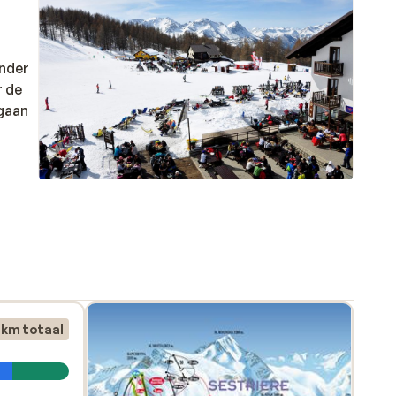
onder
r de
 gaan
n
 km totaal