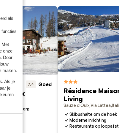
erd als
 functies
. Met
e onze
n. Door
 jouw
te maken.
3.5
. Als je
Goed
7.4
aar je
Résidence Maison Ma
 Triplex
rkeuren
Living
ttea
Italië
Sauze d'Oulx
Via Lattea
Italië
bovenop de berg
Skibushalte om de hoek
Moderne inrichting
kilift
Restaurants op loopafstand