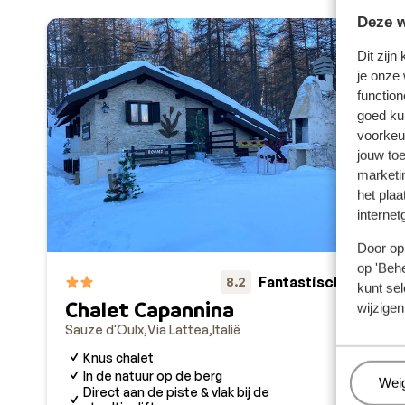
Deze w
Dit zijn
je onze
function
goed ku
voorkeu
jouw to
marketi
het plaa
internet
Door op 
op 'Behe
Ho
Fantastisch
8.2
kunt sel
Bl
Chalet Capannina
wijzigen
Sauz
Sauze d'Oulx
Via Lattea
Italië
I
Knus chalet
O
In de natuur op de berg
Beh
Wei
O
Direct aan de piste & vlak bij de