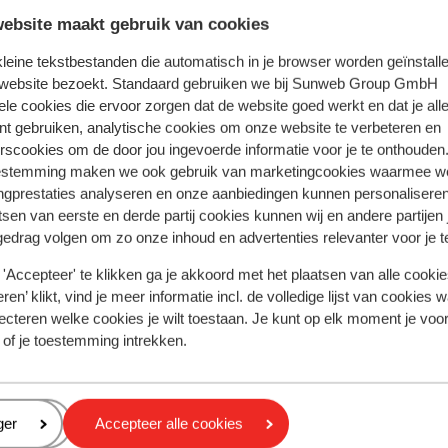
ebsite maakt gebruik van cookies
 kleine tekstbestanden die automatisch in je browser worden geïnstalle
 website bezoekt. Standaard gebruiken we bij Sunweb Group GmbH
ele cookies die ervoor zorgen dat de website goed werkt en dat je alle
nt gebruiken, analytische cookies om onze website te verbeteren en
rscookies om de door jou ingevoerde informatie voor je te onthouden
estemming maken we ook gebruik van marketingcookies waarmee w
ngprestaties analyseren en onze aanbiedingen kunnen personalisere
tsen van eerste en derde partij cookies kunnen wij en andere partijen
gedrag volgen om zo onze inhoud en advertenties relevanter voor je 
'Accepteer' te klikken ga je akkoord met het plaatsen van alle cookies
Fantastisch
8.2
ren’ klikt, vind je meer informatie incl. de volledige lijst van cookies w
tel K2 dependance Col
Hotel Monte
ecteren welke cookies je wilt toestaan. Je kunt op elk moment je voo
egier
Sauze d'Oulx
Via La
 of je toestemming intrekken.
e d'Oulx
Via Lattea
Italië
Unieke ligging: 
Ski-in/ski-out
n het centrum van Sauze d'Oulx
Te bereiken per s
mgeven door de Alpen
eren
ger
Accepteer alle cookies
p slechts 400 meter van de skipiste