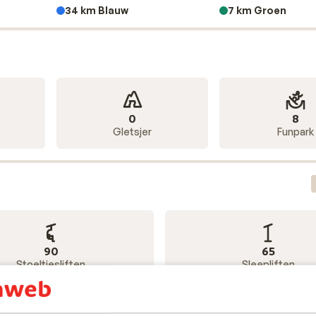
34 km Blauw
7 km Groen
0
8
Gletsjer
Funpark
90
65
Stoeltjesliften
Sleepliften