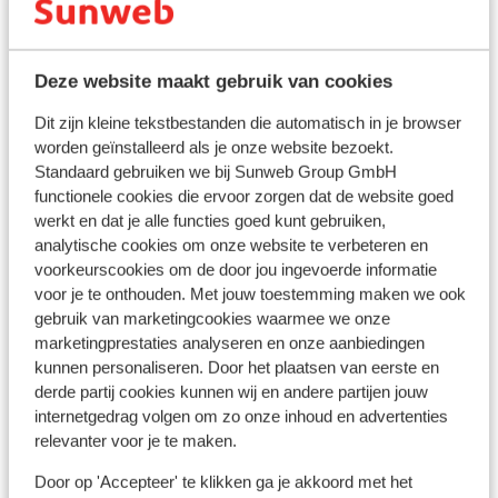
Deze website maakt gebruik van cookies
Afstanden
Skibushalte: 250 m
Dit zijn kleine tekstbestanden die automatisch in je browser
Afstand tot skilift
worden geïnstalleerd als je onze website bezoekt.
Afstand tot dichtstbijzijnde winkels circa 1,5
Standaard gebruiken we bij Sunweb Group GmbH
functionele cookies die ervoor zorgen dat de website goed
kilometer
werkt en dat je alle functies goed kunt gebruiken,
Afstand tot dichtstbijzijnde restaurant
analytische cookies om onze website te verbeteren en
Rustig gelegen
voorkeurscookies om de door jou ingevoerde informatie
Skipas, -les en verhuur
voor je te onthouden. Met jouw toestemming maken we ook
gebruik van marketingcookies waarmee we onze
marketingprestaties analyseren en onze aanbiedingen
Skipas
kunnen personaliseren. Door het plaatsen van eerste en
derde partij cookies kunnen wij en andere partijen jouw
internetgedrag volgen om zo onze inhoud en advertenties
Skimateriaal
relevanter voor je te maken.
Door op 'Accepteer' te klikken ga je akkoord met het