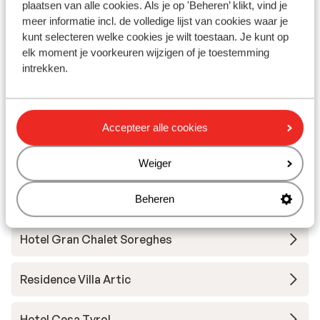
Andere accommodaties in Val di Fassa
plaatsen van alle cookies. Als je op 'Beheren’ klikt, vind je
meer informatie incl. de volledige lijst van cookies waar je
kunt selecteren welke cookies je wilt toestaan. Je kunt op
Hotel Andreas
elk moment je voorkeuren wijzigen of je toestemming
intrekken.
Hotel Garni Aritz
Hotel Ciampedie Luxury Alpine Spa
Accepteer alle cookies
Hotel Christine
Weiger
Sporthotel Passo Carezza
Beheren
Hotel Gran Chalet Soreghes
Residence Villa Artic
Hotel Cesa Tyrol