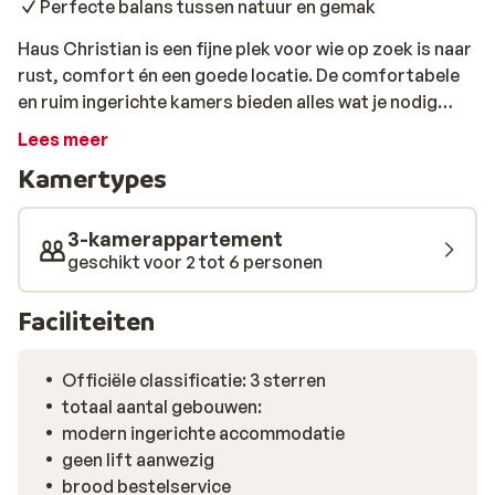
Perfecte balans tussen natuur en gemak
Haus Christian is een fijne plek voor wie op zoek is naar
rust, comfort én een goede locatie. De comfortabele
en ruim ingerichte kamers bieden alles wat je nodig
hebt na een actieve dag in de sneeuw. Je verblijft hier in
Lees meer
een rustige omgeving, maar toch dichtbij het gezellige
Kamertypes
centrum van Nova Levante. De skibus stopt op
loopafstand, dus je staat in no time op de piste. Vanaf
het terras geniet je van indrukwekkende uitzichten op
3-kamerappartement
de omliggende bergen – een perfect moment voor een
geschikt voor 2 tot 6 personen
kop warme chocolademelk of een goed boek. Of je nu
komt voor sportieve afdalingen of juist voor
Faciliteiten
ontspanning in de natuur: Haus Christian is een
heerlijke uitvalsbasis voor je wintersportvakantie.
Officiële classificatie: 3 sterren
totaal aantal gebouwen:
modern ingerichte accommodatie
geen lift aanwezig
brood bestelservice