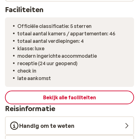
producten. Laat je verrassen door de chef-koks en
Faciliteiten
geniet van de Italiaanse keuken.
Officiële classificatie: 5 sterren
totaal aantal kamers / appartementen: 46
totaal aantal verdiepingen: 4
klasse: luxe
modern ingerichte accommodatie
receptie (24 uur geopend)
check in
late aankomst
Bekijk alle faciliteiten
Reisinformatie
Handig om te weten