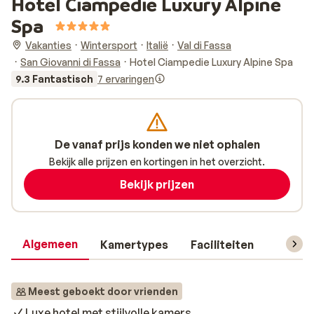
Hotel Ciampedie Luxury Alpine
Spa
Vakanties
Wintersport
Italië
Val di Fassa
San Giovanni di Fassa
Hotel Ciampedie Luxury Alpine Spa
9.3 Fantastisch
7 ervaringen
De vanaf prijs konden we niet ophalen
Bekijk alle prijzen en kortingen in het overzicht.
Bekijk prijzen
Algemeen
Kamertypes
Faciliteiten
Reisin
Meest geboekt door vrienden
Luxe hotel met stijlvolle kamers