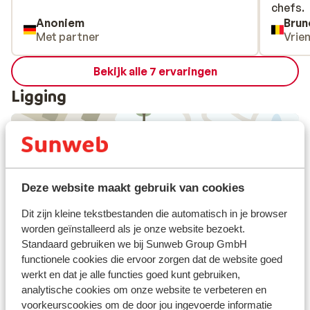
chefs.
chefs.
Anoniem
Brun
Met partner
Vrie
Bekijk alle 7 ervaringen
Ligging
Bekijk op kaart
Deze website maakt gebruik van cookies
Dit zijn kleine tekstbestanden die automatisch in je browser
worden geïnstalleerd als je onze website bezoekt.
Standaard gebruiken we bij Sunweb Group GmbH
Afstanden
functionele cookies die ervoor zorgen dat de website goed
Centrum: 1 km
werkt en dat je alle functies goed kunt gebruiken,
analytische cookies om onze website te verbeteren en
Skipiste: 1 km
voorkeurscookies om de door jou ingevoerde informatie
Skibushalte direct naast het hotel ( skibus gratis