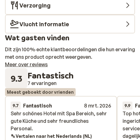
Verzorging
Vlucht informatie
Wat gasten vinden
Dit zijn 100% echte klantbeoordelingen die hun ervaring
met ons product oprecht weergeven.
Meer over reviews
Fantastisch
9.3
7 ervaringen
Meest geboekt door vrienden
Fantastisch
8 mrt. 2026
F
9.7
9.9
Sehr schönes Hotel mit Spa Bereich, sehr
Sehr schönes Hotel mit Spa Bereich, sehr
Top hot
Top hot
gute Küche und sehr freundliches
gute Küche und sehr freundliches
ingeric
ingeric
Personal.
Personal.
service
service
dagelij
dagelij
Vertalen naar het Nederlands (NL)