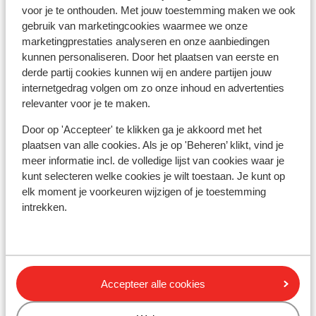
voor je te onthouden. Met jouw toestemming maken we ook
op vertoon van skipas of guest card)
gebruik van marketingcookies waarmee we onze
Skilift: 1 km
marketingprestaties analyseren en onze aanbiedingen
Winkels: 500 m
kunnen personaliseren. Door het plaatsen van eerste en
Restaurant: 500 m
derde partij cookies kunnen wij en andere partijen jouw
Rustig gelegen
internetgedrag volgen om zo onze inhoud en advertenties
Aan een licht hellende weg
relevanter voor je te maken.
Skipas, -les en verhuur
Door op 'Accepteer' te klikken ga je akkoord met het
plaatsen van alle cookies. Als je op 'Beheren’ klikt, vind je
meer informatie incl. de volledige lijst van cookies waar je
Skipas
kunt selecteren welke cookies je wilt toestaan. Je kunt op
elk moment je voorkeuren wijzigen of je toestemming
intrekken.
Skilessen
Skimateriaal
Accepteer alle cookies
Andere accommodaties in Val di Fassa