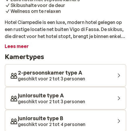
Skibushalte voor de deur
Wellness om te relaxen
Hotel Ciampedie is een luxe, modern hotel gelegen op
een rustige locatie net buiten Vigo di Fassa. De skibus,
die direct voor het hotel stopt, brengt je binnen enkele
minuten naar de skipistes. De ruime kamers zijn
Lees meer
modern en licht ingericht en voorzien van een minibar,
Kamertypes
tv en modern badkamer. Vanaf het balkon heb je een
prachtig uitzicht op de witte bergen van Val di Sole. Ben
je na een lange dag op de ski's even toe aan
2-persoonskamer type A
ontspanning? Kom dan tot rust in het luxe
geschikt voor 2 tot 3 personen
wellnesscenter van het hotel. Warm je spieren op in de
Finse sauna, de Romeinse sauna of het Turkse
juniorsuite type A
stoombad. Geniet van het prachtige overdekte- of
geschikt voor 2 tot 3 personen
buitenzwembad en ontspan in de luxe
winterontspanningsruimte met hemelbedden. In het
juniorsuite type B
luxe restaurant wordt er iedere dag een ontbijtbuffet
geschikt voor 2 tot 4 personen
en diner geserveerd bereid met de lekkerste, lokale