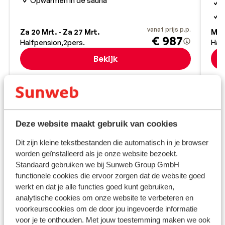
Opwarmen in de sauna
G
I
b
vanaf prijs p.p.
Za 20 Mrt. - Za 27 Mrt.
Ma 
€ 987
Halfpension
2
pers.
Hal
Bekijk
Bestemmingen
Deze website maakt gebruik van cookies
Dit zijn kleine tekstbestanden die automatisch in je browser
worden geïnstalleerd als je onze website bezoekt.
Standaard gebruiken we bij Sunweb Group GmbH
functionele cookies die ervoor zorgen dat de website goed
werkt en dat je alle functies goed kunt gebruiken,
analytische cookies om onze website te verbeteren en
voorkeurscookies om de door jou ingevoerde informatie
voor je te onthouden. Met jouw toestemming maken we ook