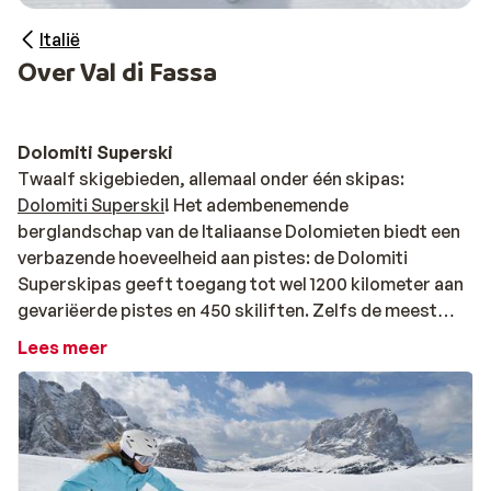
Italië
Over Val di Fassa
Dolomiti Superski
Twaalf skigebieden, allemaal onder één skipas:
Dolomiti Superski
! Het adembenemende
berglandschap van de Italiaanse Dolomieten biedt een
verbazende hoeveelheid aan pistes: de Dolomiti
Superskipas geeft toegang tot wel 1200 kilometer aan
gevariëerde pistes en 450 skiliften. Zelfs de meest
doorgewinterde wintersportfan zal hier geen tijd
Lees meer
hebben zich te vervelen! Ervaar het gemak van 1 skipas
voor de gebieden
Val Gardena
,
Val di Fassa
, Arabba-
Marmolada, Alta Badia, Cortina d'Ampezzo, Kronplatz,
Sextner Dolomiten, Valle di Fiemme, San Martino di
Castrozza, Valle Isarco, Trevalli-Moena en Civetta.