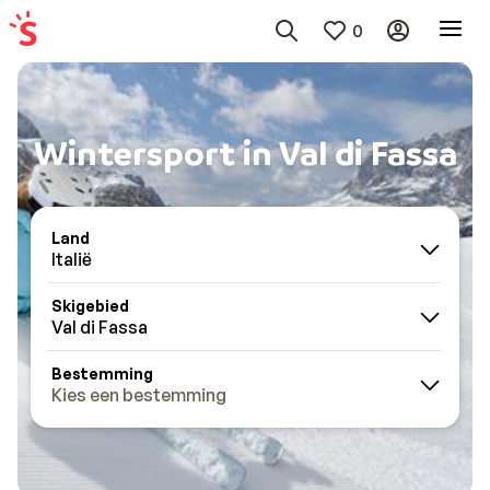
0
Wintersport in Val di Fassa
Land
Italië
Skigebied
Val di Fassa
Bestemming
Kies een bestemming