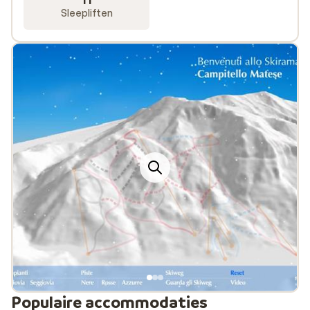
11
vooral op het zonnige plateau Ciampedie in
Sleepliften
Cantianaccio. De allerkleinsten kunnen naar hartenlust
sleeën, proberen te skiën en verblijven in “Kinderland”
te Canazei. “Kinderland” is een park voor kinderen
vanaf 4 jaar waar ze spelletjes kunnen spelen en alvast
een eerste kennismaking hebben met de sneeuw. Ook in
Ciampac boven Alba is een kinderspeelpark waar
skileraren en verzorgers voor het amusement zorgen.
Voor de jeugd is er het sneeuwpark in Pozza di Fassa.
Het gebied kent nog meer sportmogelijkheden zoals,
paragliding, ijsklimmen, snowtubing en sleeën. Met de
skibus kun je voor circa €10,- per persoon per week
gemakkelijk de verschillende dorpen bezoeken.
Kortom: in Val di Fassa valt genoeg te beleven en is een
geschikt gebied voor iedereen!
Nieuwe moderne kabelbaan in Val di Fassa
Populaire accommodaties