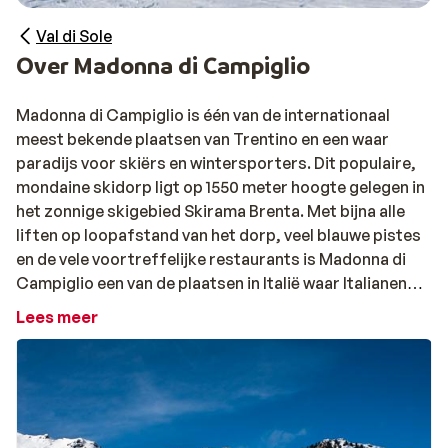
Val di Sole
Over Madonna di Campiglio
Madonna di Campiglio is één van de internationaal
meest bekende plaatsen van Trentino en een waar
paradijs voor skiërs en wintersporters. Dit populaire,
mondaine skidorp ligt op 1550 meter hoogte gelegen in
het zonnige skigebied Skirama Brenta. Met bijna alle
liften op loopafstand van het dorp, veel blauwe pistes
en de vele voortreffelijke restaurants is Madonna di
Campiglio een van de plaatsen in Italië waar Italianen
zelf ook graag op vakantie gaan.
Lees meer
Sissi
Madonna di Campiglio, een geliefde verblijfplaats van
de Oostenrijkse en Middeleuropese adel en
welgestelden, werd in de tweede helft van de vorige