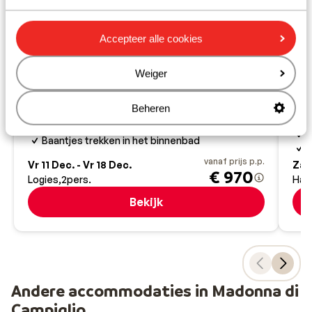
Accepteer alle cookies
Fantastisch
8.2
Residence Ambiez
Weiger
Madonna di Campiglio
Val di Sole
Italië
Ho
Optioneel halfpension bij te boeken
Mad
Beheren
Skilift op loopafstand
4
Heerlijk relaxen in het de wellness
A
Baantjes trekken in het binnenbad
P
vanaf prijs p.p.
Vr 11 Dec. - Vr 18 Dec.
Za 2
€ 970
Logies
2
pers.
Hal
Bekijk
Andere accommodaties in Madonna di
Campiglio