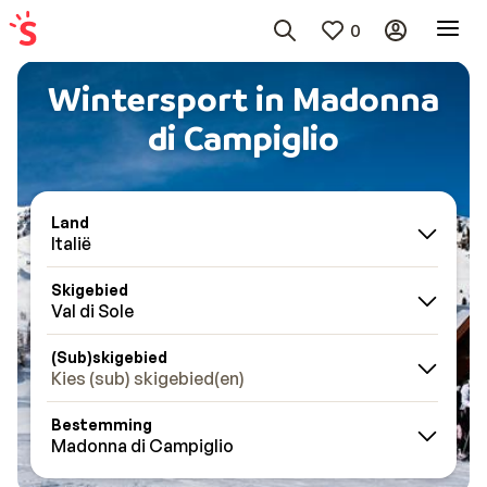
0
Wintersport in Madonna
di Campiglio
Land
Italië
Skigebied
Val di Sole
(Sub)skigebied
Kies (sub) skigebied(en)
Bestemming
Madonna di Campiglio