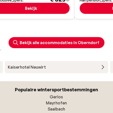
nclusive
2
pers.
Halfpension
2
pers.
Bekijk
Bekijk alle accommodaties in Oberndorf
Kaiserhotel Neuwirt
Populaire wintersportbestemmingen
Gerlos
Mayrhofen
Saalbach