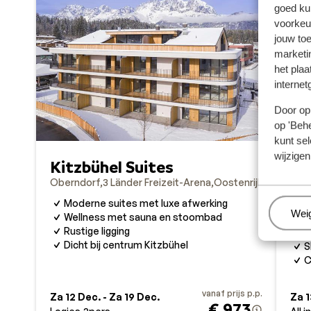
goed ku
voorkeu
jouw to
marketi
het plaa
internet
Door op 
op 'Behe
kunt sel
wijzigen
Kitzbühel Suites
Ka
Oberndorf
3 Länder Freizeit-Arena
Oostenrijk
Obe
Moderne suites met luxe afwerking
Beh
Wei
Wellness met sauna en stoombad
O
Rustige ligging
I
Dicht bij centrum Kitzbühel
S
C
vanaf prijs p.p.
Za 12 Dec. - Za 19 Dec.
Za 1
€ 973