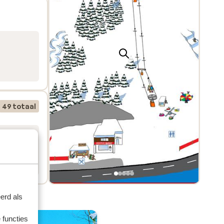
49 totaal
erd als
 functies