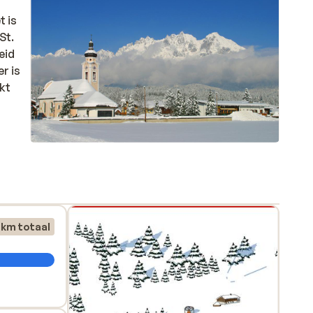
t is
St.
eid
r is
ikt
 km totaal