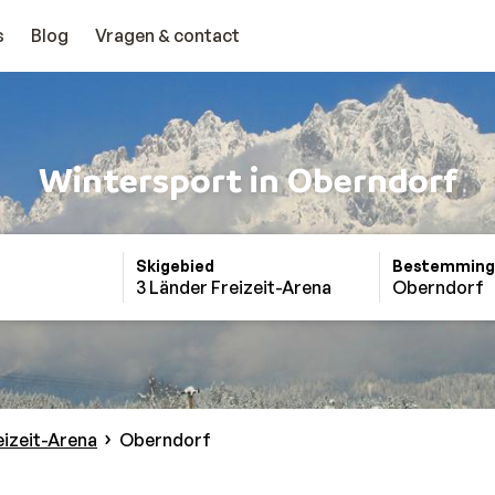
s
Blog
Vragen & contact
Wintersport in Oberndorf
Skigebied
Bestemming
3 Länder Freizeit-Arena
Oberndorf
eizeit-Arena
Oberndorf