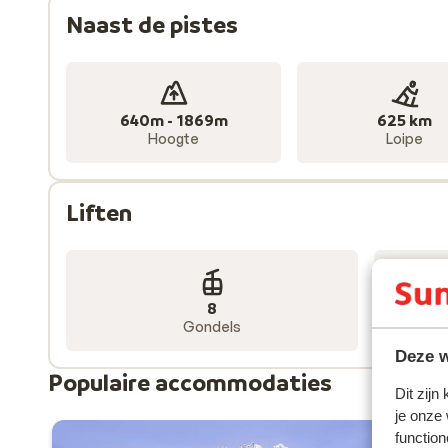
Naast de pistes
640m - 1869m
625 km
Hoogte
Loipe
Liften
8
Gondels
Deze w
Populaire accommodaties
Dit zijn
je onze
function