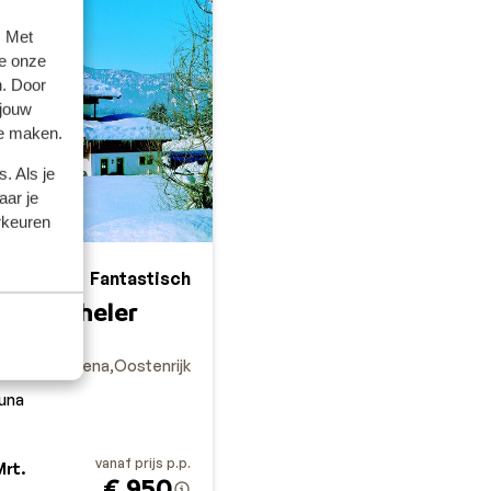
. Met
e onze
n. Door
 jouw
te maken.
. Als je
aar je
rkeuren
Fantastisch
9.1
 Kitzbüheler
 Freizeit-Arena
Oostenrijk
una
vanaf prijs p.p.
Mrt.
€ 950