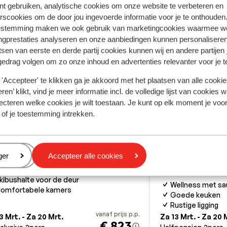
nt gebruiken, analytische cookies om onze website te verbeteren en
rscookies om de door jou ingevoerde informatie voor je te onthouden
estemming maken we ook gebruik van marketingcookies waarmee w
ngprestaties analyseren en onze aanbiedingen kunnen personalisere
tsen van eerste en derde partij cookies kunnen wij en andere partijen
gedrag volgen om zo onze inhoud en advertenties relevanter voor je 
'Accepteer' te klikken ga je akkoord met het plaatsen van alle cookies
ren’ klikt, vind je meer informatie incl. de volledige lijst van cookies w
ecteren welke cookies je wilt toestaan. Je kunt op elk moment je voo
 of je toestemming intrekken.
Fantastisch
8.6
iserhotel Neuwirt
Kaiserhotel
rndorf
3 Länder Freizeit-Arena
Oostenrijk
Alpen
eren
ger
Accepteer alle cookies
p basis van all inclusive
Oberndorf
3 Länder
n het centrum
kibushalte voor de deur
Wellness met sa
omfortabele kamers
Goede keuken
Rustige ligging
vanaf prijs p.p.
3 Mrt. - Za 20 Mrt.
Za 13 Mrt. - Za 20 
€ 823