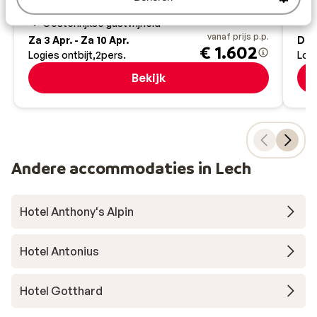
Wellnessruimte
L
Oostenrijkse gastvrijheid
vanaf prijs p.p.
Za 3 Apr. - Za 10 Apr.
Do 
€ 1.602
Logies ontbijt
2
pers.
Logi
Bekijk
Andere accommodaties in Lech
Hotel Anthony's Alpin
Hotel Antonius
Hotel Gotthard