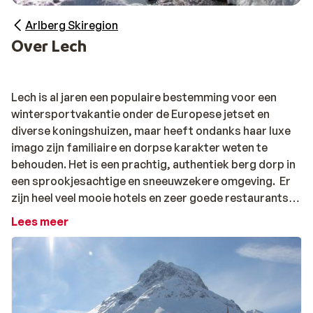
Arlberg Skiregion
Over Lech
Lech is al jaren een populaire bestemming voor een
wintersportvakantie onder de Europese jetset en
diverse koningshuizen, maar heeft ondanks haar luxe
imago zijn familiaire en dorpse karakter weten te
behouden. Het is een prachtig, authentiek berg dorp in
een sprookjesachtige en sneeuwzekere omgeving. Er
zijn heel veel mooie hotels en zeer goede restaurants,
maar hoewel de prijzen hier misschien wel iets hoger
Lees meer
liggen, is Lech ook voor de 'gewone wintersporter’
zeer betaalbaar. Er heerst een gezellige, rustige en
authentieke wintersportsfeer in het dorp.Het
beroemde
Arlberg gebied
staat bekend om haar
sneeuwzekerheid; er valt hier ieder seizoen een meer