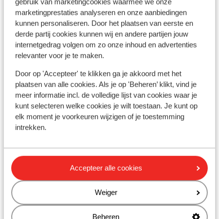
gebruik van marketingcookies waarmee we onze
Populaire accommodaties
marketingprestaties analyseren en onze aanbiedingen
kunnen personaliseren. Door het plaatsen van eerste en
derde partij cookies kunnen wij en andere partijen jouw
internetgedrag volgen om zo onze inhoud en advertenties
relevanter voor je te maken.
Door op 'Accepteer' te klikken ga je akkoord met het
plaatsen van alle cookies. Als je op 'Beheren’ klikt, vind je
meer informatie incl. de volledige lijst van cookies waar je
kunt selecteren welke cookies je wilt toestaan. Je kunt op
elk moment je voorkeuren wijzigen of je toestemming
intrekken.
Fantastisch
8.8
Accepteer alle cookies
Hotel Antonius
Ho
Lech
Arlberg Skiregion
Oostenrijk
Lec
Weiger
Charmant familiehotel
E
Skiliften op loopafstand
Beheren
P