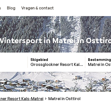
s
Blog
Vragen & contact
Wintersport in Matrei in Osttiro
Skigebied
Bestemming
Grossglockner Resort Kals-Matrei
Matrei in Os
ner Resort Kals-Matrei
Matrei in Osttirol