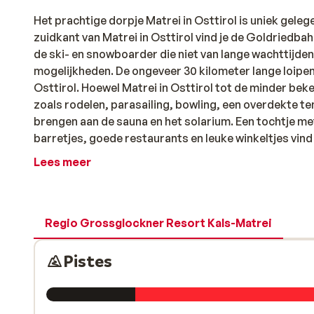
Het prachtige dorpje Matrei in Osttirol is uniek gele
zuidkant van Matrei in Osttirol vind je de Goldriedbah
de ski- en snowboarder die niet van lange wachttijden 
mogelijkheden. De ongeveer 30 kilometer lange loipen 
Osttirol. Hoewel Matrei in Osttirol tot de minder be
zoals rodelen, parasailing, bowling, een overdekte 
brengen aan de sauna en het solarium. Een tochtje me
barretjes, goede restaurants en leuke winkeltjes vind 
Lees meer
Voor Matrei in Osttirol geldt dat een Skihit skipas in
op zoek zijn naar een perfecte mix van actie, ontspa
Snowville, Alpensicht en Bergdorf, die elk hun eigen
Hochalp Arena, het kindvriendelijke Familienpark en
Regio Grossglockner Resort Kals-Matrei
te beleven. Het skigebied biedt kilometers aan perfe
steile zwarte uitdagingen. Na een dag vol avontuur op 
Pistes
restaurants genieten van lokale specialiteiten. Dankz
no-time op je favoriete plek. Of je nu met vrienden, fa
wintersportervaring!