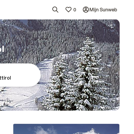
0
Mijn Sunweb
l
ttirol