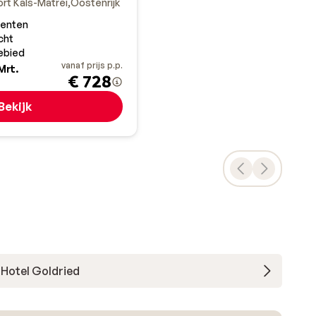
rt Kals-Matrei
Oostenrijk
enten
cht
gebied
vanaf prijs p.p.
Mrt.
€ 728
Bekijk
Hotel Goldried