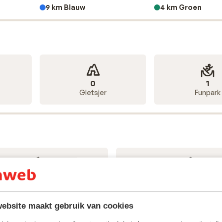
9 km Blauw
4 km Groen
0
1
Gletsjer
Funpark
6
8
Stoeltjesliften
Sleepliften
ebsite maakt gebruik van cookies