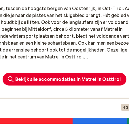
gen, tussen de hoogste bergen van Oostenrijk, in Ost-Tirol. A
n die je naar de pistes van het skigebied brengt. Hét gebied 
houdt bij de liften. Ook voor de langlaufers zijn er voldoend
beginnen bij Mitteldorf, circa 5 kilometer vanaf Matrei in
kende wintersportplaatsen behoort, biedt het voldoende vert
tennisbaan en een kleine schaatsbaan. Ook kan men een bezo
t de arrenslee behoort ook tot de mogelijkheden. Gezellige
je in het centrum van Matrei in Osttirol.
clusief is. Skihit is dé bestemming voor wintersportliefhebbe
nning en gezelligheid. Het gebied omvat de charmante dorpe
Bekijk alle accommodaties in Matrei in Osttirol
 unieke sfeer hebben. Met subgebieden zoals de uitdagende
 de adembenemende Sonnenplateau Trails, is er voor iederee
ct geprepareerde pistes, van glooiende blauwe afdalingen t
de berg kun je in de sfeervolle après-ski bars of gezellige
43
ij moderne liften en een uitgebreid skibusnetwerk sta je bin
milie of je partner gaat, Skihit belooft een onvergetelijke