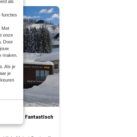
erd als
 functies
. Met
e onze
n. Door
 jouw
te maken.
. Als je
aar je
rkeuren
Fantastisch
8.5