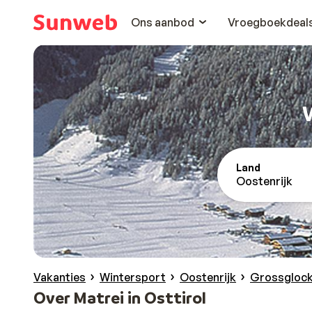
Ons aanbod
Vroegboekdeal
Land
Oostenrijk
Vakanties
Wintersport
Oostenrijk
Grossglock
Over Matrei in Osttirol