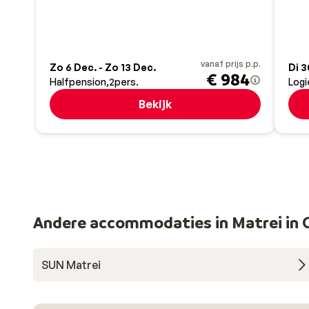
vanaf prijs p.p.
Zo 6 Dec. - Zo 13 Dec.
Di 3
€ 984
Halfpension
2
pers.
Logi
Bekijk
Andere accommodaties in Matrei in O
SUN Matrei