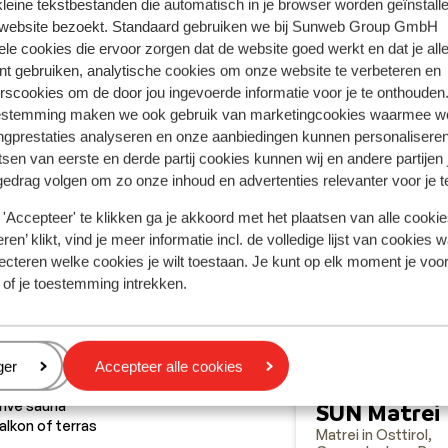
 kleine tekstbestanden die automatisch in je browser worden geïnstalle
 website bezoekt. Standaard gebruiken we bij Sunweb Group GmbH
ele cookies die ervoor zorgen dat de website goed werkt en dat je alle
nt gebruiken, analytische cookies om onze website te verbeteren en
rscookies om de door jou ingevoerde informatie voor je te onthouden
estemming maken we ook gebruik van marketingcookies waarmee w
ngprestaties analyseren en onze aanbiedingen kunnen personalisere
tsen van eerste en derde partij cookies kunnen wij en andere partijen
gedrag volgen om zo onze inhoud en advertenties relevanter voor je 
'Accepteer' te klikken ga je akkoord met het plaatsen van alle cookies
ren’ klikt, vind je meer informatie incl. de volledige lijst van cookies w
Goed
7.5
ecteren welke cookies je wilt toestaan. Je kunt op elk moment je voo
partementen Goldried
 of je toestemming intrekken.
ei in Osttirol
sglockner Resort Kals-Matrei
Oostenrijk
ptioneel ontbijt of halfpension bij te
eren
ger
Accepteer alle cookies
oeken
fdalen tot de deur
rive sauna
SUN Matrei
alkon of terras
Matrei in Osttirol