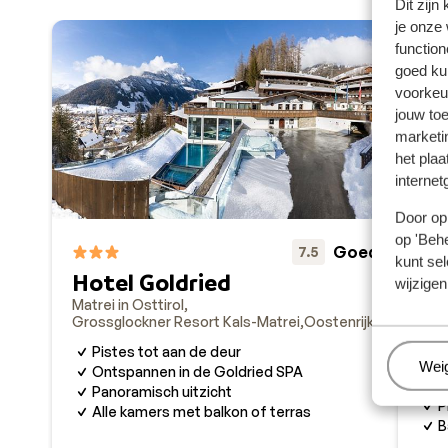
Dit zijn
je onze
function
goed ku
voorkeu
jouw to
marketi
het plaa
internet
Door op 
op 'Behe
Goed
7.5
kunt sel
Hotel Goldried
Ap
wijzigen
Matrei in Osttirol
Matr
Grossglockner Resort Kals-Matrei
Oostenrijk
Gros
O
Pistes tot aan de deur
Beh
Wei
b
Ontspannen in de Goldried SPA
A
Panoramisch uitzicht
P
Alle kamers met balkon of terras
B