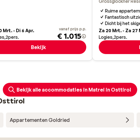
Grossglockner Reso
Ruime appartem
Fantastisch uitzi
Dicht bij het ski
vanaf prijs p.p.
0 Mrt. - Di 6 Apr.
Za 20 Mrt. - Za 27 
€ 1.015
es
2
pers.
Logies
2
pers.
Bekijk
Bekijk alle accommodaties in Matrei in Osttirol
sttirol
Appartementen Goldried