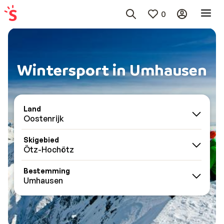
0
Wintersport in Umhausen
Land
Oostenrijk
Skigebied
Ötz-Hochötz
Bestemming
Umhausen