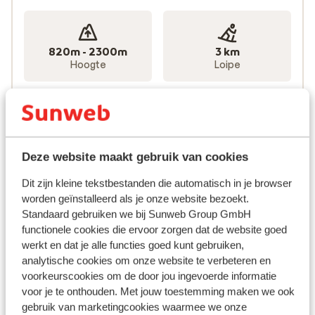
820m - 2300m
3 km
Hoogte
Loipe
0
1
Gletsjer
Funpark
Deze website maakt gebruik van cookies
Dit zijn kleine tekstbestanden die automatisch in je browser
Liften
worden geïnstalleerd als je onze website bezoekt.
13 totaal
Standaard gebruiken we bij Sunweb Group GmbH
functionele cookies die ervoor zorgen dat de website goed
werkt en dat je alle functies goed kunt gebruiken,
analytische cookies om onze website te verbeteren en
2
6
voorkeurscookies om de door jou ingevoerde informatie
Gondels
Stoeltjesliften
voor je te onthouden. Met jouw toestemming maken we ook
gebruik van marketingcookies waarmee we onze