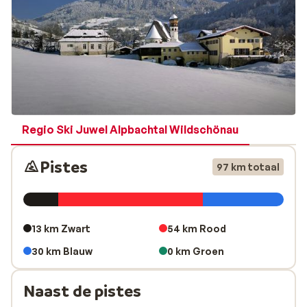
bergboeren en in het Erste Tiroler Holzmuseum wordt
alles over de relatie tussen hout en mensen uitgelegd.
Een onvergetelijke ervaring is het nachtskiën. ’s Avonds
laat skiën op een verlichte piste. Ook vind je, weliswaar
bescheiden, verschillende après-skibars in het dorp.
Oberau is een ideale bestemming voor mensen die
houden van een idyllisch winterlandschap zonder al
teveel drukte
Regio Ski Juwel Alpbachtal Wildschönau
Pistes
97 km totaal
13 km Zwart
54 km Rood
30 km Blauw
0 km Groen
Naast de pistes