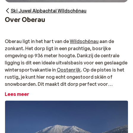
Ski Juwel Alpbachtal Wildschönau
Over Oberau
Oberau ligt in het hart van de
Wildschönau
aan de
zonkant. Het dorp ligt in een prachtige, bosrijke
omgeving op 936 meter hoogte. Dankzij de centrale
ligging is dit een ideale uitvalsbasis voor een geslaagde
wintersportvakantie in
Oostenrijk
. Op de pistes is het
rustig, je kunt hier nog echt ongestoord skiën of
snowboarden. Dit maakt dit dorp perfect voor
beginnende skiërs. Je hoeft hier niet bang te zijn voor
Lees meer
wachtrijen bij de liften.
Wil je tijdens je vakantie ook een beetje cultuur snuiven?
Net buiten Oberau is een museum over het werk van