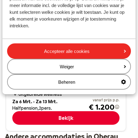
meer informatie incl. de volledige lijst van cookies waar je
kunt selecteren welke cookies je wilt toestaan. Je kunt op
elk moment je voorkeuren wijzigen of je toestemming
intrekken.
Fantastisch
8.9
Accepteer alle cookies
Erlebnishotel Bergkristall
Weiger
Oberau
Ski Juwel Alpbachtal Wildschönau
Oostenrijk
Idyllische ligging
Beheren
Fantastische keuken
Uitgebreide wellness
vanaf prijs p.p.
Za 6 Mrt. - Za 13 Mrt.
€ 1.200
Halfpension
2
pers.
Bekijk
Andere accommodaties in Oberau