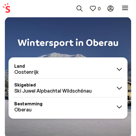
0
Wintersport in Oberau
Land
Oostenrijk
Skigebied
Ski Juwel Alpbachtal Wildschönau
Bestemming
Oberau