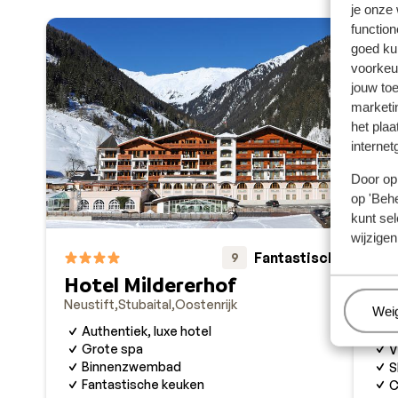
je onze
function
goed ku
voorkeu
jouw to
marketi
het plaa
internet
Door op 
op 'Behe
kunt sel
wijzigen
Fantastisch
9
Hotel Mildererhof
Al
Neustift
Stubaital
Oostenrijk
Neus
Beh
Wei
Authentiek, luxe hotel
F
Grote spa
V
Binnenzwembad
S
Fantastische keuken
C