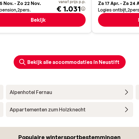
vanaf prijs p.p.
5 Nov. - Zo 22 Nov.
Za 17 Apr. - Za 24 
€ 1.031
pension
2
pers.
Logies ontbijt
2
pers
Bekijk
Bekijk alle accommodaties in Neustift
Alpenhotel Fernau
Appartementen zum Holzknecht
Populaire wintersportbestemmingen