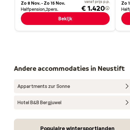
vanaf prijs p.p.
Zo 8 Nov. - Zo 15 Nov.
Zo 1
€ 1.420
Halfpension
2
pers.
Half
Bekijk
Andere accommodaties in Neustift
Appartments zur Sonne
Hotel B&B Bergjuwel
Populaire wintersportlanden