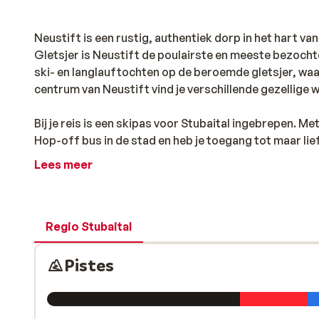
Neustift is een rustig, authentiek dorp in het hart va
Gletsjer is Neustift de poulairste en meeste bezochte 
ski- en langlauftochten op de beroemde gletsjer, waar
centrum van Neustift vind je verschillende gezellige 
Bij je reis is een skipas voor Stubaital ingebrepen. 
Hop-off bus in de stad en heb je toegang tot maar l
bijvoorbeeld ’s ochtends skiën op de Stubaier Gletsc
Lees meer
Regio Stubaital
Pistes