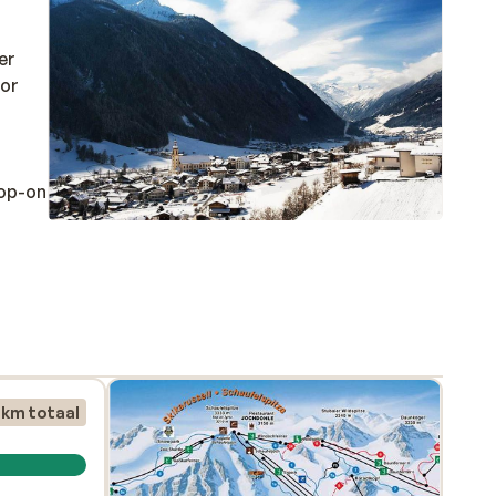
er
oor
Hop-on
 km totaal