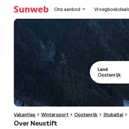
Ons aanbod
Vroegboekdeal
Land
Oostenrijk
Vakanties
Wintersport
Oostenrijk
Stubaital
Over Neustift