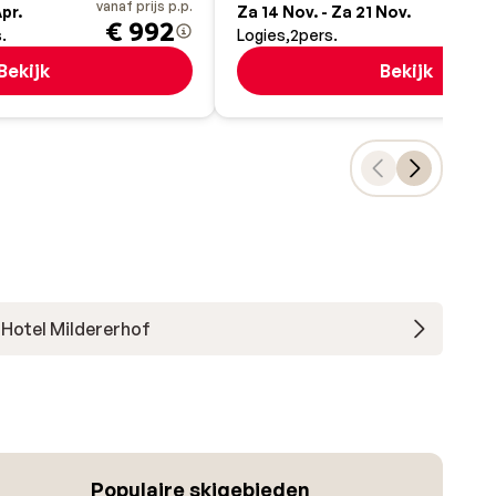
vanaf prijs p.p.
va
Apr.
Za 14 Nov. - Za 21 Nov.
€ 992
.
Logies
2
pers.
Bekijk
Bekijk
Hotel Mildererhof
Populaire skigebieden