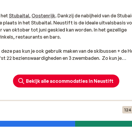
n het
Stubaital
,
Oostenrijk
. Dankzij de nabijheid van de Stubai
plaats in het Stubaital. Neustift is de ideale uitvalsbasis v
 van oktober tot juni geskied kan worden. In het gezellige
winkels, restaurants en bars.
Met deze pas kun je ook gebruik maken van de skibussen + de 
iefst 22 bezienswaardigheden en 3 zwembaden. Zo kun je
her, ’s middags fietsen door de stad en ’s avonds rodelen!
Bekijk alle accommodaties in Neustift
124