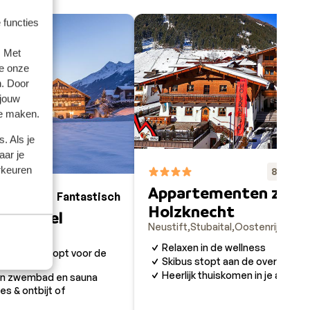
 functies
. Met
e onze
n. Door
 jouw
te maken.
. Als je
aar je
rkeuren
Fa
8.2
Appartementen zum
Fantastisch
8.9
Holzknecht
ergjuwel
Neustift
Stubaital
Oostenrijk
ostenrijk
Relaxen in de wellness
r gletsjer stopt voor de
Skibus stopt aan de overkant va
Heerlijk thuiskomen in je appar
van zwembad en sauna
es & ontbijt of