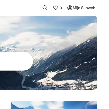
0
Mijn Sunweb