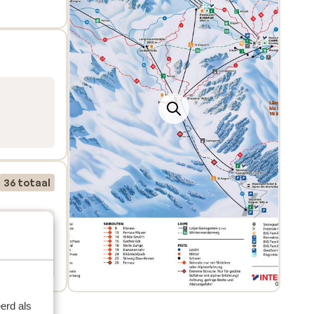
36 totaal
erd als