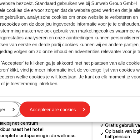
 website bezoekt. Standaard gebruiken we bij Sunweb Group GmbH
ele cookies die ervoor zorgen dat de website goed werkt en dat je alle
nt gebruiken, analytische cookies om onze website te verbeteren en
rscookies om de door jou ingevoerde informatie voor je te onthouden
estemming maken we ook gebruik van marketingcookies waarmee w
ngprestaties analyseren en onze aanbiedingen kunnen personalisere
tsen van eerste en derde partij cookies kunnen wij en andere partijen
gedrag volgen om zo onze inhoud en advertenties relevanter voor je 
'Accepteer' te klikken ga je akkoord met het plaatsen van alle cookies
ren’ klikt, vind je meer informatie incl. de volledige lijst van cookies w
ecteren welke cookies je wilt toestaan. Je kunt op elk moment je voo
 of je toestemming intrekken.
Fantastisch
9.1
Hotel B&B B
penhotel Fernau
Neustift
Stubaital
O
tift
Stubaital
Oostenrijk
eren
ger
Accepteer alle cookies
Bus naar Stubaie
ijne, comfortabele kamers
deur
lak bij het centrum
Gratis gebruik 
kibus naast het hotel
Op basis van logi
omplete ontspanning in de wellness
halfpension