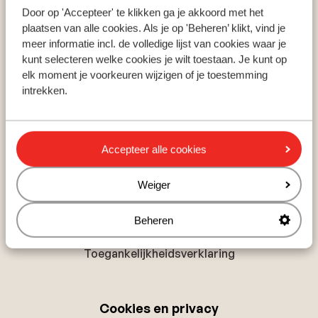
Saalbach
wie het liever rustig aan doet, geniet van de gezellige
Door op 'Accepteer' te klikken ga je akkoord met het
cafés en restaurants in het knusse centrum van het
plaatsen van alle cookies. Als je op 'Beheren’ klikt, vind je
dorp. Sluit je dag af met een warme chocolademelk bij
meer informatie incl. de volledige lijst van cookies waar je
Populaire skigebieden
het haardvuur of ontspan in de sauna van je
kunt selecteren welke cookies je wilt toestaan. Je kunt op
Zillertal
elk moment je voorkeuren wijzigen of je toestemming
accommodatie. In Idre Fjäll draait alles om rust, natuur
intrekken.
Skicircus Saalbach-Hinterglemm
en het ultieme wintergevoel – precies wat je nodig hebt
Ski Amadé
voor een onvergetelijke vakantie in de sneeuw.
Accepteer alle cookies
Over Sunweb
Over Sunweb
Weiger
Verantwoord op vakantie
Vacatures
Beheren
Pers & media
Toegankelijkheidsverklaring
Cookies en privacy