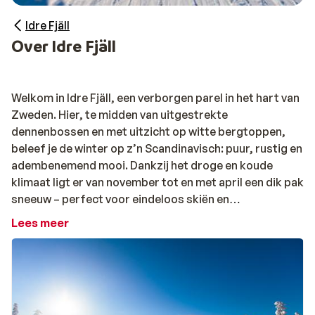
Idre Fjäll
Over Idre Fjäll
Welkom in Idre Fjäll, een verborgen parel in het hart van
Zweden. Hier, te midden van uitgestrekte
dennenbossen en met uitzicht op witte bergtoppen,
beleef je de winter op z’n Scandinavisch: puur, rustig en
adembenemend mooi. Dankzij het droge en koude
klimaat ligt er van november tot en met april een dik pak
sneeuw – perfect voor eindeloos skiën en
snowboarden. De brede, rustige pistes, heldere lucht
Lees meer
en het ontbreken van drukte maken Idre Fjäll een oase
voor wie wil genieten van échte wintersport. En met een
beetje geluk zie je ’s avonds het noorderlicht dansen
boven de bergen. Magisch, toch?