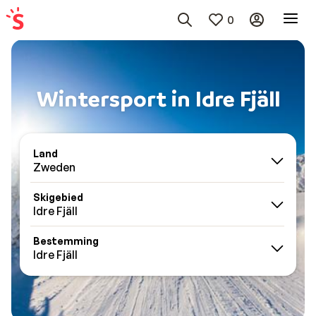
0
Wintersport in Idre Fjäll
Land
Zweden
Skigebied
Idre Fjäll
Bestemming
Idre Fjäll