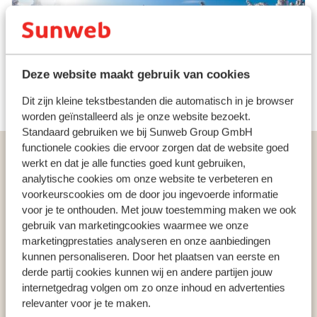
Afwisselend en overzichtelijk skiën
Idre Fjäll heeft voor ieder wat wils. Het compacte
skigebied telt ruim 40 kilometer aan pistes die via
snelle liften makkelijk bereikbaar zijn. Of je nu voor het
Deze website maakt gebruik van cookies
eerst op ski’s staat of juist graag wat uitdaging zoekt,
Dit zijn kleine tekstbestanden die automatisch in je browser
hier zit je goed. De brede blauwe afdalingen zijn ideaal
worden geïnstalleerd als je onze website bezoekt.
voor gezinnen met kinderen, terwijl de steilere zwarte
Standaard gebruiken we bij Sunweb Group GmbH
pistes en funparks juist de meer ervaren
functionele cookies die ervoor zorgen dat de website goed
Populaire wintersportlanden
wintersporters uitdagen. Extra uniek: vanaf de top kun
werkt en dat je alle functies goed kunt gebruiken,
je letterlijk in alle windrichtingen naar beneden skiën –
Oostenrijk
analytische cookies om onze website te verbeteren en
iets wat je maar op weinig plekken in Europa meemaakt!
Frankrijk
voorkeurscookies om de door jou ingevoerde informatie
Italië
voor je te onthouden. Met jouw toestemming maken we ook
Sneeuwplezier buiten de piste
gebruik van marketingcookies waarmee we onze
marketingprestaties analyseren en onze aanbiedingen
Ook buiten de pistes is er in Idre Fjäll volop te beleven.
kunnen personaliseren. Door het plaatsen van eerste en
Populaire wintersportbestemmingen
derde partij cookies kunnen wij en andere partijen jouw
Maak een hondensledetocht door het stille
Gerlos
internetgedrag volgen om zo onze inhoud en advertenties
winterlandschap, ga langlaufen over de glooiende
Mayrhofen
relevanter voor je te maken.
loipes of trek de wildernis in op een sneeuwscooter. En