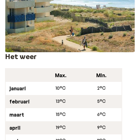
worden. Fietspaden vind je hier dan ook in overvloed.
Deze bestemming is ook ideaal om als basis te
gebruiken voor dagtrips naar het prachtige Bordeaux.
Het weer
Max.
Min.
januari
10°C
2°C
februari
13°C
5°C
maart
15°C
6°C
april
19°C
9°C