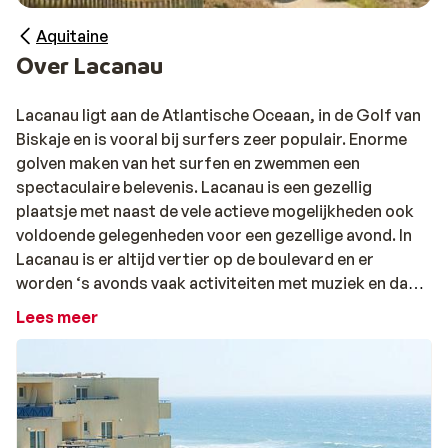
Aquitaine
Over Lacanau
Lacanau ligt aan de Atlantische Oceaan, in de Golf van
Biskaje en is vooral bij surfers zeer populair. Enorme
golven maken van het surfen en zwemmen een
spectaculaire belevenis. Lacanau is een gezellig
plaatsje met naast de vele actieve mogelijkheden ook
voldoende gelegenheden voor een gezellige avond. In
Lacanau is er altijd vertier op de boulevard en er
worden ‘s avonds vaak activiteiten met muziek en dans
georganiseerd. Bij het Meer van Lacanau kun je veel
Lees meer
watersporten beoefenen zoals catamaran zeilen,
waterskiën, kanoën en kitesurfen. Dat kan natuurlijk
ook in het Lac de Carcans, het grootste zoetwater-
meer van Frankrijk, op ongeveer 15 km van Lacanau.
Rondom het meer en in de duinen kan heerlijk gefietst