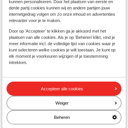
gevallen ook een milieusticker nodig. Het vignet is niet
kunnen personaliseren. Door het plaatsen van eerste en
derde partij cookies kunnen wij en andere partijen jouw
langs de weg te krijgen, maar alleen online te bestellen.
internetgedrag volgen om zo onze inhoud en advertenties
De Franse politie adviseert het aanvraagformulier en
relevanter voor je te maken.
de bevestiging uit te printen en mee te nemen als het
vignet niet tijdig per post wordt bezorgd. Het
Door op 'Accepteer' te klikken ga je akkoord met het
bestelformulier is via deze website te vinden:
plaatsen van alle cookies. Als je op 'Beheren’ klikt, vind je
https://www.certificat-air.gouv.fr/en/demande-
meer informatie incl. de volledige lijst van cookies waar je
ext/cgu
kunt selecteren welke cookies je wilt toestaan. Je kunt op
elk moment je voorkeuren wijzigen of je toestemming
intrekken.
* In Frankrijk is het verplicht te volgende zaken in de
auto te hebben:
Gevarendriehoek en veiligheidsvest met reflecterende
strepen. De bestuurder dient deze te dragen bij het
Accepteer alle cookies
verlaten van de auto langs de weg buiten de bebouwde
kom bij pech of ongeval. (Veiligheidsvesten zijn o.a. te
Weiger
koop bij de ANWB) en wanneer je naar Frankrijk reist,
dan ben je ook verplicht een brandblusser in de auto te
Beheren
hebben.