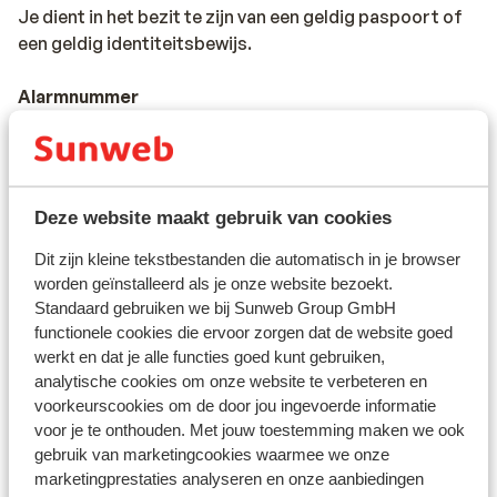
Je dient in het bezit te zijn van een geldig paspoort of
een geldig identiteitsbewijs.
Alarmnummer
Het alarmnummer in Frankrijk voor de politie,
ambulance en brandweer is 112.
Reizen met de auto naar Frankrijk:
Deze website maakt gebruik van cookies
*De maximum snelheid op de snelwegen is 130 km/uur.
De maximum snelheid voor bestuurders die minder dan
Dit zijn kleine tekstbestanden die automatisch in je browser
2 jaar in het bezit zijn van een rijbewijs is 110 km/uur.
worden geïnstalleerd als je onze website bezoekt.
Standaard gebruiken we bij Sunweb Group GmbH
functionele cookies die ervoor zorgen dat de website goed
*Op de meeste Franse snelwegen geldt een tolheffing
werkt en dat je alle functies goed kunt gebruiken,
analytische cookies om onze website te verbeteren en
voorkeurscookies om de door jou ingevoerde informatie
* In sommige steden is het verplicht om een
voor je te onthouden. Met jouw toestemming maken we ook
milieusticker te hebben. Rijd je over de ringweg van
gebruik van marketingcookies waarmee we onze
Parijs, de Boulevard Périphérique, dan heb je in veel
marketingprestaties analyseren en onze aanbiedingen