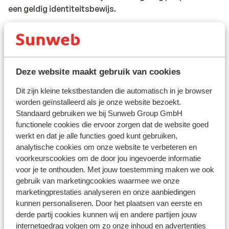
een geldig identiteitsbewijs.
Alarmnummer
Het alarmnummer in Frankrijk voor de politie,
ambulance en brandweer is 112.
Deze website maakt gebruik van cookies
Reizen met de auto naar Frankrijk:
Dit zijn kleine tekstbestanden die automatisch in je browser
*De maximum snelheid op de snelwegen is 130 km/uur.
worden geïnstalleerd als je onze website bezoekt.
De maximum snelheid voor bestuurders die minder dan
Standaard gebruiken we bij Sunweb Group GmbH
2 jaar in het bezit zijn van een rijbewijs is 110 km/uur.
functionele cookies die ervoor zorgen dat de website goed
werkt en dat je alle functies goed kunt gebruiken,
analytische cookies om onze website te verbeteren en
*Op de meeste Franse snelwegen geldt een tolheffing
voorkeurscookies om de door jou ingevoerde informatie
voor je te onthouden. Met jouw toestemming maken we ook
gebruik van marketingcookies waarmee we onze
* In sommige steden is het verplicht om een
marketingprestaties analyseren en onze aanbiedingen
milieusticker te hebben. Rijd je over de ringweg van
kunnen personaliseren. Door het plaatsen van eerste en
Parijs, de Boulevard Périphérique, dan heb je in veel
derde partij cookies kunnen wij en andere partijen jouw
gevallen ook een milieusticker nodig. Het vignet is niet
internetgedrag volgen om zo onze inhoud en advertenties