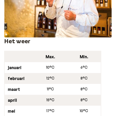
Het weer
Max.
Min.
januari
10°C
6°C
februari
12°C
8°C
maart
11°C
8°C
april
15°C
8°C
mei
17°C
10°C