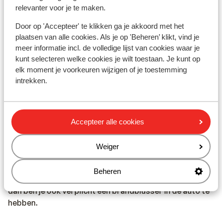
langs de weg te krijgen, maar alleen online te bestellen.
relevanter voor je te maken.
De Franse politie adviseert het aanvraagformulier en
Door op 'Accepteer' te klikken ga je akkoord met het
de bevestiging uit te printen en mee te nemen als het
plaatsen van alle cookies. Als je op 'Beheren’ klikt, vind je
vignet niet tijdig per post wordt bezorgd. Het
meer informatie incl. de volledige lijst van cookies waar je
bestelformulier is via deze website te vinden:
kunt selecteren welke cookies je wilt toestaan. Je kunt op
https://www.certificat-air.gouv.fr/en/demande-
elk moment je voorkeuren wijzigen of je toestemming
ext/cgu
intrekken.
* In Frankrijk is het verplicht te volgende zaken in de
auto te hebben:
Accepteer alle cookies
Gevarendriehoek en veiligheidsvest met reflecterende
strepen. De bestuurder dient deze te dragen bij het
Weiger
verlaten van de auto langs de weg buiten de bebouwde
kom bij pech of ongeval. (Veiligheidsvesten zijn o.a. te
Beheren
koop bij de ANWB) en wanneer je naar Frankrijk reist,
dan ben je ook verplicht een brandblusser in de auto te
hebben.