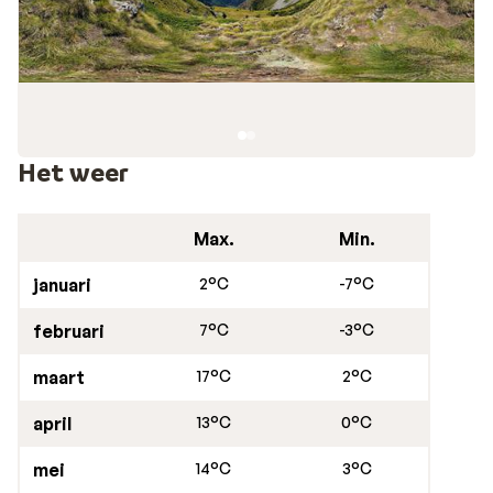
Het weer
Max.
Min.
januari
2°C
-7°C
februari
7°C
-3°C
maart
17°C
2°C
april
13°C
0°C
mei
14°C
3°C