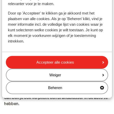
langs de weg te krijgen, maar alleen online te bestellen.
relevanter voor je te maken.
De Franse politie adviseert het aanvraagformulier en
Door op 'Accepteer' te klikken ga je akkoord met het
de bevestiging uit te printen en mee te nemen als het
plaatsen van alle cookies. Als je op 'Beheren’ klikt, vind je
vignet niet tijdig per post wordt bezorgd. Het
meer informatie incl. de volledige lijst van cookies waar je
bestelformulier is via deze website te vinden:
kunt selecteren welke cookies je wilt toestaan. Je kunt op
https://www.certificat-air.gouv.fr/en/demande-
elk moment je voorkeuren wijzigen of je toestemming
ext/cgu
intrekken.
* In Frankrijk is het verplicht te volgende zaken in de
auto te hebben:
Accepteer alle cookies
Gevarendriehoek en veiligheidsvest met reflecterende
strepen. De bestuurder dient deze te dragen bij het
Weiger
verlaten van de auto langs de weg buiten de bebouwde
kom bij pech of ongeval. (Veiligheidsvesten zijn o.a. te
Beheren
koop bij de ANWB) en wanneer je naar Frankrijk reist,
dan ben je ook verplicht een brandblusser in de auto te
hebben.