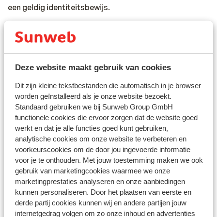
een geldig identiteitsbewijs.
Alarmnummer
Het alarmnummer in Frankrijk voor de politie,
ambulance en brandweer is 112.
Deze website maakt gebruik van cookies
Reizen met de auto naar Frankrijk:
Dit zijn kleine tekstbestanden die automatisch in je browser
*De maximum snelheid op de snelwegen is 130 km/uur.
worden geïnstalleerd als je onze website bezoekt.
De maximum snelheid voor bestuurders die minder dan
Standaard gebruiken we bij Sunweb Group GmbH
2 jaar in het bezit zijn van een rijbewijs is 110 km/uur.
functionele cookies die ervoor zorgen dat de website goed
werkt en dat je alle functies goed kunt gebruiken,
analytische cookies om onze website te verbeteren en
*Op de meeste Franse snelwegen geldt een tolheffing
voorkeurscookies om de door jou ingevoerde informatie
voor je te onthouden. Met jouw toestemming maken we ook
gebruik van marketingcookies waarmee we onze
* In sommige steden is het verplicht om een
marketingprestaties analyseren en onze aanbiedingen
milieusticker te hebben. Rijd je over de ringweg van
kunnen personaliseren. Door het plaatsen van eerste en
Parijs, de Boulevard Périphérique, dan heb je in veel
derde partij cookies kunnen wij en andere partijen jouw
gevallen ook een milieusticker nodig. Het vignet is niet
internetgedrag volgen om zo onze inhoud en advertenties