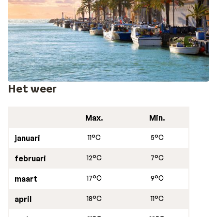
Het weer
Max.
Min.
januari
11°C
5°C
februari
12°C
7°C
maart
17°C
9°C
april
18°C
11°C