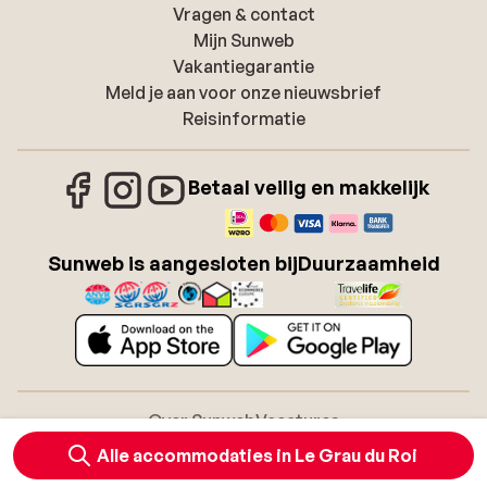
Vragen & contact
Mijn Sunweb
Vakantiegarantie
Meld je aan voor onze nieuwsbrief
Reisinformatie
Betaal veilig en makkelijk
Sunweb is aangesloten bij
Duurzaamheid
Over Sunweb
Vacatures
Algemene voorwaarden zonvakanties
Cookies
Alle accommodaties in Le Grau du Roi
Toegankelijkheidsverklaring
Disclaimer
Sitemap