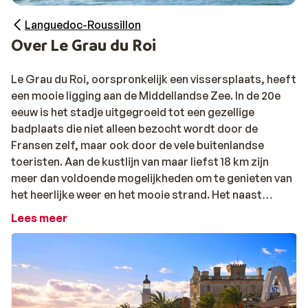
Languedoc-Roussillon
Over Le Grau du Roi
Le Grau du Roi, oorspronkelijk een vissersplaats, heeft
een mooie ligging aan de Middellandse Zee. In de 20e
eeuw is het stadje uitgegroeid tot een gezellige
badplaats die niet alleen bezocht wordt door de
Fransen zelf, maar ook door de vele buitenlandse
toeristen. Aan de kustlijn van maar liefst 18 km zijn
meer dan voldoende mogelijkheden om te genieten van
het heerlijke weer en het mooie strand. Het naast
gelegen Port-Camargue is de belangrijkste jachthaven
Lees meer
van Europa en is een leuk alternatief voor een uitstapje.
Hier kun je op het gebied van watersporten je hart
ophalen!