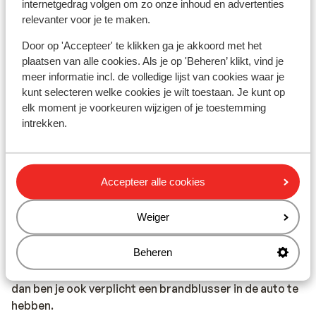
internetgedrag volgen om zo onze inhoud en advertenties
gevallen ook een milieusticker nodig. Het vignet is niet
relevanter voor je te maken.
langs de weg te krijgen, maar alleen online te bestellen.
De Franse politie adviseert het aanvraagformulier en
Door op 'Accepteer' te klikken ga je akkoord met het
de bevestiging uit te printen en mee te nemen als het
plaatsen van alle cookies. Als je op 'Beheren’ klikt, vind je
vignet niet tijdig per post wordt bezorgd. Het
meer informatie incl. de volledige lijst van cookies waar je
bestelformulier is via deze website te vinden:
kunt selecteren welke cookies je wilt toestaan. Je kunt op
https://www.certificat-air.gouv.fr/en/demande-
elk moment je voorkeuren wijzigen of je toestemming
intrekken.
ext/cgu
* In Frankrijk is het verplicht te volgende zaken in de
Accepteer alle cookies
auto te hebben:
Gevarendriehoek en veiligheidsvest met reflecterende
Weiger
strepen. De bestuurder dient deze te dragen bij het
verlaten van de auto langs de weg buiten de bebouwde
Beheren
kom bij pech of ongeval. (Veiligheidsvesten zijn o.a. te
koop bij de ANWB) en wanneer je naar Frankrijk reist,
dan ben je ook verplicht een brandblusser in de auto te
hebben.