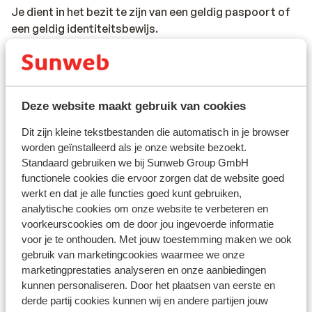
Je dient in het bezit te zijn van een geldig paspoort of
een geldig identiteitsbewijs.
Alarmnummer
Het alarmnummer in Frankrijk voor de politie,
ambulance en brandweer is 112.
Deze website maakt gebruik van cookies
Reizen met de auto naar Frankrijk:
Dit zijn kleine tekstbestanden die automatisch in je browser
*De maximum snelheid op de snelwegen is 130 km/uur.
worden geïnstalleerd als je onze website bezoekt.
De maximum snelheid voor bestuurders die minder dan
Standaard gebruiken we bij Sunweb Group GmbH
2 jaar in het bezit zijn van een rijbewijs is 110 km/uur.
functionele cookies die ervoor zorgen dat de website goed
werkt en dat je alle functies goed kunt gebruiken,
analytische cookies om onze website te verbeteren en
*Op de meeste Franse snelwegen geldt een tolheffing
voorkeurscookies om de door jou ingevoerde informatie
voor je te onthouden. Met jouw toestemming maken we ook
gebruik van marketingcookies waarmee we onze
* In sommige steden is het verplicht om een
marketingprestaties analyseren en onze aanbiedingen
milieusticker te hebben. Rijd je over de ringweg van
kunnen personaliseren. Door het plaatsen van eerste en
Parijs, de Boulevard Périphérique, dan heb je in veel
derde partij cookies kunnen wij en andere partijen jouw