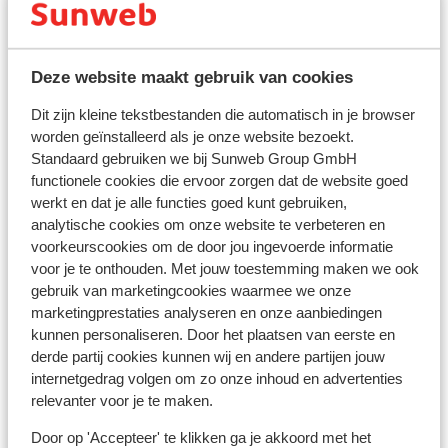
mei
20°C
11°C
(2877 meter). Helemaal bovenop heb je een
astronomisch observatorium met een sterrenmuseum
juni
22°C
9°C
en een panoramisch terras. Het leuke plaatsje La
Deze website maakt gebruik van cookies
Mongie vind je aan de voet van deze berg, maar ook
juli
27°C
15°C
Cauterets is een geliefde uitvalsbasis. Hier heb je ook
Dit zijn kleine tekstbestanden die automatisch in je browser
augustus
30°C
18°C
nog eens mooie kuuroorden en meerdere mooie
worden geïnstalleerd als je onze website bezoekt.
kastelen in de buurt. Vergeet ook niet de watervallen te
Standaard gebruiken we bij Sunweb Group GmbH
september
24°C
11°C
gaan bezoeken als je in de buurt bent!
functionele cookies die ervoor zorgen dat de website goed
werkt en dat je alle functies goed kunt gebruiken,
oktober
14°C
9°C
analytische cookies om onze website te verbeteren en
Bezienswaardigheden om elke hoek
voorkeurscookies om de door jou ingevoerde informatie
De Romeinen hebben een spoor van
november
15°C
6°C
voor je te onthouden. Met jouw toestemming maken we ook
bezienswaardigheden nagelaten, maar je ziet
gebruik van marketingcookies waarmee we onze
december
8°C
2°C
voornamelijk de daarna gebouwde kastelen, landhuizen
marketingprestaties analyseren en onze aanbiedingen
en overige bouwwerken. De voorbeelden zijn bijna
Bestemmingen
kunnen personaliseren. Door het plaatsen van eerste en
ontelbaar. In het noorden van de regio, in de vallei van
derde partij cookies kunnen wij en andere partijen jouw
de Lot heb je bijvoorbeeld Saint-Cirq-Lapopie. In dit
internetgedrag volgen om zo onze inhoud en advertenties
middeleeuwse dorpje heeft de tijd stil gestaan. Ook
relevanter voor je te maken.
heb je nog eens een schitterend uitzicht over de vallei.
Door op 'Accepteer' te klikken ga je akkoord met het