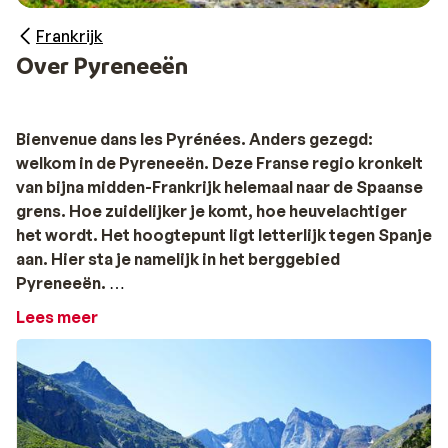
Frankrijk
Over Pyreneeën
Bienvenue dans les Pyrénées. Anders gezegd:
welkom in de Pyreneeën. Deze Franse regio kronkelt
van bijna midden-Frankrijk helemaal naar de Spaanse
grens. Hoe zuidelijker je komt, hoe heuvelachtiger
het wordt. Het hoogtepunt ligt letterlijk tegen Spanje
aan. Hier sta je namelijk in het berggebied
Pyreneeën.
Lees meer
Ligging
De Pyreneeën is een prachtige omgeving, je vindt hier
ruwe bergtoppen, turquoise gekleurde meren en
keteldalen.
De regio is echt enorm: van het noorden tot
het zuiden van de Pyreneeën is het bijna 400 km. Wel zit