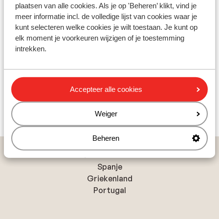
plaatsen van alle cookies. Als je op 'Beheren’ klikt, vind je
Ook in Gascone vind je schitterende kastelen. Hier vind
meer informatie incl. de volledige lijst van cookies waar je
je in de buurt ook het plaatsje Auch, waar de bekende
kunt selecteren welke cookies je wilt toestaan. Je kunt op
musketier D’Artagnan vandaan kwam. De hoofdstad
elk moment je voorkeuren wijzigen of je toestemming
van de Midi-Pyreneeën, Toulouse, staat vol
intrekken.
schitterende panden. Toch heeft de regio ook veel
Rignac
moderne wonderen. Het bekendste voorbeeld is het
viaduct van Millau. Vergeet ook niet om de kaas van
Andere accommodaties in Pyreneeën
Accepteer alle cookies
Roquefort en de wijnen uit de regio te proberen.
Weiger
Résidence Le Hameau du Lac
Beheren
Populaire landen
Spanje
Griekenland
Portugal